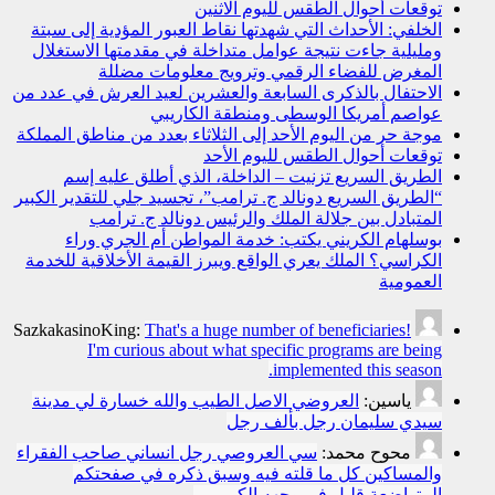
توقعات أحوال الطقس لليوم الاثنين
الخلفي: الأحداث التي شهدتها نقاط العبور المؤدية إلى سبتة
ومليلية جاءت نتيجة عوامل متداخلة في مقدمتها الاستغلال
المغرض للفضاء الرقمي وترويج معلومات مضللة
الاحتفال بالذكرى السابعة والعشرين لعيد العرش في عدد من
عواصم أمريكا الوسطى ومنطقة الكاريبي
موجة حر من اليوم الأحد إلى الثلاثاء بعدد من مناطق المملكة
توقعات أحوال الطقس لليوم الأحد
الطريق السريع تزنيت – الداخلة، الذي أطلق عليه إسم
“الطريق السريع دونالد ج. ترامب”، تجسيد جلي للتقدير الكبير
المتبادل بين جلالة الملك والرئيس دونالد ج. ترامب
بوسلهام الكريني يكتب: خدمة المواطن أم الجري وراء
الكراسي؟ الملك يعري الواقع ويبرز القيمة الأخلاقية للخدمة
العمومية
SazkakasinoKing:
That's a huge number of beneficiaries!
I'm curious about what specific programs are being
implemented this season.
ياسين:
العروضي الاصل الطيب والله خسارة لي مدينة
سيدي سليمان رجل بألف رجل
محوح محمد:
سي العروصي رجل انساني صاحب الفقراء
والمساكين كل ما قلته فيه وسبق ذكره في صفحتكم
المتواضعة قليل في وجهه الكريم…