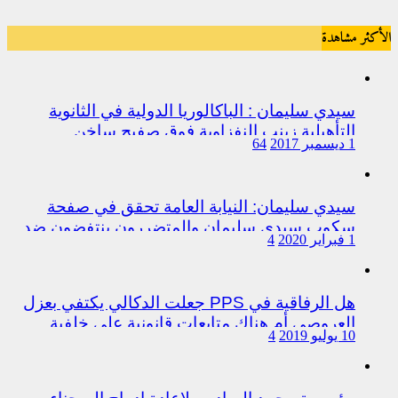
الأكثر مشاهدة
سيدي سليمان : الباكالوريا الدولية في الثانوية
التأهيلية زينب النفزاوية فوق صفيح ساخن
1 ديسمبر 2017
64
سيدي سليمان: النيابة العامة تحقق في صفحة
سكوب سيدي سليمان والمتضررون ينتفضون ضد
1 فبراير 2020
4
المتورطين من رجال الشرطة
هل الرفاقية في PPS جعلت الدكالي يكتفي بعزل
العروصي أم هناك متابعات قانونية على خلفية
10 يوليو 2019
4
اختلالات التسيير بمندوبية سيدي سليمان