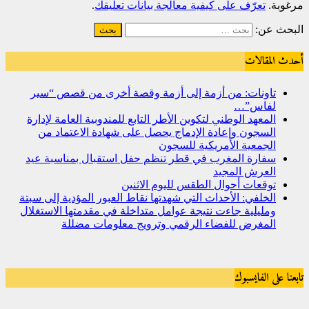
مرغوبة.
تعرّف على كيفية معالجة بيانات تعليقك
.
البحث عن:
أحدث المقالات
تاونات: من أزمة إلى أزمة وقصة أخرى من قصص “سير
لفاس”…
المعهد الوطني لتكوين الأطر التابع للمندوبية العامة لإدارة
السجون وإعادة الإدماج يحصل على شهادة الاعتماد من
الجمعية الأمريكية للسجون
سفارة المغرب في قطر تنظم حفل استقبال بمناسبة عيد
العرش المجيد
توقعات أحوال الطقس لليوم الاثنين
الخلفي: الأحداث التي شهدتها نقاط العبور المؤدية إلى سبتة
ومليلية جاءت نتيجة عوامل متداخلة في مقدمتها الاستغلال
المغرض للفضاء الرقمي وترويج معلومات مضللة
تابعنا على الفايسبوك