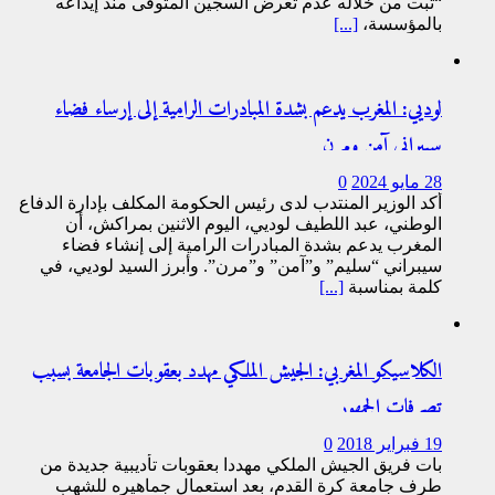
“ثبت من خلاله عدم تعرض السجين المتوفى منذ إيداعه
بالمؤسسة،
[...]
لوديي: المغرب يدعم بشدة المبادرات الرامية إلى إرساء فضاء
سيبراني آمن ومرن
28 مايو 2024
0
أكد الوزير المنتدب لدى رئيس الحكومة المكلف بإدارة الدفاع
الوطني، عبد اللطيف لوديي، اليوم الاثنين بمراكش، أن
المغرب يدعم بشدة المبادرات الرامية إلى إنشاء فضاء
سيبراني “سليم” و”آمن” و”مرن”. وأبرز السيد لوديي، في
كلمة بمناسبة
[...]
الكلاسيكو المغربي: الجيش الملكي مهدد بعقوبات الجامعة بسبب
تصرفات الجمهور
19 فبراير 2018
0
بات فريق الجيش الملكي مهددا بعقوبات تأديبية جديدة من
طرف جامعة كرة القدم، بعد استعمال جماهيره للشهب