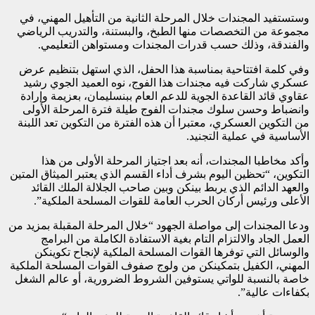
وستستفيد المجندات خلال المرحلة الثانية من التأهيل المهني، في
مجموعة من التخصصات منها الطبخ، والبستنة، والتدريب الرياضي
والفندقة، وذلك حسب قدرات المجندات ومستواهن التعليمي.
وفي كلمة افتتاحية بمناسبة هذا الحفل، الذي استهل بتنظيم عرض
عسكري شاركت فيه مجندات هذا الفوج، نوه العميد الجوي رشيد
عقاوي قائد القاعدة الجوية للدعم العام ببنسليمان، بعزيمة وإرادة
وانضباط وحسن سلوك مجندات الفوج طيلة فترة المرحلة الأولى
من التكوين العسكري، معتبرا أن هذه الفترة من التكوين تعد اللبنة
الأساسية في عملية التجنيد.
وأكد مخاطبا المجندات، أنه بعد اجتياز المرحلة الأولى من هذا
التكوين، “تحظين اليوم بشرف أداء القسم الذي يعتبر الميثاق المتين
والعهد الدائم الذي يربط بينكن وبين صاحب الجلالة الملك القائد
الأعلى ورئيس أركان الحرب العامة للقوات المسلحة الملكية”.
ودعا المجندات إلى مواصلة الجهود “خلال المرحلة المقبلة بمزيد من
العمل الجاد والالتزام التام بغية الاستفادة الكاملة من البرامج
والوسائل التي توفرها القوات المسلحة الملكية لإنجاح تكوينكن
المهني، الكفيل بتمكينكن من ولوج صفوف القوات المسلحة الملكية
خاصة بالنسبة للواتي يستوفين الشروط الضرورية، أو عالم الشغل
بكفاءات عالية”.