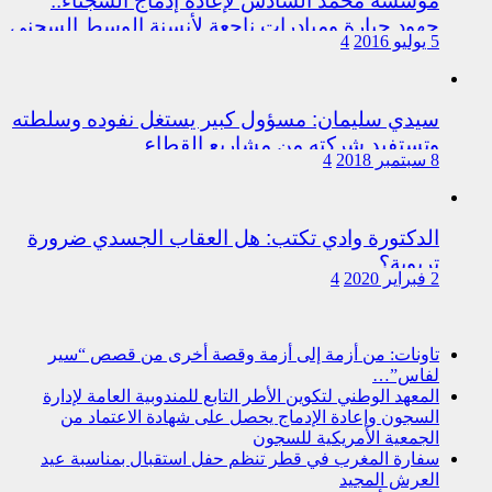
مؤسسة محمد السادس لإعادة إدماج السجناء..
جهود جبارة ومبادرات ناجعة لأنسنة الوسط السجني
5 يوليو 2016
4
سيدي سليمان: مسؤول كبير يستغل نفوده وسلطته
وتستفيد شركته من مشاريع القطاع
8 سبتمبر 2018
4
الدكتورة وادي تكتب: هل العقاب الجسدي ضرورة
تربوية؟
2 فبراير 2020
4
تاونات: من أزمة إلى أزمة وقصة أخرى من قصص “سير
لفاس”…
المعهد الوطني لتكوين الأطر التابع للمندوبية العامة لإدارة
السجون وإعادة الإدماج يحصل على شهادة الاعتماد من
الجمعية الأمريكية للسجون
سفارة المغرب في قطر تنظم حفل استقبال بمناسبة عيد
العرش المجيد