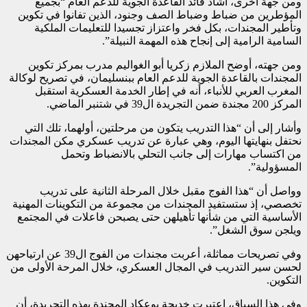
ومن جهة أخرى، أشاد قائد القاعدة الجوية للدعم العام “بجميع
المؤطرين من ضباط وضباط الصف وجنود، الذين تفانوا في تكوين
وتأطير المجندات، بكل فخر واعتزاز تجسيدا للتعليمات الملكية
السامية الرامية إلى إنجاح هذه المهمة النبيلة”.
ومن جهته، أوضح الملازم زكريا أبو الغواليم مدرب بمركز تكوين
المجندات بالقاعدة الجوية للدعم العام ببنسليمان، في تصريح لوكالة
المغرب العربي للأنباء، أنه في إطار الخدمة العسكرية استقبل
المركز 200 مجندة ضمن التجريدة ال39 في شتنبر الماضي.
وأشار إلى أن “هذا التدريب يتكون من مرحلتين، أولهما، تلك التي
نحتفل بنهايتها اليوم، وهي عبارة عن تدريب عسكري مكن المجندات
من اكتساب مهارات إلى جانب التحلي بالانضباط وتحمل
المسؤولية”.
وواصل أن “هذا الفوج مقبل خلال المرحلة الثانية على تدريب
تخصصي، إذ ستستفيد المجندات من مجموعة من التكوينات المهنية
الأساسية التي من شأنها تأهيلهن حتى يصبحن فاعلات في المجتمع
ويلجن سوق الشغل”.
وفي تصريحات مماثلة، أعربت مجندات من الفوج ال39 عن ارتياحهن
لحسن سير التدريب في المجال العسكري، خلال المرحة الأولى من
التكوين.
وفي هذا السياق، اعتبرت خديجة بوعكاد المجندة بهذه التجريدة، أن