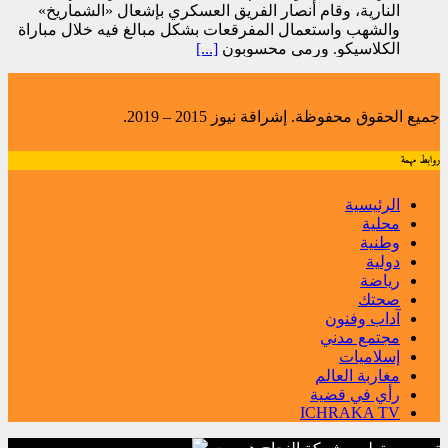
النارية، وقام أنصار الفريق العسكري بإشعال «الشماريخ»
والشهب واستعمال المفرقعات بشكل مبالغ فيه خلال مباراة
الكلاسيكو. ورمى محسوبون
[...]
جميع الحقوق محفوظة. إشراقة نيوز 2015 – 2019.
روابط مهمة
الرئيسية
محلية
وطنية
دولية
رياضة
صحتك
آداب وفنون
مجتمع مدني
إسلاميات
مغاربة العالم
رأي في قضية
ICHRAKA TV