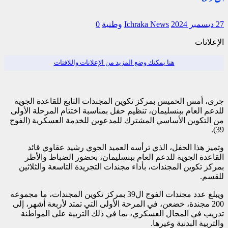
27 ديسمبر 2024
Ichraka News
وطنية
0
الإعلانات
هنا يمكنك وضع المزيد من الإعلانات واللافتات
جرى، أمس الخميس بمركز تكوين المجندات التابع للقاعدة الجوية
للدعم العام ببنسليمان، تنظيم حفل بمناسبة اختتام المرحلة الأولى
من التكوين الأساسي المشترك للمدعوين للخدمة العسكرية (الفوج
39).
وتميز هذا الحفل، الذي ترأسه العميد الجوي رشيد عقاوي قائد
القاعدة الجوية للدعم العام ببنسليمان، بحضور الضباط والأطر
بمركز تكوين المجندات، بأداء مجندات التجريدة التاسعة والثلاثين
للقسم.
ويبلغ عدد مجندات الفوج ال39 بمركز تكوين المجندات، ما مجموعه
200 مجندة، خضعن، في المرحة الأولى التي تمتد لأربعة أشهر، إلى
تدريب في المجال العسكري، بما في ذلك التربية على المواطنة
والتربية البدنية وغيرها.