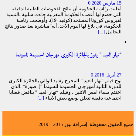
15 مارس 2020
0
أعلنت رئاسة الحكومة أن نتائج الفحوصات الطبية الدقيقة
التي خضع لها أعضاء الحكومة المغربية جاءت سلبية بالنسبة
لفيروس كورونا المستجد (كوفيد -19). وأوضحت رئاسة
الحكومة، في بلاغ لها اليوم الأحد، أنه”مباشرة بعد صدور نتائج
التحاليل
[...]
“نهار العيد ” يفوز بالجائزة الكبرى لمهرجان الحسيمة للسينما
27 أبريل 2016
0
توج فيلم “نهار العيد ” للمخرج رشيد الوالي بالجائزة الكبرى
للدورة الثانية لمهرجان الحسيمة للسينما “إ- صورة” ،الذي
اختتم مساء امس الاثنين . وفيلم “نهار العيد ” يناقش قضايا
اجتماعية دقيقة تتعلق بوضع بعض الأبناء
[...]
جميع الحقوق محفوظة. إشراقة نيوز 2015 – 2019.