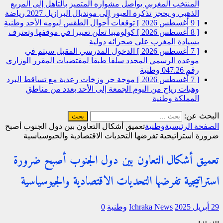
المنتخب المغربي يواصل مشواره المتميز بالتأهل إلى المربع
الذهبي و يحجز تذكرة العبور إلى مونديال البرازيل 2027
رياضة
[ 9 أغسطس 2026 ]
توقعات أحوال الطقس ليومه الأحد
وطنية
[ 8 أغسطس 2026 ]
كولومبيا تعلن تغييرا في موقفها وتعترف
بسيادة المغرب على صحرائه
دولية
[ 7 أغسطس 2026 ]
الدخول المدرسي المقبل سیتم في
موعده الرسمي المحدد سلفا طبقا لمقتضیات المقرر الوزاري
رقم 047.26
وطنية
[ 7 أغسطس 2026 ]
موجة حر وزخات رعدية مع تساقط البرد
وهبات رياح من اليوم الجمعة إلى الأحد بعدد من مناطق
المملكة
وطنية
البحث عن:
الصفحة الرئيسية
وطنية
تعميق أشكال التعاون بين دول الجنوب أصبح
ضرورة استراتيجية تفرضها التحديات الاقتصادية والجيوسياسية
تعميق أشكال التعاون بين دول الجنوب أصبح ضرورة
استراتيجية تفرضها التحديات الاقتصادية والجيوسياسية
29 أبريل 2025
Ichraka News
وطنية
0