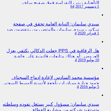
التأهيلية زينب النفزاوية فوق صفيح ساخن
1 ديسمبر 2017
64
سيدي سليمان: النيابة العامة تحقق في صفحة
سكوب سيدي سليمان والمتضررون ينتفضون ضد
1 فبراير 2020
4
المتورطين من رجال الشرطة
هل الرفاقية في PPS جعلت الدكالي يكتفي بعزل
العروصي أم هناك متابعات قانونية على خلفية
10 يوليو 2019
4
اختلالات التسيير بمندوبية سيدي سليمان
مؤسسة محمد السادس لإعادة إدماج السجناء..
جهود جبارة ومبادرات ناجعة لأنسنة الوسط السجني
5 يوليو 2016
4
سيدي سليمان: مسؤول كبير يستغل نفوده وسلطته
وتستفيد شركته من مشاريع القطاع