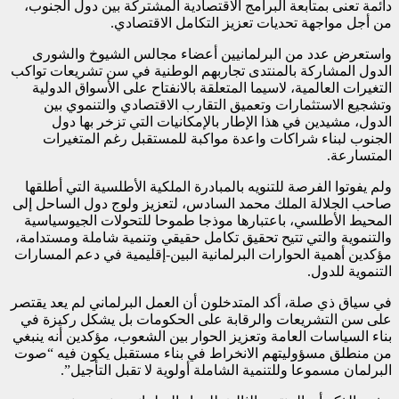
دائمة تعنى بمتابعة البرامج الاقتصادية المشتركة بين دول الجنوب،
من أجل مواجهة تحديات تعزيز التكامل الاقتصادي.
واستعرض عدد من البرلمانيين أعضاء مجالس الشيوخ والشورى
الدول المشاركة بالمنتدى تجاربهم الوطنية في سن تشريعات تواكب
التغيرات العالمية، لاسيما المتعلقة بالانفتاح على الأسواق الدولية
وتشجيع الاستثمارات وتعميق التقارب الاقتصادي والتنموي بين
الدول، مشيدين في هذا الإطار بالإمكانيات التي تزخر بها دول
الجنوب لبناء شراكات واعدة مواكبة للمستقبل رغم المتغيرات
المتسارعة.
ولم يفوتوا الفرصة للتنويه بالمبادرة الملكية الأطلسية التي أطلقها
صاحب الجلالة الملك محمد السادس، لتعزيز ولوج دول الساحل إلى
المحيط الأطلسي، باعتبارها موذجا طموحا للتحولات الجيوسياسية
والتنموية والتي تتيح تحقيق تكامل حقيقي وتنمية شاملة ومستدامة،
مؤكدين أهمية الحوارات البرلمانية البين-إقليمية في دعم المسارات
التنموية للدول.
في سياق ذي صلة، أكد المتدخلون أن العمل البرلماني لم يعد يقتصر
على سن التشريعات والرقابة على الحكومات بل يشكل ركيزة في
بناء السياسات العامة وتعزيز الحوار بين الشعوب، مؤكدين أنه ينبغي
من منطلق مسؤوليتهم الانخراط في بناء مستقبل يكون فيه “صوت
البرلمان مسموعا وللتنمية الشاملة أولوية لا تقبل التأجيل”.