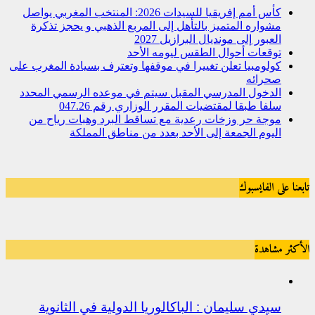
كأس أمم إفريقيا للسيدات 2026: المنتخب المغربي يواصل
مشواره المتميز بالتأهل إلى المربع الذهبي و يحجز تذكرة
العبور إلى مونديال البرازيل 2027
توقعات أحوال الطقس ليومه الأحد
كولومبيا تعلن تغييرا في موقفها وتعترف بسيادة المغرب على
صحرائه
الدخول المدرسي المقبل سیتم في موعده الرسمي المحدد
سلفا طبقا لمقتضیات المقرر الوزاري رقم 047.26
موجة حر وزخات رعدية مع تساقط البرد وهبات رياح من
اليوم الجمعة إلى الأحد بعدد من مناطق المملكة
تابعنا على الفايسبوك
الأكثر مشاهدة
سيدي سليمان : الباكالوريا الدولية في الثانوية