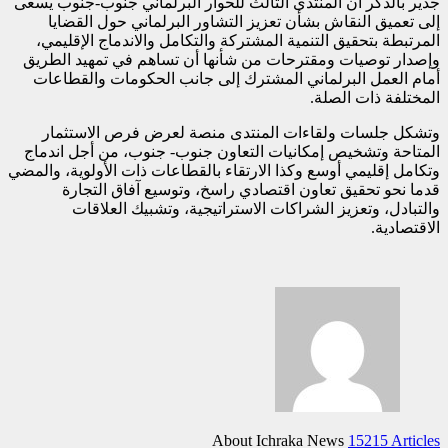
جذير بالذكر أن المنتدى الثالث للحوار البرلماني جنوب-جنوب يسعى
إلى تعميق النقاش بشأن تعزيز التشاور البرلماني حول القضايا
المرتبطة بتحقيق التنمية المشتركة والتكامل والاندماج الإقليمي،
وإصدار توصيات ومقترحات من شأنها أن تساهم في تمهيد الطريق
أمام العمل البرلماني المشترك إلى جانب الحكومات والقطاعات
المختلفة ذات الصلة.
وتشكل جلسات ولقاءات المنتدى منصة لعرض فرص الاستثمار
المتاحة وتشخيص إمكانيات التعاون جنوب- جنوب، من أجل اندماج
وتكامل إقليمي أوسع وكذا الارتقاء بالقطاعات ذات الأولوية، والمضي
قدما نحو تحقيق تعاون اقتصادي راسخ، وتوسيع آفاق التجارة
والتبادل، وتعزيز الشراكات الاستراتيجية، وتشبيك العلاقات
الاقتصادية.
About Ichraka News
15215 Articles