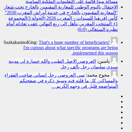
مسألة مبدأ قائمة على التعليمات الملكية السامية
الاحتفال باليوم الوطني للمغاربة المقيمين بالخارج تحت شعار
“المغاربة المقيمون بالخارج في خدمة أوراش المغرب 2030”
كأس إفريقيا للسيدات – المغرب 2026 (الجولة 3/المجموعة
1): المنتخب المغربي يتأهل إلى ربع النهائي عقب تعادله أمام
نظيره السنغالي (0-0)
SazkakasinoKing:
That's a huge number of beneficiaries!
I'm curious about what specific programs are being
implemented this season.
ياسين:
العروضي الاصل الطيب والله خسارة لي مدينة
سيدي سليمان رجل بألف رجل
محوح محمد:
سي العروصي رجل انساني صاحب الفقراء
والمساكين كل ما قلته فيه وسبق ذكره في صفحتكم
المتواضعة قليل في وجهه الكريم…