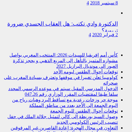
8 سبتمبر 2018
4
الدكتورة وادي تكتب: هل العقاب الجسدي ضرورة
تربوية؟
2 فبراير 2020
4
كأس أمم إفريقيا للسيدات 2026: المنتخب المغربي يواصل
مشواره المتميز بالتأهل إلى المربع الذهبي و يحجز تذكرة
العبور إلى مونديال البرازيل 2027
توقعات أحوال الطقس ليومه الأحد
كولومبيا تعلن تغييرا في موقفها وتعترف بسيادة المغرب على
صحرائه
الدخول المدرسي المقبل سیتم في موعده الرسمي المحدد
سلفا طبقا لمقتضیات المقرر الوزاري رقم 047.26
موجة حر وزخات رعدية مع تساقط البرد وهبات رياح من
اليوم الجمعة إلى الأحد بعدد من مناطق المملكة
توقعات أحوال الطقس لليوم الجمعة
وصول السيد بوريطة إلى كالي لتمثيل جلالة الملك في حفل
تنصيب الرئيس الكولومبي الجديد
التعاون في مجال الهجرة: إعادة القاصرين غير المرفوقين