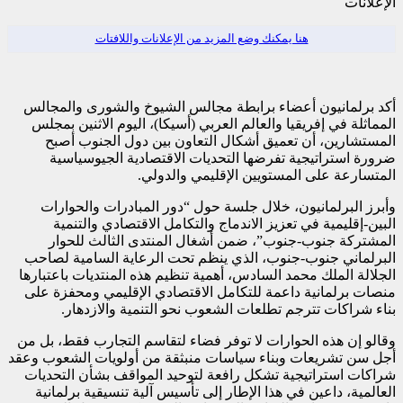
الإعلانات
هنا يمكنك وضع المزيد من الإعلانات واللافتات
أكد برلمانيون أعضاء برابطة مجالس الشيوخ والشورى والمجالس
المماثلة في إفريقيا والعالم العربي (أسيكا)، اليوم الاثنين بمجلس
المستشارين، أن تعميق أشكال التعاون بين دول الجنوب أصبح
ضرورة استراتيجية تفرضها التحديات الاقتصادية الجيوسياسية
المتسارعة على المستويين الإقليمي والدولي.
وأبرز البرلمانيون، خلال جلسة حول “دور المبادرات والحوارات
البين-إقليمية في تعزيز الاندماج والتكامل الاقتصادي والتنمية
المشتركة جنوب-جنوب”، ضمن أشغال المنتدى الثالث للحوار
البرلماني جنوب-جنوب، الذي ينظم تحت الرعاية السامية لصاحب
الجلالة الملك محمد السادس، أهمية تنظيم هذه المنتديات باعتبارها
منصات برلمانية داعمة للتكامل الاقتصادي الإقليمي ومحفزة على
بناء شراكات تترجم تطلعات الشعوب نحو التنمية والازدهار.
وقالو إن هذه الحوارات لا توفر فضاء لتقاسم التجارب فقط، بل من
أجل سن تشريعات وبناء سياسات منبثقة من أولويات الشعوب وعقد
شراكات استراتيجية تشكل رافعة لتوحيد المواقف بشأن التحديات
العالمية، داعين في هذا الإطار إلى تأسيس آلية تنسيقية برلمانية