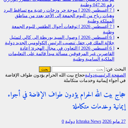
رقم 047.26
وطنية
[ 7 أغسطس 2026 ]
موجة حر وزخات رعدية مع تساقط البرد
وهبات رياح من اليوم الجمعة إلى الأحد بعدد من مناطق
المملكة
وطنية
[ 7 أغسطس 2026 ]
توقعات أحوال الطقس لليوم الجمعة
وطنية
[ 6 أغسطس 2026 ]
وصول السيد بوريطة إلى كالي لتمثيل
جلالة الملك في حفل تنصيب الرئيس الكولومبي الجديد
دولية
[ 6 أغسطس 2026 ]
التعاون في مجال الهجرة: إعادة
القاصرين غير المرفوقين مسألة مبدأ قائمة على التعليمات
الملكية السامية
وطنية
البحث عن:
الصفحة الرئيسية
دولية
حجاج بيت الله الحرام يؤدون طواف الإفاضة
في أجواء إيمانية وخدمات متكاملة
حجاج بيت الله الحرام يؤدون طواف الإفاضة في أجواء
إيمانية وخدمات متكاملة
27 مايو 2026
Ichraka News
دولية
0