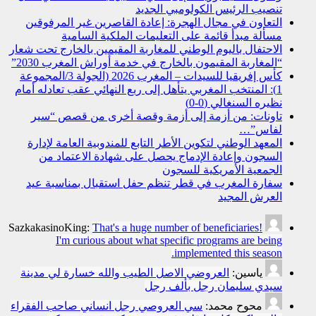
تنصيب الرئيس الكولومبي الجديد
التعاون في مجال الهجرة: إعادة القاصرين غير المرفوقين
مسألة مبدأ قائمة على التعليمات الملكية السامية
الاحتفال باليوم الوطني للمغاربة المقيمين بالخارج تحت شعار
“المغاربة المقيمون بالخارج في خدمة أوراش المغرب 2030”
كأس إفريقيا للسيدات – المغرب 2026 (الجولة 3/المجموعة
1): المنتخب المغربي يتأهل إلى ربع النهائي عقب تعادله أمام
نظيره السنغالي (0-0)
تاونات: من أزمة إلى أزمة وقصة أخرى من قصص “سير
لفاس”…
المعهد الوطني لتكوين الأطر التابع للمندوبية العامة لإدارة
السجون وإعادة الإدماج يحصل على شهادة الاعتماد من
الجمعية الأمريكية للسجون
سفارة المغرب في قطر تنظم حفل استقبال بمناسبة عيد
العرش المجيد
SazkakasinoKing:
That's a huge number of beneficiaries!
I'm curious about what specific programs are being
implemented this season.
ياسين:
العروضي الاصل الطيب والله خسارة لي مدينة
سيدي سليمان رجل بألف رجل
محوح محمد:
سي العروصي رجل انساني صاحب الفقراء