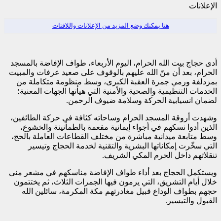
الإعلانات
هنا يمكنك وضع المزيد من الإعلانات واللافتات
أدى حجاج بيت الله الحرام، اليوم الأربعاء، طواف الإفاضة بالمسجد
الحرام، بعد أن منّ الله عليهم بالوقوف على صعيد عرفات والمبيت
بمزدلفة ورمي جمرة العقبة الكبرى، وسط منظومة متكاملة من
الخدمات التنظيمية والصحية والأمنية التي هيأتها الجهات المعنية؛
لضمان انسيابية الحركة وسلامة ضيوف الرحمن.
وشهدت أروقة المسجد الحرام وساحاته كثافة في حركة الطائفين،
الذين أدوا نسكهم في أجواء إيمانية مفعمة بالطمأنينة والخشوع،
وسط متابعة ميدانية مباشرة من مختلف القطاعات العاملة بالحج،
التي سخّرت إمكاناتها البشرية والتقنية لخدمة الحجاج وتيسير
تنقلاتهم داخل الحرم المكي الشريف.
ويستكمل الحجاج بعد أداء طواف الإفاضة مناسكهم في مشعر منى
خلال أيام التشريق، التي يرمون فيها الجمرات الثلاث، ثم يختتمون
حجهم بطواف الوداع قبيل مغادرتهم مكة المكرمة، سائلين الله
القبول والتيسير.