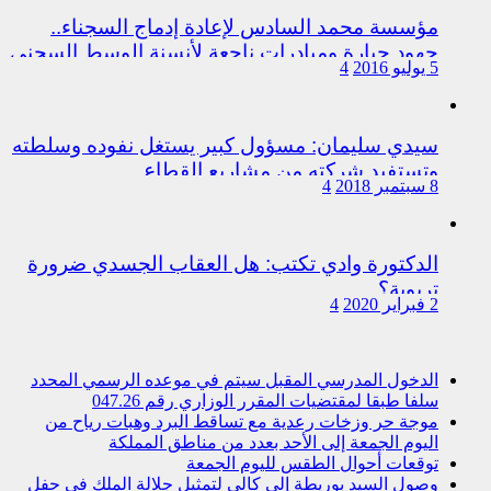
مؤسسة محمد السادس لإعادة إدماج السجناء..
جهود جبارة ومبادرات ناجعة لأنسنة الوسط السجني
5 يوليو 2016
4
سيدي سليمان: مسؤول كبير يستغل نفوده وسلطته
وتستفيد شركته من مشاريع القطاع
8 سبتمبر 2018
4
الدكتورة وادي تكتب: هل العقاب الجسدي ضرورة
تربوية؟
2 فبراير 2020
4
الدخول المدرسي المقبل سیتم في موعده الرسمي المحدد
سلفا طبقا لمقتضیات المقرر الوزاري رقم 047.26
موجة حر وزخات رعدية مع تساقط البرد وهبات رياح من
اليوم الجمعة إلى الأحد بعدد من مناطق المملكة
توقعات أحوال الطقس لليوم الجمعة
وصول السيد بوريطة إلى كالي لتمثيل جلالة الملك في حفل