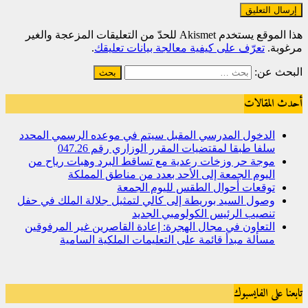
هذا الموقع يستخدم Akismet للحدّ من التعليقات المزعجة والغير
مرغوبة.
تعرّف على كيفية معالجة بيانات تعليقك
.
البحث عن:
أحدث المقالات
الدخول المدرسي المقبل سیتم في موعده الرسمي المحدد
سلفا طبقا لمقتضیات المقرر الوزاري رقم 047.26
موجة حر وزخات رعدية مع تساقط البرد وهبات رياح من
اليوم الجمعة إلى الأحد بعدد من مناطق المملكة
توقعات أحوال الطقس لليوم الجمعة
وصول السيد بوريطة إلى كالي لتمثيل جلالة الملك في حفل
تنصيب الرئيس الكولومبي الجديد
التعاون في مجال الهجرة: إعادة القاصرين غير المرفوقين
مسألة مبدأ قائمة على التعليمات الملكية السامية
تابعنا على الفايسبوك