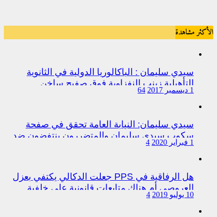
الأكثر مشاهدة
سيدي سليمان : الباكالوريا الدولية في الثانوية
التأهيلية زينب النفزاوية فوق صفيح ساخن
1 ديسمبر 2017
64
سيدي سليمان: النيابة العامة تحقق في صفحة
سكوب سيدي سليمان والمتضررون ينتفضون ضد
1 فبراير 2020
4
المتورطين من رجال الشرطة
هل الرفاقية في PPS جعلت الدكالي يكتفي بعزل
العروصي أم هناك متابعات قانونية على خلفية
10 يوليو 2019
4
اختلالات التسيير بمندوبية سيدي سليمان