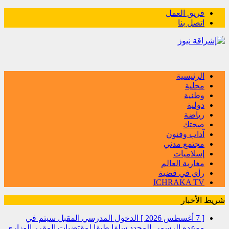
فريق العمل
اتصل بنا
الرئيسية
محلية
وطنية
دولية
رياضة
صحتك
آداب وفنون
مجتمع مدني
إسلاميات
مغاربة العالم
رأي في قضية
ICHRAKA TV
شريط الأخبار
[ 7 أغسطس 2026 ]
الدخول المدرسي المقبل سیتم في
موعده الرسمي المحدد سلفا طبقا لمقتضیات المقرر الوزاري