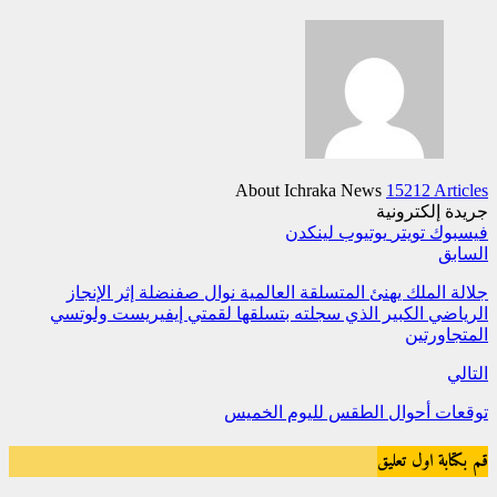
About Ichraka News
15212 Articles
جريدة إلكترونية
فيسبوك
تويتر
يوتيوب
لينكدن
السابق
جلالة الملك يهنئ المتسلقة العالمية نوال صفنضلة إثر الإنجاز
الرياضي الكبير الذي سجلته بتسلقها لقمتي إيفيريست ولوتسي
المتجاورتين
التالي
توقعات أحوال الطقس لليوم الخميس
قم بكتابة اول تعليق