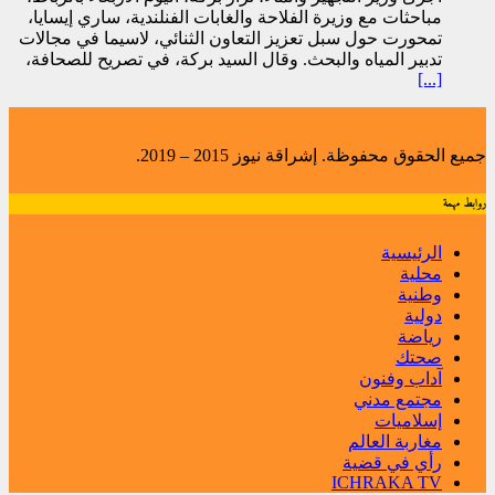
مباحثات مع وزيرة الفلاحة والغابات الفنلندية، ساري إيسايا،
تمحورت حول سبل تعزيز التعاون الثنائي، لاسيما في مجالات
تدبير المياه والبحث. وقال السيد بركة، في تصريح للصحافة،
[...]
جميع الحقوق محفوظة. إشراقة نيوز 2015 – 2019.
روابط مهمة
الرئيسية
محلية
وطنية
دولية
رياضة
صحتك
آداب وفنون
مجتمع مدني
إسلاميات
مغاربة العالم
رأي في قضية
ICHRAKA TV