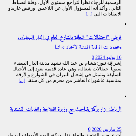
الرسمية للرجاء نظرا لتراجع مستوى الأول، وقلة انضباط
الثاني، وأكد أنه المسؤول الأول عن اللاعبين. ورفض غاريدو
الانتقادات التي
[...]
فوضى “احتفالات” شعالة بالشارع العام في الدار البيضاء..
ومجهودات الوقاية المدنية لإخماد نيرانها
16 يوليو 2024
0
إشراقة نيوز: هشام بن عبد الله تشهد مدينة الدار البيضاء
سنوياً احتفالات شعالة، وهي عادة قديمة تعود إلى الأجيال
السابقة وتتمثل في إشعال النيران في الشوارع والأزقة
بمناسبة عاشوراء العاشر من محرم من كل سنة..
[...]
الرباط: نزار بركة يتباحث مع وزيرة الفلاحة والغابات الفنلندية
25 مارس 2026
0
أجرى وزير التجهيز والماء، نزار بركة، اليوم الأربعاء بالرباط،