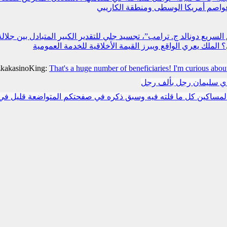
عواصم أمريكا الوسطى ومنطقة الكاريبي
سريع دونالد ج. ترامب”، تجسيد جلي للتقدير الكبير المتبادل بين جلالة
لملك يعري الواقع ويبرز القيمة الأخلاقية للخدمة العمومية
zkakasinoKing:
That's a huge number of beneficiaries! I'm curious abou
دي سليمان رجل بألف رجل
مساكين كل ما قلته فيه وسبق ذكره في صفحتكم المتواضعة قليل في