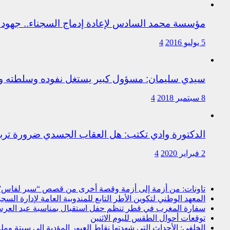
مؤسسة محمد السادس لإعادة إدماج السجناء.. جهود 
5 يوليو 2016
4
سيدي سليمان: مسؤول كبير يستغل نفوده وسلطته وت
8 سبتمبر 2018
4
الدكتورة وادي تكتب: هل العقاب الجسدي ضرورة ترب
2 فبراير 2020
4
تاونات: من أزمة إلى أزمة وقصة أخرى من قصص “سير لفاس
المعهد الوطني لتكوين الأطر التابع للمندوبية العامة لإدارة ال
سفارة المغرب في قطر تنظم حفل استقبال بمناسبة عيد العرش
توقعات أحوال الطقس لليوم الاثنين
الخلفي: الأحداث التي شهدتها نقاط العبور المؤدية إلى سبتة و