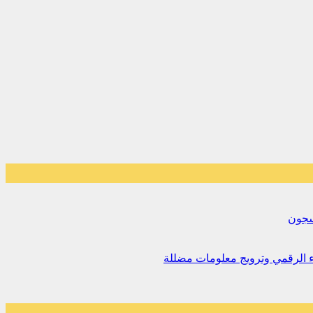
لسجون
اء الرقمي وترويج معلومات مضللة