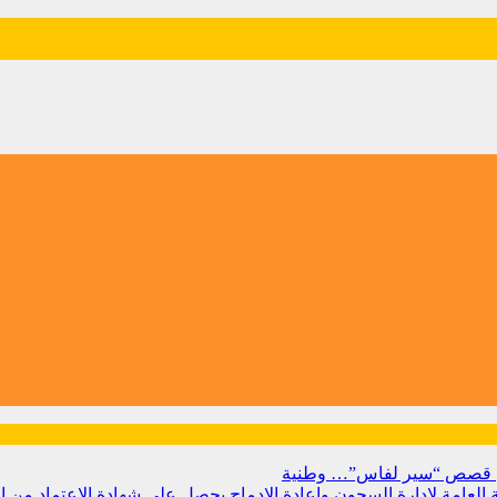
 من قصص “سير لفاس”…
وطنية
بية العامة لإدارة السجون وإعادة الإدماج يحصل على شهادة الاعتماد من 