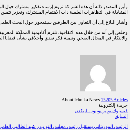
وأبرز المصدر ذاته أن هذه الشراكة تروم إرساء تفكير مشترك حول الم
المتبادلة في التظاهرات العلمية ذات الاهتمام المشترك، وتعزيز تثمين 
وأشار البلاغ إلى أن التعاون بين الطرفين سيتمحور حول البحث العلمي 
وخلص إلى أنه من خلال هذه الاتفاقية، تلتزم أكاديمية المملكة المغر
والابتكار في المجال الصحي وتنمية فكر نقدي وأخلاقي بشأن قضايا ال
About Ichraka News
15205 Articles
جريدة إلكترونية
فيسبوك
تويتر
يوتيوب
لينكدن
السابق
الرئيس الموريتاني يستقبل رئيس مجلس النواب راشيد الطالبي العلمي