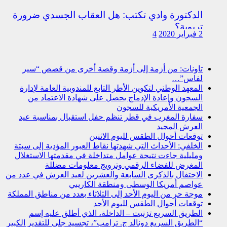
الدكتورة وادي تكتب: هل العقاب الجسدي ضرورة
تربوية؟
2 فبراير 2020
4
تاونات: من أزمة إلى أزمة وقصة أخرى من قصص “سير
لفاس”…
المعهد الوطني لتكوين الأطر التابع للمندوبية العامة لإدارة
السجون وإعادة الإدماج يحصل على شهادة الاعتماد من
الجمعية الأمريكية للسجون
سفارة المغرب في قطر تنظم حفل استقبال بمناسبة عيد
العرش المجيد
توقعات أحوال الطقس لليوم الاثنين
الخلفي: الأحداث التي شهدتها نقاط العبور المؤدية إلى سبتة
ومليلية جاءت نتيجة عوامل متداخلة في مقدمتها الاستغلال
المغرض للفضاء الرقمي وترويج معلومات مضللة
الاحتفال بالذكرى السابعة والعشرين لعيد العرش في عدد من
عواصم أمريكا الوسطى ومنطقة الكاريبي
موجة حر من اليوم الأحد إلى الثلاثاء بعدد من مناطق المملكة
توقعات أحوال الطقس لليوم الأحد
الطريق السريع تزنيت – الداخلة، الذي أطلق عليه إسم
“الطريق السريع دونالد ج. ترامب”، تجسيد جلي للتقدير الكبير