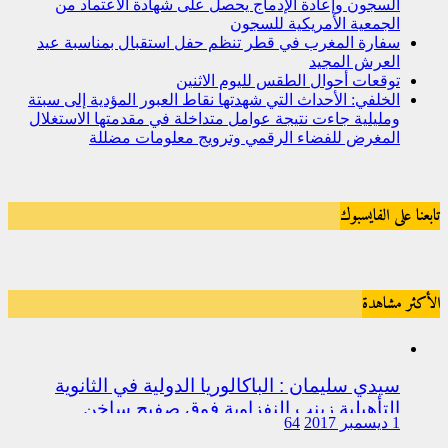
السجون وإعادة الإدماج يحصل على شهادة الاعتماد من
الجمعية الأمريكية للسجون
سفارة المغرب في قطر تنظم حفل استقبال بمناسبة عيد
العرش المجيد
توقعات أحوال الطقس لليوم الاثنين
الخلفي: الأحداث التي شهدتها نقاط العبور المؤدية إلى سبتة
ومليلية جاءت نتيجة عوامل متداخلة في مقدمتها الاستغلال
المغرض للفضاء الرقمي وترويج معلومات مضللة
تابعنا على الفايسبوك
الأكثر مشاهدة
سيدي سليمان : الباكالوريا الدولية في الثانوية
التأهيلية زينب النفزاوية فوق صفيح ساخن
1 ديسمبر 2017
64