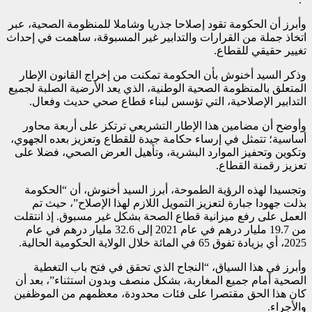
وأبرز أن الحكومة تقود إصلاحا جذريا وشاملا للمنظومة الصحية، عبر
اتخاذ جملة من القرارات والتدابير غير المسبوقة، ساهمت في إحداث
تغيير حقيقي للقطاع.
وذكر السيد أخنوش بأن الحكومة تمكنت من إخراج القانون الإطار
المتعلق بالمنظومة الصحية الوطنية، الذي يعد الأرضية الصلبة لجميع
التدابير الإصلاحية، التي تؤسس لبناء قطاع صحي حديث وفعال.
وأوضح أن مضامين هذا الإطار التشريعي ترتكز على أربعة محاور
أساسية؛ تتمثل في إرساء حكامة جيدة للقطاع وتعزيز بعده الجهوي،
وتكوين وتحفيز الموارد البشرية، وتأهيل العرض الصحي، فضلا على
تعزيز رقمنة القطاع.
وتجسيدا لهذه الرؤية الطموحة، أبرز السيد أخنوش، أن “الحكومة
بذلت جهودا جبارة لتعزيز التمويل اللازم لهذا الإصلاح”، حيث تم
العمل على رفع ميزانية قطاع الصحة بشكل غير مسبوق. إذ انتقلت
من 19.7 مليار درهم في عام 2021 إلى 32.6 مليار درهم في عام
2025، أي بزيادة تفوق 65 في المائة خلال الولاية الحكومية الحالية.
وأبرز في هذا السياق، “النجاح الذي تحقق في فتح باب التغطية
الصحية أمام جميع المغاربة، بشكل منصف وبدون استثناء”، بعد أن
كان هذا الحق مقتصرا على فئات محدودة، معظمهم من الموظفين
والأجراء.