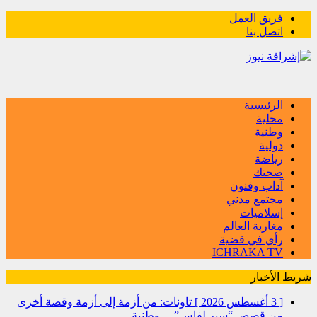
فريق العمل
اتصل بنا
الرئيسية
محلية
وطنية
دولية
رياضة
صحتك
آداب وفنون
مجتمع مدني
إسلاميات
مغاربة العالم
رأي في قضية
ICHRAKA TV
شريط الأخبار
[ 3 أغسطس 2026 ]
تاونات: من أزمة إلى أزمة وقصة أخرى
من قصص “سير لفاس”…
وطنية