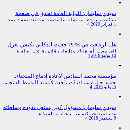
سيدي سليمان: النيابة العامة تحقق في صفحة
سكوب سيدي سليمان والمتضررون ينتفضون ضد
1 فبراير 2020
4
المتورطين من رجال الشرطة
هل الرفاقية في PPS جعلت الدكالي يكتفي بعزل
العروصي أم هناك متابعات قانونية على خلفية
10 يوليو 2019
4
اختلالات التسيير بمندوبية سيدي سليمان
مؤسسة محمد السادس لإعادة إدماج السجناء..
جهود جبارة ومبادرات ناجعة لأنسنة الوسط السجني
5 يوليو 2016
4
سيدي سليمان: مسؤول كبير يستغل نفوده وسلطته
وتستفيد شركته من مشاريع القطاع
8 سبتمبر 2018
4