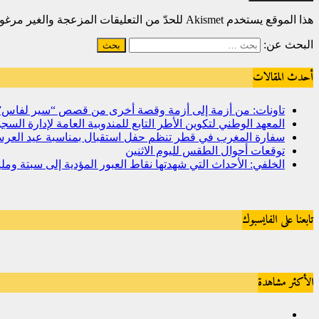
هذا الموقع يستخدم Akismet للحدّ من التعليقات المزعجة والغير مرغوبة.
البحث عن:
أحدث المقالات
تاونات: من أزمة إلى أزمة وقصة أخرى من قصص “سير لفاس
المعهد الوطني لتكوين الأطر التابع للمندوبية العامة لإدارة ال
سفارة المغرب في قطر تنظم حفل استقبال بمناسبة عيد العرش
توقعات أحوال الطقس لليوم الاثنين
الخلفي: الأحداث التي شهدتها نقاط العبور المؤدية إلى سبتة و
تابعنا على الفايسبوك
الأكثر مشاهدة