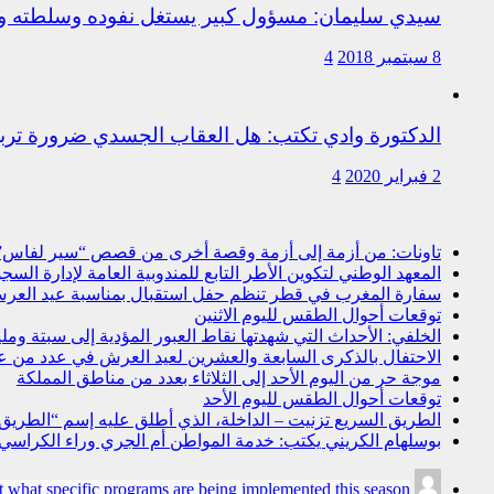
سيدي سليمان: مسؤول كبير يستغل نفوده وسلطته وت
8 سبتمبر 2018
4
الدكتورة وادي تكتب: هل العقاب الجسدي ضرورة ترب
2 فبراير 2020
4
تاونات: من أزمة إلى أزمة وقصة أخرى من قصص “سير لفاس
المعهد الوطني لتكوين الأطر التابع للمندوبية العامة لإدارة ال
سفارة المغرب في قطر تنظم حفل استقبال بمناسبة عيد العرش
توقعات أحوال الطقس لليوم الاثنين
الخلفي: الأحداث التي شهدتها نقاط العبور المؤدية إلى سبتة و
الاحتفال بالذكرى السابعة والعشرين لعيد العرش في عدد من 
موجة حر من اليوم الأحد إلى الثلاثاء بعدد من مناطق المملكة
توقعات أحوال الطقس لليوم الأحد
الطريق السريع تزنيت – الداخلة، الذي أطلق عليه إسم “الطريق ال
بوسلهام الكريني يكتب: خدمة المواطن أم الجري وراء الكراسي؟ ا
t what specific programs are being implemented this season.