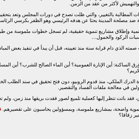
والتهميش لأكثر من عقد من الزمن.
ت المطالبة بالتغيير، والتي ظلت تصدح في دورات المجلس وتعد بتحقيق
ة ضد مصلحة المدينة بحثا عن هدفه الرئيسي وهو الظفر بكرسي الرئا
تنمية وإطلاق مشاريع تنموية حقيقية، لم تسجل خطوات ملموسة من ط
سبات الركود والخمول…
مته الذي دام قرابة سنة منذ تعيينه، قبل أن يبدأ في تنفيذ بعض المباد
ؤرق الساكنة: أين الإنارة العمومية؟ أين الماء الصالح للشرب؟ أين الم
كريم؟
 الدرك الملكي، منذ قدوم الروبيو، دون فتح تحقيق في سند الطلب الخاص 
ين في معالجة ملفات الفساد والتقصير.
ين، فقد باتت تنظر إليها كعملية تلميع لصور فقدت بريقها منذ زمن، ولم 
نموية واضحة، بمشاريع ملموسة، وبمسؤولين يحاسبون على تقصيرهم.
ف
ير زقاقا؟