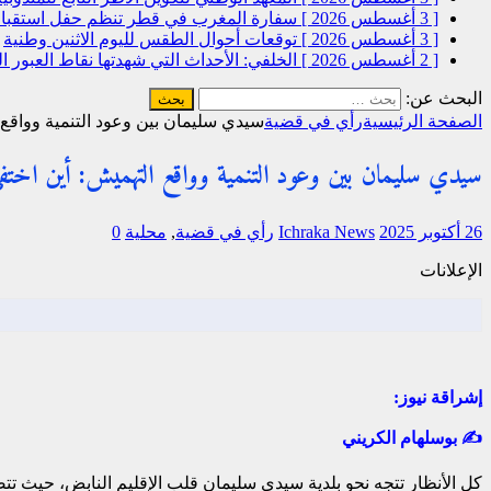
[ 3 أغسطس 2026 ]
سفارة المغرب في قطر تنظم حفل استقبال
[ 3 أغسطس 2026 ]
توقعات أحوال الطقس لليوم الاثنين
وطنية
[ 2 أغسطس 2026 ]
الخلفي: الأحداث التي شهدتها نقاط العبور
البحث عن:
الصفحة الرئيسية
رأي في قضية
سيدي سليمان بين وعود التنمية وواقع
سيدي سليمان بين وعود التنمية وواقع التهميش: أين اختف
26 أكتوبر 2025
Ichraka News
رأي في قضية
,
محلية
0
الإعلانات
إشراقة نيوز:
✍
بوسلهام الكريني
كل الأنظار تتجه نحو بلدية سيدي سليمان قلب الإقليم النابض، حيث تت