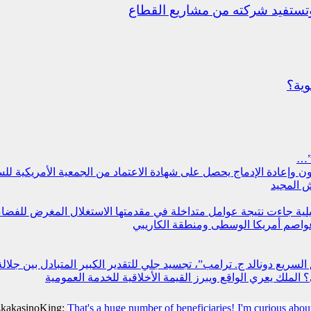
ستفيد شركته من مشاريع القطاع
وية؟
”…
سجون وإعادة الإدماج يحصل على شهادة الاعتماد من الجمعية الأمريكية ل
 المجيد
مليلية جاءت نتيجة عوامل متداخلة في مقدمتها الاستغلال المغرض للفض
عواصم أمريكا الوسطى ومنطقة الكاريبي
سريع دونالد ج. ترامب”، تجسيد جلي للتقدير الكبير المتبادل بين جلالة
لملك يعري الواقع ويبرز القيمة الأخلاقية للخدمة العمومية
zkakasinoKing:
That's a huge number of beneficiaries! I'm curious abou