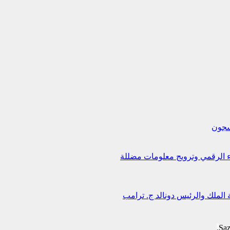
لسجون
اء الرقمي وترويج معلومات مضللة
 الملك والرئيس دونالد ج. ترامب
Sa