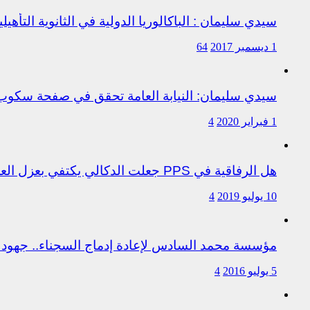
سيدي سليمان : الباكالوريا الدولية في الثانوية التأه
1 ديسمبر 2017
64
سيدي سليمان: النيابة العامة تحقق في صفحة سكو
1 فبراير 2020
4
هل الرفاقية في PPS جعلت الدكالي يكتفي بعزل العروصي أم هناك متابعات قانونية على خلفية اختلالات التسيير بمندوبية سيدي سليمان
10 يوليو 2019
4
مؤسسة محمد السادس لإعادة إدماج السجناء.. جهود 
5 يوليو 2016
4