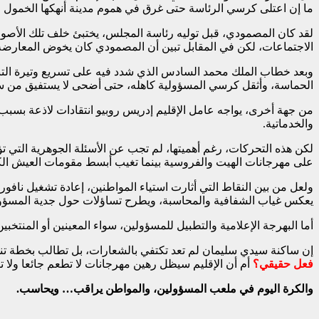
ما إن اعتلى كرسي الرئاسة حتى غرق في هموم مدينة أنهكها الخمول 
لقد كان المصمودي، قبل توليه رئاسة المجلس، يختبئ خلف تلك الأصوا
الاجتماعات، لكن في المقابل تبين أن المصمودي كان يخوض المعارض
وبعد خطاب الملك محمد السادس الذي شدد فيه على تسريع وتيرة ال
الحماسة، وأثقل كرسي المسؤولية كاهله، حتى أضحى لا يستفيق من 
من جهة أخرى، يواجه عامل الإقليم إدريس روبيو انتقادات لاذعة بسبب ص
والخدماتية.
لكن هذه التحركات، رغم أهميتها، لم تجب عن الأسئلة الجوهرية التي ت
على مهرجانات الهيت والفروسية بينما تغيب أبسط مقومات العيش ال
ولعل من بين النقاط التي أثارت استياء المواطنين، إعادة تشغيل نافورة
يعكس غياب الشفافية والمحاسبة، ويطرح تساؤلات حول جدية المسؤول
أما البهرجة الإعلامية والتطبيل للمسؤولين، سواء المعينين أو المنتخب
إن ساكنة سيدي سليمان لم تعد تكتفي بالشعارات، بل تطالب بخطة ت
فعل حقيقي؟
أم أن الإقليم سيظل رهين مهرجانات لا تطعم جائعا ولا تن
والكرة اليوم في ملعب المسؤولين، والمواطن يراقب… ويحاسب.