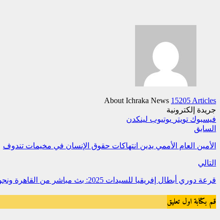
About Ichraka News
15205 Articles
جريدة إلكترونية
فيسبوك
تويتر
يوتيوب
لينكدن
السابق
الأمين العام الأممي يدين انتهاكات حقوق الإنسان في مخيمات تندوف
التالي
قرعة دوري أبطال إفريقيا للسيدات 2025: بث مباشر من القاهرة ونجوم الكرة النسائية في الموعد
قم بكتابة اول تعليق