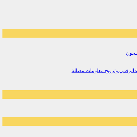
لسجون
اء الرقمي وترويج معلومات مضللة