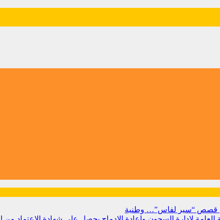
 من قصص “سير لفاس”…
وطنية
بية العامة لإدارة السجون وإعادة الإدماج يحصل على شهادة الاعتماد من 