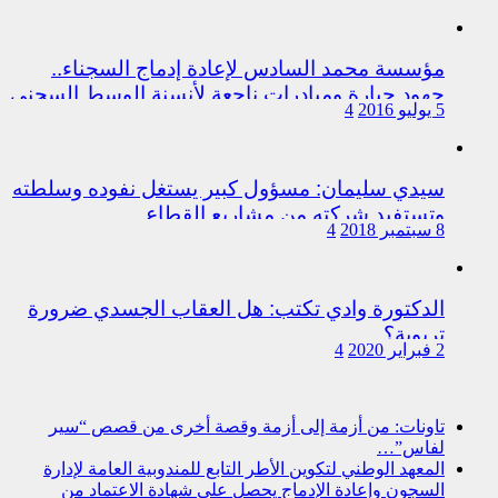
مؤسسة محمد السادس لإعادة إدماج السجناء..
جهود جبارة ومبادرات ناجعة لأنسنة الوسط السجني
5 يوليو 2016
4
سيدي سليمان: مسؤول كبير يستغل نفوده وسلطته
وتستفيد شركته من مشاريع القطاع
8 سبتمبر 2018
4
الدكتورة وادي تكتب: هل العقاب الجسدي ضرورة
تربوية؟
2 فبراير 2020
4
تاونات: من أزمة إلى أزمة وقصة أخرى من قصص “سير
لفاس”…
المعهد الوطني لتكوين الأطر التابع للمندوبية العامة لإدارة
السجون وإعادة الإدماج يحصل على شهادة الاعتماد من