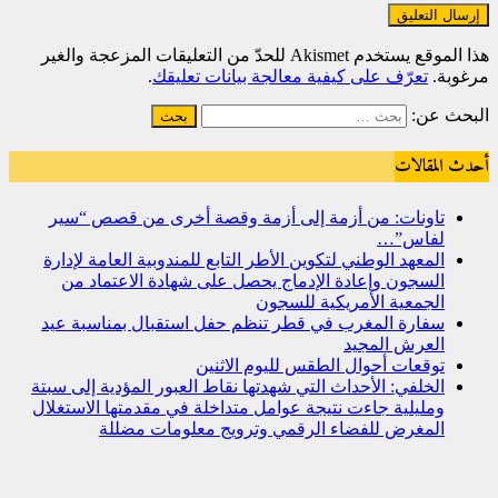
هذا الموقع يستخدم Akismet للحدّ من التعليقات المزعجة والغير
مرغوبة.
تعرّف على كيفية معالجة بيانات تعليقك
.
البحث عن:
أحدث المقالات
تاونات: من أزمة إلى أزمة وقصة أخرى من قصص “سير
لفاس”…
المعهد الوطني لتكوين الأطر التابع للمندوبية العامة لإدارة
السجون وإعادة الإدماج يحصل على شهادة الاعتماد من
الجمعية الأمريكية للسجون
سفارة المغرب في قطر تنظم حفل استقبال بمناسبة عيد
العرش المجيد
توقعات أحوال الطقس لليوم الاثنين
الخلفي: الأحداث التي شهدتها نقاط العبور المؤدية إلى سبتة
ومليلية جاءت نتيجة عوامل متداخلة في مقدمتها الاستغلال
المغرض للفضاء الرقمي وترويج معلومات مضللة