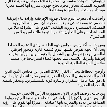
ديبلوماتيك””، وأحد مؤسسي المجموعة الإعلامية، أن تنمية الأقاليم
الجنوبية للمملكة تتجاوز مجرد نجاح جهوي، مبرزة أنها تُجسد مغربا
موحدا، ومنفتحا، و ذا سيادة ومتضامنا.
وأضافت أن مغرب اليوم يتحدّد بهويته الإفريقية وإرادة بناء إفريقيا
ذات سيادة وموحدة في تنوعها، مذكّرة بأن السياسة الخارجية
للمملكة، المستنيرة بالرؤية الملكية، “تقوم على الشراكة بدلًا من
المساعدات، وعلى التعاون بدلًا من التبعية والتضامن بدلا من
التنافس”.
ومن جانبه، أكد رئيس مجلس جهة الداخلة–وادي الذهب، الخطاط
ينجا، أنّ الجهة تفرض نفسها اليوم كمنصة قارية ومحورٍ إفريقي-
أطلسي ، وهمزة وصل بين الشمال والجنوب، وبين أوروبا وغرب
إفريقيا وأمريكا اللاتينية، مما يجعلها فضاءً استراتيجياً في صميم
سلاسل القيمة العالمية الجديدة.
وأوضح الخطاط ينجا أن القرار 2797 الصادر عن مجلس الأمن التابع
للأمم المتحدة بشأن الصحراء المغربية ليس مجرد انتصار دبلوماسي،
بل هو أيضا عامل استقرار، وإشارة قوية للمستثمرين، ومحفز للتنمية
بالصحراء المغربية.
من جانبه، وصف الوزير الأول بجمهورية الرأس الأخضر، خوسيه
أليسيس دي بينيا كورّيا إ سيلفا، في مداخلة عبر تقنية الفيديو روابط
الصداقة بين بلاده والمغرب بأنها “صادقة”، مبرزًا أنها تقوم على رؤية
مشتركة تهدف إلى بناء تعاون جنوب–جنوب نموذجي، قائم على