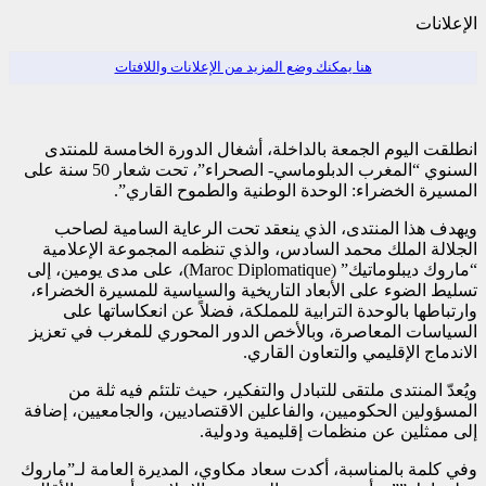
الإعلانات
هنا يمكنك وضع المزيد من الإعلانات واللافتات
انطلقت اليوم الجمعة بالداخلة، أشغال الدورة الخامسة للمنتدى
السنوي “المغرب الدبلوماسي- الصحراء”، تحت شعار 50 سنة على
المسيرة الخضراء: الوحدة الوطنية والطموح القاري”.
ويهدف هذا المنتدى، الذي ينعقد تحت الرعاية السامية لصاحب
الجلالة الملك محمد السادس، والذي تنظمه المجموعة الإعلامية
“ماروك ديبلوماتيك” (Maroc Diplomatique‏)، على مدى يومين، إلى
تسليط الضوء على الأبعاد التاريخية والسياسية للمسيرة الخضراء،
وارتباطها بالوحدة الترابية للمملكة، فضلاً عن انعكاساتها على
السياسات المعاصرة، وبالأخص الدور المحوري للمغرب في تعزيز
الاندماج الإقليمي والتعاون القاري.
ويُعدّ المنتدى ملتقى للتبادل والتفكير، حيث تلتئم فيه ثلة من
المسؤولين الحكوميين، والفاعلين الاقتصاديين، والجامعيين، إضافة
إلى ممثلين عن منظمات إقليمية ودولية.
وفي كلمة بالمناسبة، أكدت سعاد مكاوي، المديرة العامة لـ”ماروك