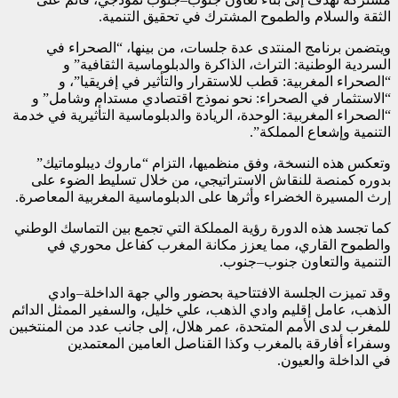
الثقة والسلام والطموح المشترك في تحقيق التنمية.
ويتضمن برنامج المنتدى عدة جلسات، من بينها، “الصحراء في
السردية الوطنية: التراث، الذاكرة والدبلوماسية الثقافية” و
“الصحراء المغربية: قطب للاستقرار والتأثير في إفريقيا”، و
“الاستثمار في الصحراء: نحو نموذج اقتصادي مستدام وشامل” و
“الصحراء المغربية: الوحدة، الريادة والدبلوماسية التأثيرية في خدمة
التنمية وإشعاع المملكة”.
وتعكس هذه النسخة، وفق منظميها، التزام “ماروك ديبلوماتيك”
بدوره كمنصة للنقاش الاستراتيجي، من خلال تسليط الضوء على
إرث المسيرة الخضراء وأثرها على الدبلوماسية المغربية المعاصرة.
كما تجسد هذه الدورة رؤية المملكة التي تجمع بين التماسك الوطني
والطموح القاري، مما يعزز مكانة المغرب كفاعل محوري في
التنمية والتعاون جنوب–جنوب.
وقد تميزت الجلسة الافتتاحية بحضور والي جهة الداخلة–وادي
الذهب، عامل إقليم وادي الذهب، علي خليل، والسفير الممثل الدائم
للمغرب لدى الأمم المتحدة، عمر هلال، إلى جانب عدد من المنتخبين
وسفراء أفارقة بالمغرب وكذا القناصل العامين المعتمدين
في الداخلة والعيون.