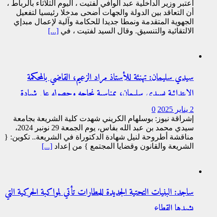
اعتبر وزير الداخلية عبد الوافي لفتيت ، اليوم الثلاثاء بالرباط ،
أن التعاقد بين الدولة والجهات أضحى مدخلا رئيسيا لتفعيل
الجهوية المتقدمة ونمطا جديدا للحكامة وآلية لإعمال مبدإي
الالتقائية والتنسيق. وقال السيد لفتيت ، في
[...]
سيدي سليمان: تهنئة للأستاذ مراد الزعيم، القاضي بالمحكمة
الابتدائية بسيدي سليمان، بمناسبة نجاحه وحصوله على شهادة
الدكتوراة في الشريعة
2 يناير 2025
0
إشراقة نيوز: بوسلهام الكريني شهدت كلية الشريعة بجامعة
سيدي محمد بن عبد الله بفاس، يوم الجمعة 29 نونبر 2024،
مناقشة أطروحة لنيل شهادة الدكتوراة في الشريعة.. تكوين: {
الشريعة والقانون وقضايا المجتمع } من إعداد
[...]
ساجد: البنيات التحتية الجديدة للمطارات تأتي لمواكبة الحركية التي
يشهدها القطاع