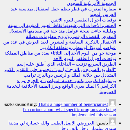
الجمعية الأمريكية للسجون
سفارة المغرب في قطر تنظم حفل استقبال بمناسبة عيد
العرش المجيد
توقعات أحوال الطقس لليوم الاثنين
الخلفي: الأحداث التي شهدتها نقاط العبور المؤدية إلى سبتة
ومليلية جاءت نتيجة عوامل متداخلة في مقدمتها الاستغلال
المغرض للفضاء الرقمي وترويج معلومات مضللة
الاحتفال بالذكرى السابعة والعشرين لعيد العرش في عدد من
عواصم أمريكا الوسطى ومنطقة الكاريبي
موجة حر من اليوم الأحد إلى الثلاثاء بعدد من مناطق المملكة
توقعات أحوال الطقس لليوم الأحد
الطريق السريع تزنيت – الداخلة، الذي أطلق عليه إسم
“الطريق السريع دونالد ج. ترامب”، تجسيد جلي للتقدير الكبير
المتبادل بين جلالة الملك والرئيس دونالد ج. ترامب
بوسلهام الكريني يكتب: خدمة المواطن أم الجري وراء
الكراسي؟ الملك يعري الواقع ويبرز القيمة الأخلاقية للخدمة
العمومية
SazkakasinoKing:
That's a huge number of beneficiaries!
I'm curious about what specific programs are being
implemented this season.
ياسين:
العروضي الاصل الطيب والله خسارة لي مدينة
سيدي سليمان رجل بألف رجل