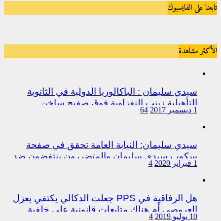
تابعنا على الفايسبوك
الأكثر مشاهدة
سيدي سليمان : الباكالوريا الدولية في الثانوية
التأهيلية زينب النفزاوية فوق صفيح ساخن
1 ديسمبر 2017
64
سيدي سليمان: النيابة العامة تحقق في صفحة
سكوب سيدي سليمان والمتضررون ينتفضون ضد
1 فبراير 2020
4
المتورطين من رجال الشرطة
هل الرفاقية في PPS جعلت الدكالي يكتفي بعزل
العروصي أم هناك متابعات قانونية على خلفية
10 يوليو 2019
4
اختلالات التسيير بمندوبية سيدي سليمان