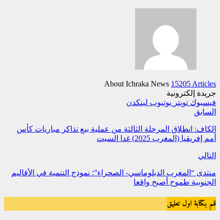
About Ichraka News
15205 Articles
جريدة إلكترونية
فيسبوك
تويتر
يوتيوب
لينكدن
السابق
الكاف: انطلاق المرحلة الثالثة من عملية بيع تذاكر مباريات كأس
أمم إفريقيا (المغرب 2025) غدا السبت
التالي
منتدى “المغرب الدبلوماسي- الصحراء”: نموذج التنمية في الأقاليم
الجنوبية طموح أصبح واقعا
قم بكتابة اول تعليق