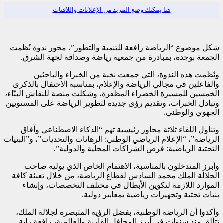
هنا يمكنك وضع المزيد من الإعلانات واللافتات
شكل موضوع “الرياضة رافعة للتنمية والتطور”، محور ندوة نُظمت
الجمعة بوجدة، بمبادرة من جمعية رياضة وصداقة لجهة الشرق.
ونُظمت هذه الندوة، التي جمعت نخبة من الخبراء والباحثين
والفاعلين في مجالي الرياضة والإعلام، بمناسبة الاحتفال بالذكرى
الخمسين للمسيرة الخضراء المظفرة، وشكلت منصة للنقاش البنّاء،
وتبادل الخبرات، وتقديم رؤى جديدة لتطوير الرياضة على المستويين
الجهوي والوطني.
وتناول اللقاء ثلاثة محاور رئيسية تهم “الذكاء الاصطناعي وآفاق
الرياضة”، “الإعلام الرياضي الوطني: الرهانات والتحديات”، و”البنيات
التحتية الرياضية: فرص الشراكات المحلية والدولية”.
وأبرز المتدخلون بالمناسبة، الاهتمام الخاص الذي يوليه صاحب
الجلالة الملك محمد السادس لقطاع الرياضة، من خلال تعبئة كافة
الموارد اللازمة لتكوين الأبطال في مختلف التخصصات، وإنشاء
بنيات تحتية وتجهيزات رياضية بمعايير دولية.
وأكدوا أن الرياضة الوطنية، بفضل الرؤية المتبصرة لجلالة الملك،
تتألق منذ سنوات في أبرز المحافل القارية والعالمية، رافعة راية