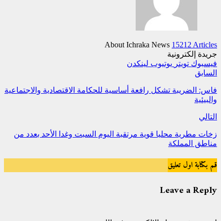
About Ichraka News
15212 Articles
جريدة إلكترونية
فيسبوك
تويتر
يوتيوب
لينكدن
السابق
فاس: الضريبة تشكل رافعة أساسية للحكامة الاقتصادية والاجتماعية
والبيئية
التالي
زخات مطرية محليا قوية مرتقبة اليوم السبت وغدا الأحد بعدد من
مناطق المملكة
قم بكتابة اول تعليق
Leave a Reply