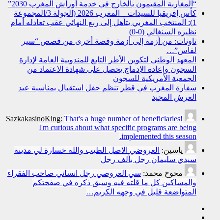
“المغاربة المقيمون بالخارج في خدمة أوراش المغرب 2030”
كأس إفريقيا للسيدات – المغرب 2026 (الجولة 3/المجموعة
1): المنتخب المغربي يتأهل إلى ربع النهائي عقب تعادله أمام
نظيره السنغالي (0-0)
تاونات: من أزمة إلى أزمة وقصة أخرى من قصص “سير
لفاس”…
المعهد الوطني لتكوين الأطر التابع للمندوبية العامة لإدارة
السجون وإعادة الإدماج يحصل على شهادة الاعتماد من
الجمعية الأمريكية للسجون
سفارة المغرب في قطر تنظم حفل استقبال بمناسبة عيد
العرش المجيد
SazkakasinoKing:
That's a huge number of beneficiaries!
I'm curious about what specific programs are being
implemented this season.
ياسين:
العروضي الاصل الطيب والله خسارة لي مدينة
سيدي سليمان رجل بألف رجل
محوح محمد:
سي العروصي رجل انساني صاحب الفقراء
والمساكين كل ما قلته فيه وسبق ذكره في صفحتكم
المتواضعة قليل في وجهه الكريم…