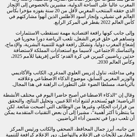
المغرب عاليا على الساحة الدولية، مشيرين بالخصوص إلى الإنجاز
الذي حققه المنتخب المغربي لأقل من 20 سنة بفوزه مؤخرا بكأس
العالم في تشيلي، وإنجاز أسود الأطلس الذين أنهوا مشاركتهم في
كأس العالم 2022 بقطر في المركز الرابع.
وإلى جانب كونها رافعة اقتصادية مهمة تستقطب الاستثمارات
وتساهم في خلق فرص الشغل، تلعب الرياضة دورا محوريا في
إشعاع المغرب دوليا، وتشكل رافعة قوية للتنمية البشرية، والإدماج،
والتماسك الاجتماعي، لاسيما مع استعدادات المملكة لاستضافة
حدثين رياضيين كبيرين في كرة القدم؛ كأس إفريقيا للأمم 2025،
وكأس العالم 2030.
وفي مداخلته، تناول إدريس العلوي المدغري، الكاتب والأكاديمي
والوزير المغربي السابق، موضوع الذكاء الاصطناعي وعلاقته
بالرياضة، مسلطا الضوء على التطورات الراهنة في هذا المجال.
وقال إن “الذكاء الاصطناعي أصبح حاضرا اليوم في مختلف الأنشطة
الرياضية؛ فهو يُستخدم لتتبع أداء اللاعبين، وتحليل النتائج، والتحقق
من قرارات الحكام، وغيرها من الوظائف التي أصبحت شائعة. لكن
ما ينتظرنا أكثر أهمية”، مشيرا إلى أن بعض التقنيات المتقدمة يمكن
أن تلعب دورا في تحسين أداء الرياضيين.
من جانبه، أبرز جمال المحافظ، الصحفي والكاتب ورئيس المركز
المغاربي للأبحاث في الإعلام والتواصل، دور الإعلام كرافعة للتنمية