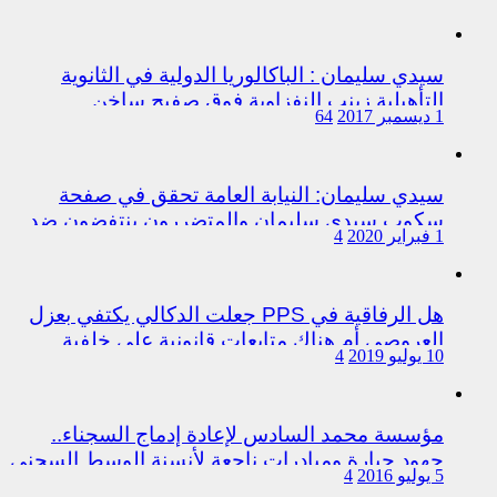
سيدي سليمان : الباكالوريا الدولية في الثانوية
التأهيلية زينب النفزاوية فوق صفيح ساخن
1 ديسمبر 2017
64
سيدي سليمان: النيابة العامة تحقق في صفحة
سكوب سيدي سليمان والمتضررون ينتفضون ضد
1 فبراير 2020
4
المتورطين من رجال الشرطة
هل الرفاقية في PPS جعلت الدكالي يكتفي بعزل
العروصي أم هناك متابعات قانونية على خلفية
10 يوليو 2019
4
اختلالات التسيير بمندوبية سيدي سليمان
مؤسسة محمد السادس لإعادة إدماج السجناء..
جهود جبارة ومبادرات ناجعة لأنسنة الوسط السجني
5 يوليو 2016
4