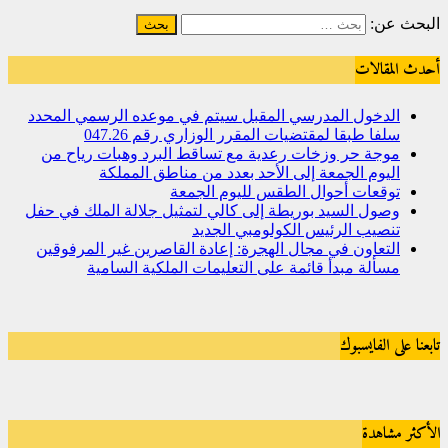
البحث عن:
أحدث المقالات
الدخول المدرسي المقبل سیتم في موعده الرسمي المحدد
سلفا طبقا لمقتضیات المقرر الوزاري رقم 047.26
موجة حر وزخات رعدية مع تساقط البرد وهبات رياح من
اليوم الجمعة إلى الأحد بعدد من مناطق المملكة
توقعات أحوال الطقس لليوم الجمعة
وصول السيد بوريطة إلى كالي لتمثيل جلالة الملك في حفل
تنصيب الرئيس الكولومبي الجديد
التعاون في مجال الهجرة: إعادة القاصرين غير المرفوقين
مسألة مبدأ قائمة على التعليمات الملكية السامية
تابعنا على الفايسبوك
الأكثر مشاهدة