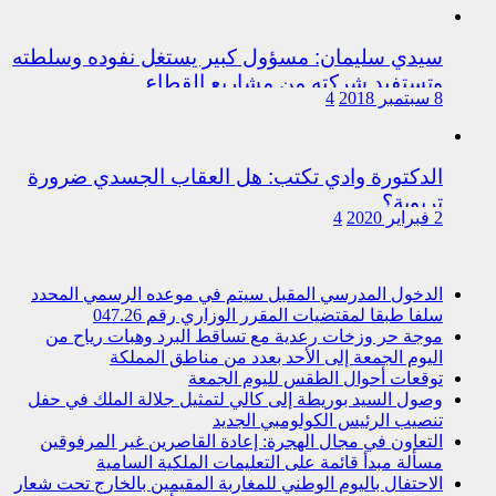
سيدي سليمان: مسؤول كبير يستغل نفوده وسلطته
وتستفيد شركته من مشاريع القطاع
8 سبتمبر 2018
4
الدكتورة وادي تكتب: هل العقاب الجسدي ضرورة
تربوية؟
2 فبراير 2020
4
الدخول المدرسي المقبل سیتم في موعده الرسمي المحدد
سلفا طبقا لمقتضیات المقرر الوزاري رقم 047.26
موجة حر وزخات رعدية مع تساقط البرد وهبات رياح من
اليوم الجمعة إلى الأحد بعدد من مناطق المملكة
توقعات أحوال الطقس لليوم الجمعة
وصول السيد بوريطة إلى كالي لتمثيل جلالة الملك في حفل
تنصيب الرئيس الكولومبي الجديد
التعاون في مجال الهجرة: إعادة القاصرين غير المرفوقين
مسألة مبدأ قائمة على التعليمات الملكية السامية
الاحتفال باليوم الوطني للمغاربة المقيمين بالخارج تحت شعار