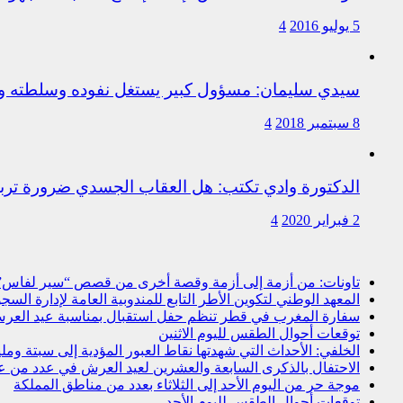
5 يوليو 2016
4
سيدي سليمان: مسؤول كبير يستغل نفوده وسلطته وت
8 سبتمبر 2018
4
الدكتورة وادي تكتب: هل العقاب الجسدي ضرورة ترب
2 فبراير 2020
4
تاونات: من أزمة إلى أزمة وقصة أخرى من قصص “سير لفاس
المعهد الوطني لتكوين الأطر التابع للمندوبية العامة لإدارة ال
سفارة المغرب في قطر تنظم حفل استقبال بمناسبة عيد العرش
توقعات أحوال الطقس لليوم الاثنين
الخلفي: الأحداث التي شهدتها نقاط العبور المؤدية إلى سبتة و
الاحتفال بالذكرى السابعة والعشرين لعيد العرش في عدد من 
موجة حر من اليوم الأحد إلى الثلاثاء بعدد من مناطق المملكة
توقعات أحوال الطقس لليوم الأحد