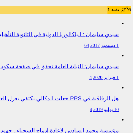
الأكثر مشاهدة
سيدي سليمان : الباكالوريا الدولية في الثانوية التأه
1 ديسمبر 2017
64
سيدي سليمان: النيابة العامة تحقق في صفحة سكو
1 فبراير 2020
4
هل الرفاقية في PPS جعلت الدكالي يكتفي بعزل العروصي أم هناك متابعات قانونية على خلفية اختلالات التسيير بمندوبية سيدي سليمان
10 يوليو 2019
4
مؤسسة محمد السادس لإعادة إدماج السجناء.. جهود 