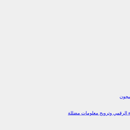
لسجون
اء الرقمي وترويج معلومات مضللة