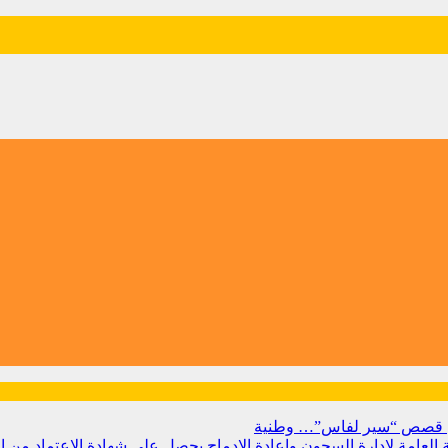
 من قصص “سير لفاس”…
وطنية
بية العامة لإدارة السجون وإعادة الإدماج يحصل على شهادة الاعتماد من 