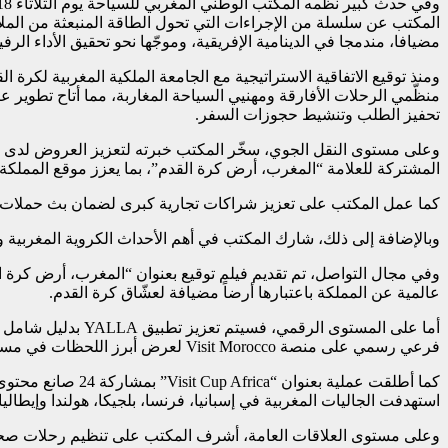
المكتب عن سلسلة من الإجراءات التي تحول الطاقة المنبعثة من الملاع
مضيافا، مندمجا في الدينامية الإفريقية، وموجّها نحو تحقيق الأداء الرفي
تحفيز الطلب وتنشيط حجوزات السفر.
المشتركة للعلامة “المغرب، أرض كرة القدم”، بما يعزز موقع المملكة 
كما عمل المكتب على تعزيز شراكات تجارية كبرى لضمان بث حملات مخصصة 
وبالإضافة إلى ذلك، شارك المكتب في أهم الأحداث الكروية المغربية والدولية، مثل قمة ميامي لكرة القدم (Miami
عالمية عن المملكة باعتبارها أرضاً مضيافة لعشّاق كرة القدم.
أما على المستوى 
فرعي رسمي على منصة Visit Morocco لعرض أبرز اللحظات في مسار كرة القدم الوطنية.
كما أطلقت عملية 
استهدفت الجاليات المغربية في إسبانيا، فرنسا، بلجيكا، هولندا وإيطا
وعلى مستوى العلاقات العامة، أشرف المكتب على تنظيم رحلات صحفية،