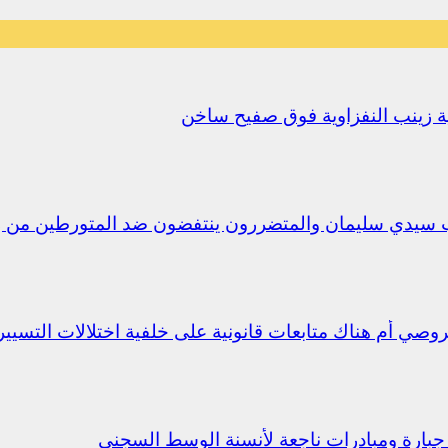
يلية زينب النفزاوية فوق صفيح ساخن
ب سيدي سليمان والمتضررون ينتفضون ضد المتورطين من 
جبارة ومبادرات ناجعة لأنسنة الوسط السجني