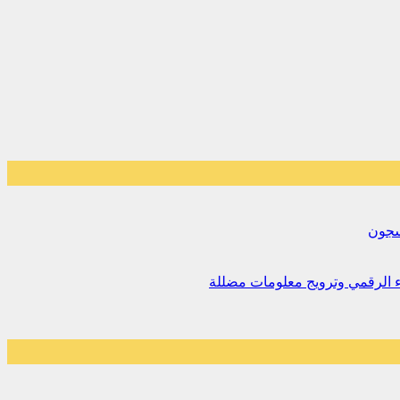
لسجون
اء الرقمي وترويج معلومات مضللة