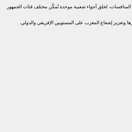
ني ملال والعيون، خلال فترة المنافسات، لخلق أجواء شعبية موحدة تُمكّن مختلف فئات الجمهور
ثرها وتعزيز إشعاع المغرب على المستويين الإفريقي والدولي.