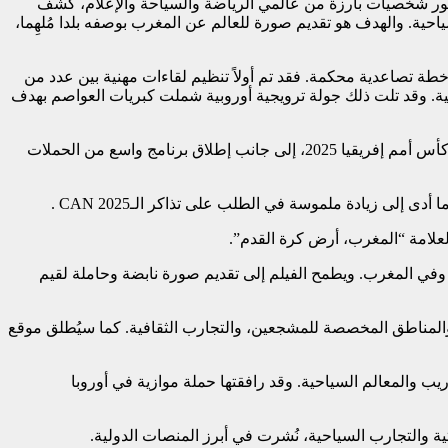
 الملكية المغربية لكرة القدم، وبحضور شخصيات بارزة من عالمي الرياضة والسياحة والإعلام، كشف
حية. والهدف هو تقديم صورة للعالم عن المغرب بوصفه بلدا مُلهِما،
2، عمل المكتب الوطني المغربي للسياحة على تنفيذ خطة تصاعدية محكمة. فقد تم أولاً تنظيم لقاءات مهنية بين عدد من
CA، وعزّز تنافسية المدن المحتضنة للتظاهرة الرياضية. وقد تلت ذلك جولة ترويجية أوروبية شملت كبريات العواصم بهدف
وعلى مستوى النقل الجوي، سخّر المكتب خبرته لتعزيز العروض لدى عدد من شركات الطيران، مما أسهم في إضافة رحلات جديدة بمناسبة كأس أمم إفريقيا 2025، إلى جانب إطلاق برنامج واسع من الحملات
 زيادة ملموسة في الطلب على تذاكر الـCAN 2025 .
واصل، تم تقديم فيلم توقيع بعنوان “المغرب، أرض كرة القدم” (انظر البلاغ الخاص)، وسيتم بثه هذا الأسبوع بالتزامن في 12 بلداً وفي المغرب. ويطمح الفيلم إلى تقديم صورة نابضة وحاملة لقيم
ربي، ووسائل التنقل، والمناطق المخصصة للمشجعين، والتجارب الثقافية. كما سيُطلق موقع
الملاعب، مراكز التدريب والمعالم السياحية. وقد رافقتها حملة موازية في أوروبا
والتجارب السياحية، نُشرت في أبرز المنصات الدولية.