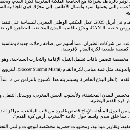
وفي حدث كبير نظّمه المكتب الوطني المغربي للسياحة يوم الثلاثاء 18 نونبر بالرباط، بشراكة مع الجامعة
ب، والتي يحملها أسود وأشبال الأطلس، إلى محرّك قوي للجاذبية السيا
ع.
ومنذ توقيع الاتفاقية الاستراتيجية مع الجامعة الملكية المغربية لكرة القدم في أبريل 025
منظّمي الرحلات الأفارقة ومهنيي السياحة المغاربة، مما أتاح تطوير عروض خاصة بالـN
كمنصة طبيعية لكرة القدم الإفريقية.
تتضمن باقات تشمل النقل، الإقامة والتجارب السياحية، وهو ما أدى إلى
Soccer Summit )، للترويج لعلامة “المغرب، أرض كرة القدم”.
وفي مجال الت
الرقمي، فسيتم تعزيز تطبيق YALLA بدليل شامل مخصص للمدن المحتضنة، ولأسلوب العيش المغ
بعنوان “Visit Cup Africa” بمشاركة 24 صانع محتوى من الدول المتأهلة، لإنتاج قصص غامرة من قلب 
ليا، مما خلق صدى واسعاً حول علامة “المغرب، أرض كرة القدم”.
 وتقارير ميدانية، ومحتويات حصرية مخصّصة للوجهات والبنى التحتية 