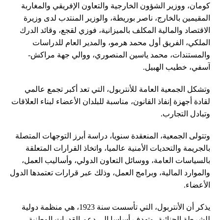
كومان، ووزير الشؤون الخارجية والتعاون الإفريقي والمغاربة
المقيمين بالخارج، ناصر بوريطة، والوزير المنتدب لدى وزيرة
الاقتصاد والمالية المكلف بالميزانية، فوزي لقجع، وقائد الدرك
الملكي، الفريق أول محمد هرمو، والمدير العام للدراسات
والمستندات، محمد ياسين المنصوري، ووالي جهة مراكش-
آسفي، خطيب الهبيل.
وتشكل الجمعية العامة للأنتربول، التي تعد أكبر تجمع عالمي
لقادة أجهزة إنفاذ القانون، مناسبة للبلدان الأعضاء لبناء العلاقات
وتبادل التجارب.
وتتولى الجمعية، المنعقدة سنويا، دراسة أبرز التوجهات المتصلة
بالجريمة والتحديات الأمنية عالميا، واتخاذ القرارات المتعلقة
بالسياسات العامة، ووسائل التعاون الدولي، وأساليب العمل،
والموارد المالية، وبرامج العمل، وذلك عبر قرارات تعتمدها الدول
الأعضاء.
يذكر أن الأنتربول، التي تأسست سنة 1923، هي منظمة دولية
للشرطة الجنائية، وتهدف أساسا إلى دعم القدرات الوطنية