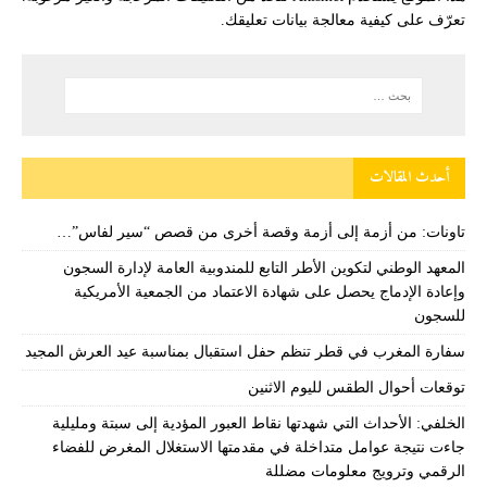
تعرّف على كيفية معالجة بيانات تعليقك
.
أحدث المقالات
تاونات: من أزمة إلى أزمة وقصة أخرى من قصص “سير لفاس”…
المعهد الوطني لتكوين الأطر التابع للمندوبية العامة لإدارة السجون
وإعادة الإدماج يحصل على شهادة الاعتماد من الجمعية الأمريكية
للسجون
سفارة المغرب في قطر تنظم حفل استقبال بمناسبة عيد العرش المجيد
توقعات أحوال الطقس لليوم الاثنين
الخلفي: الأحداث التي شهدتها نقاط العبور المؤدية إلى سبتة ومليلية
جاءت نتيجة عوامل متداخلة في مقدمتها الاستغلال المغرض للفضاء
الرقمي وترويج معلومات مضللة