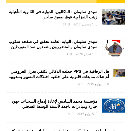
سيدي سليمان : الباكالوريا الدولية في الثانوية التأهيلية
زينب النفزاوية فوق صفيح ساخن
1 ديسمبر 2017
64
سيدي سليمان: النيابة العامة تحقق في صفحة سكوب
سيدي سليمان والمتضررون ينتفضون ضد المتورطين
من رجال الشرطة
1 فبراير 2020
4
هل الرفاقية في PPS جعلت الدكالي يكتفي بعزل العروصي
أم هناك متابعات قانونية على خلفية اختلالات التسيير بمندوبية
سيدي سليمان
10 يوليو 2019
4
مؤسسة محمد السادس لإعادة إدماج السجناء.. جهود
جبارة ومبادرات ناجعة لأنسنة الوسط السجني
5 يوليو 2016
4
سيدي سليمان: مسؤول كبير يستغل نفوده وسلطته وتستفيد شركته