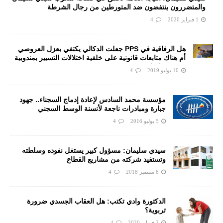
والمتضررون ينتفضون ضد المتورطين من رجال الشرطة
1 فبراير 2020
4
هل الرفاقية في PPS جعلت الدكالي يكتفي بعزل العروصي
أم هناك متابعات قانونية على خلفية اختلالات التسيير بمندوبية
سيدي سليمان
10 يوليو 2019
4
مؤسسة محمد السادس لإعادة إدماج السجناء.. جهود
جبارة ومبادرات ناجعة لأنسنة الوسط السجني
5 يوليو 2016
4
سيدي سليمان: مسؤول كبير يستغل نفوده وسلطته
وتستفيد شركته من مشاريع القطاع
8 سبتمبر 2018
4
الدكتورة وادي تكتب: هل العقاب الجسدي ضرورة
تربوية؟
2 فبراير 2020
4