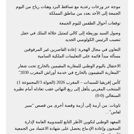
موجة حر وزخات رعدية مع تساقط البرد وهبات رياح من اليوم
الجمعة إلى الأحد بعدد من مناطق المملكة
توقعات أحوال الطقس لليوم الجمعة
وصول السيد بوريطة إلى كالي لتمثيل جلالة الملك في حفل
تنصيب الرئيس الكولومبي الجديد
التعاون في مجال الهجرة: إعادة القاصرين غير المرفوقين
مسألة مبدأ قائمة على التعليمات الملكية السامية
الاحتفال باليوم الوطني للمغاربة المقيمين بالخارج تحت شعار
“المغاربة المقيمون بالخارج في خدمة أوراش المغرب 2030”
كأس إفريقيا للسيدات – المغرب 2026 (الجولة 3/المجموعة 1):
المنتخب المغربي يتأهل إلى ربع النهائي عقب تعادله أمام نظيره
السنغالي (0-0)
تاونات: من أزمة إلى أزمة وقصة أخرى من قصص “سير
لفاس”…
المعهد الوطني لتكوين الأطر التابع للمندوبية العامة لإدارة
السجون وإعادة الإدماج يحصل على شهادة الاعتماد من الجمعية