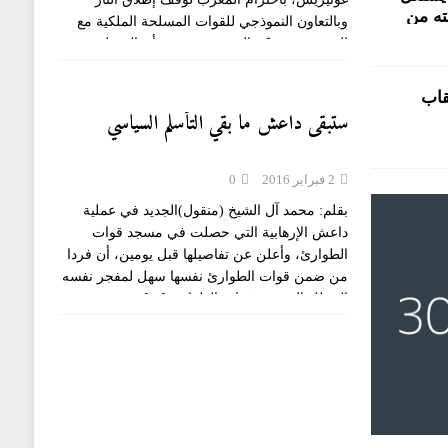
ته من
وبالتعاون النموذجي للقوات المسلحة الملكية مع
المينورسو. وذكر السيد غوتيريش بأن الممثل
الخاص وقائد البعثة
[...]
قاب
ستبقى داعش ما بقي التأسلم السياسي
2 فبراير 2016
0
بقلم: محمد آل الشيخ (منقول)الجديد في عملية
داعش الإرهابية التي حصلت في مسجد قوات
الطوارئ، وأعلن عن تفاصيلها قبل يومين، أن فردا
من ضمن قوات الطوارئ نفسها سهل لمفجر نفسه
التسلل إلى مقر قوات الطوارئ
[...]