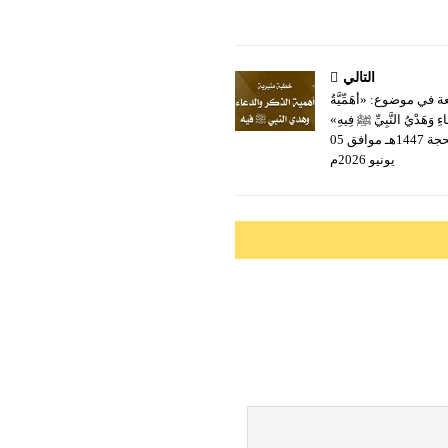
التالي
في موضوع: «أَهَمِّيَّةُ
َاءِ وَهَدْيُ النَّبِيِّ ﷺ فِيهِ»
ليوم 19 ذي الحجة 1447هـ موافق 05
يونيو 2026م