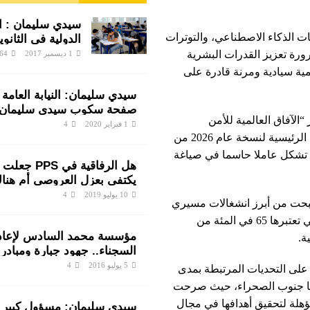
سيدي سليمان : الب
يات الذكاء الاصطناعي، والتوترات
الدولية في الثانوية
زينب النفزاوية ف
رة تعزيز القدرات البشرية
1 ديسمبر 2017
64
ساخن
مية سيادية ومرنة قادرة على
سيدي سليمان: النيابة العامة
صفحة سكوب سيدي سليمان
الآفاق العالمية للأمن
والمتضررون ينتفضون ضد ال
1 فبراير 2020
4
السيبراني” الصادر عن المنتدى الاقتصادي العالمي، الخلاصات الرئيسية لنسخة عام 2026 من
من رجال الشرطة
ت تشكل عاملا حاسما في صياغة
هل الرفاقية في S
يكتفي بعزل العروصي أم هناك
قانونية على خلفية اختلالات ا
10 يوليو 2019
4
صبحت من أبرز انشغالات مسيري
بمندوبية سيدي سليمان
المقاولات، إضافة إلى الهشاشة المتزايدة لسلاسل التوريد، التي تعتبرها 65 في المئة من
مؤسسة محمد السادس لإعادة
ة.
السجناء.. جهود جبارة ومبادر
لأنسنة الوسط السجني
5 يوليو 2016
4
على التحديات المرتبطة بمدى
قيا جنوب الصحراء، حيث صرحت
لمؤهلة لتحقيق أهدافها في مجال
سيدي سليمان: مسؤول كبير 