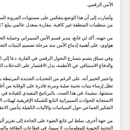
الأمن الرقمي.
من منظمات المنطقة غير كافية، مقارنة بمعدل عالمي يبلغ 17 في المئة.
من جهته، أكد لي غانغ، مدير قسم الأمن السيبراني وحماية ا
هواوي، على أهمية إدماج الأمن منذ مرحلة تصميم البنيات التحتية الرقمية (esign
وفي سياق يتسم بتسارع التحول الرقمي في القارة، دعا إلى اعت
والدفاع الاستباقي عن الأنظمة، بدل الاقتصار على التدخلات ا
واعتبر الخبير أنه، على الرغم من التحديات الجديدة المرتبطة ب
تظل إرساء بنيات تحتية صلبة ومرنة قادرة على الوقاية من أغ
منشئها، مشيدا، في هذا الصدد، بالبرنامج التنفيذي للقيادة في
الاستجابة للحوادث السيبرانية التابع للشبكة الإفريقية لهيئات ا
التفكير الجماعي حول السياسات والآليات الكفيلة بتأمين الانتق
من جهة أخرى، سلط لي غانغ الضوء على الحاجة إلى تعزيز آليا
التحتية الحيوية للمعلومات، لا سيما، في قطاعات الطاقة والمال