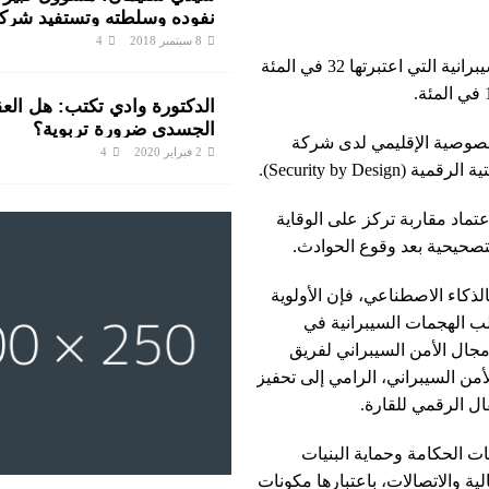
نفوده وسلطته وتستفيد شرك
مشاريع القطاع
8 سبتمبر 2018
4
وأشارت إلى أن هذا الوضع ينعكس على مستويات المرونة السيبرانية التي اعتبرتها 32 في المئة
الدكتورة وادي تكتب: هل الع
الجسدي ضرورة تربوية؟
لخصوصية الإقليمي لدى شركة
2 فبراير 2020
4
Security by D).
ماد مقاربة تركز على الوقاية
لتصحيحية بعد وقوع الحوادث.
الذكاء الاصطناعي، فإن الأولوية
لب الهجمات السيبرانية في
 مجال الأمن السيبراني لفريق
لأمن السيبراني، الرامي إلى تحفيز
ال الرقمي للقارة.
ت الحكامة وحماية البنيات
ية والاتصالات، باعتبارها مكونات