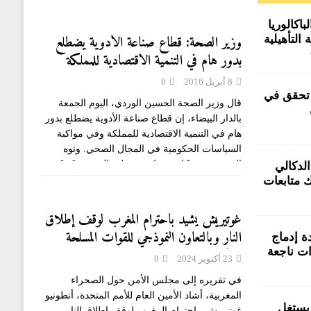
اكالوريا
وزير الصحة: قطاع صناعة الأدوية يضطلع
 التأهيلية
وق صفيح
بدور هام في التنمية الاقتصادية للمملكة
8 أبريل 2016
0
 تحقق في
قال وزير الصحة الحسين الوردي، اليوم الجمعة
بالدار البيضاء، إن قطاع صناعة الأدوية يضطلع بدور
متورطين
هام في التنمية الاقتصادية للمملكة وفي مواكبة
السياسات الحكومية في المجال الصحي. ونوه
الوردي ، في كلمة بمناسبة تنظيم الجمعية
[...]
PP جعلت الدكالي
 متابعات
لتسيير
غوتيريش يشيد باحترام المغرب لوقف إطلاق
النار وبالتعاون النموذجي للقوات المسلحة
 إدماج
الملكية مع المينورسو
ات ناجعة
23 أكتوبر 2024
0
في تقريره إلى مجلس الأمن حول الصحراء
المغربية، أشاد الأمين العام للأمم المتحدة، أنطونيو
يستغل
غوتيريش، باحترام المغرب لوقف إطلاق النار