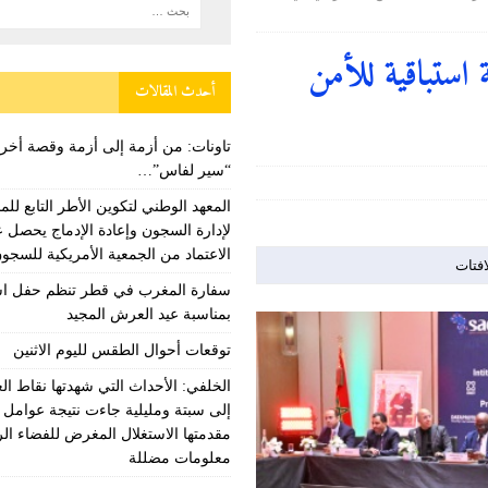
لعبور المؤدية إلى سبتة ومليلية جاءت نتيجة عوامل متداخلة في مقدمتها الاستغلال
ة
 استباقية للأمن
 أخرى من قصص “سير لفاس”…
وطنية
أحدث المقالات
للمندوبية العامة لإدارة السجون وإعادة الإدماج يحصل على شهادة الاعتماد من
تاونات: من أزمة إلى أزمة وقصة أ
“سير لفاس”…
المعهد الوطني لتكوين الأطر التابع للمن
لإدارة السجون وإعادة الإدماج يحصل 
الاعتماد من الجمعية الأمريكية للسجو
افتات
سفارة المغرب في قطر تنظم حفل اس
بمناسبة عيد العرش المجيد
توقعات أحوال الطقس لليوم الاثنين
الخلفي: الأحداث التي شهدتها نقاط الع
إلى سبتة ومليلية جاءت نتيجة عوامل 
مقدمتها الاستغلال المغرض للفضاء ال
معلومات مضللة