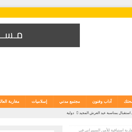
تك
آداب وفنون
مجتمع مدني
إسلاميات
مغاربة العال
ستقبال بمناسبة عيد العرش المجيد
دولية
وطنية
اربة استباقية للأمن السيبراني في