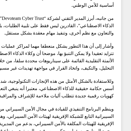
أساسية للأمن الوطني.
من 
الذكاء الاصطناعي”، القادرين ليس فقط على تلبية الطلبات، بل
والتعاون مع نظم أخرى، وتنفيذ مهام معقدة بشكل مستقل.
وأشار إلى أن هذا التطور يشكل منعطفا مهما لمراكز عمليات ا
تتزايد تعقيدا ولا يمكن التنبؤ بها، موضحا أن وكلاء الذكاء الاص
الأتمتة التقليدية القائمة على سيناريوهات محددة سلفا، من خ
التحليل، والتكيف، واتخاذ القرار في مواجهة تهديدات غير مسبو
وللاستفادة بالشكل الأمثل من هذه الإنجازات التكنولوجية، 
أسس حكامة حقيقية للذكاء الاصطناعي، معتبرا أنه ينبغي التعا
كهويات رقمية جديدة تتطلب آليات ملاءمة للإشراف والمراقبة 
وينظم البرنامج التنفيذي للقيادة في مجال الأمن السيبراني 
السيبرانية التابع للشبكة الإفريقية لهيئات الأمن السيبراني، وهي
الإفريقية للهيئات المكلفة بالأمن السيبراني، بدعم من المديري
ويجمع البرنامج مسؤولين حكوميين رفيعي المستوى وصناع قر