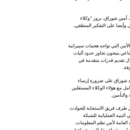
جانبه، أبرز المدير التقني لشركة “Devoteam Cyber Trust”، أمين شوراق، بروز “وكلاء
 وأيضا على التفكير المنطقي،
لأمن التي تواجه هجمات سيبرانية
طناعي يتيحون تجاوز حدود آليات
لال تقديم قدرات متقدمة في
قة.
شدد شوراق على ضرورة إرساء
مل مع هؤلاء الوكلاء المستقلين
والتأمين.
من طرف فريق الاستجابة للحوادث
 البنية العملياتية للشبكة
ة العامة لأمن نظم المعلومات.
ار ورؤساء مقاولات وخبراء في