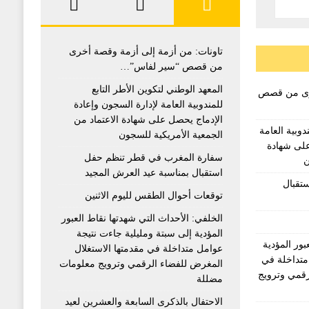
تاونات: من أزمة إلى أزمة وقصة أخرى
من قصص “سير لفاس”…
المعهد الوطني لتكوين الأطر التابع
خرى من قصص
للمندوبية العامة لإدارة السجون وإعادة
الإدماج يحصل على شهادة الاعتماد من
دوبية العامة
الجمعية الأمريكية للسجون
على شهادة
سفارة المغرب في قطر تنظم حفل
ن
استقبال بمناسبة عيد العرش المجيد
تقبال
توقعات أحوال الطقس لليوم الاثنين
الخلفي: الأحداث التي شهدتها نقاط العبور
المؤدية إلى سبتة ومليلية جاءت نتيجة
بور المؤدية
عوامل متداخلة في مقدمتها الاستغلال
متداخلة في
المغرض للفضاء الرقمي وترويج معلومات
رقمي وترويج
مضللة
الاحتفال بالذكرى السابعة والعشرين لعيد