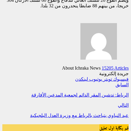
ويضم الفوج 26 للسلك العالي للدفاع والفوج 60 لسلك الأركان 304
خريجا، من بينهم 88 ضابطا ينحدرون من 32 بلدا.
About Ichraka News
15205 Articles
جريدة إلكترونية
فيسبوك
تويتر
يوتيوب
لينكدن
السابق
الرباط: تدشين المقر الدائم لجمعية المدعين الأفارقة
التالي
عبد النباوي يتباحث بالرباط مع وزيرة العدل البلجيكية
قم بكتابة اول تعليق