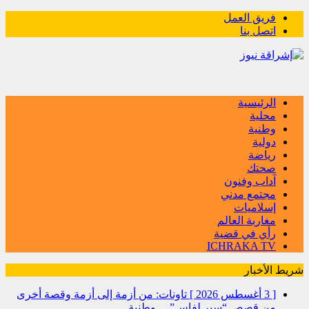
فريق العمل
اتصل بنا
الرئيسية
محلية
وطنية
دولية
رياضة
صحتك
آداب وفنون
مجتمع مدني
إسلاميات
مغاربة العالم
رأي في قضية
ICHRAKA TV
شريط الأخبار
[ 3 أغسطس 2026 ]
تاونات: من أزمة إلى أزمة وقصة أخرى
من قصص “سير لفاس”…
وطنية