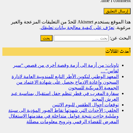
time I comment.
هذا الموقع يستخدم Akismet للحدّ من التعليقات المزعجة والغير
مرغوبة.
تعرّف على كيفية معالجة بيانات تعليقك
.
البحث عن:
أحدث المقالات
تاونات: من أزمة إلى أزمة وقصة أخرى من قصص “سير
لفاس”…
المعهد الوطني لتكوين الأطر التابع للمندوبية العامة لإدارة
السجون وإعادة الإدماج يحصل على شهادة الاعتماد من
الجمعية الأمريكية للسجون
سفارة المغرب في قطر تنظم حفل استقبال بمناسبة عيد
العرش المجيد
توقعات أحوال الطقس لليوم الاثنين
الخلفي: الأحداث التي شهدتها نقاط العبور المؤدية إلى سبتة
ومليلية جاءت نتيجة عوامل متداخلة في مقدمتها الاستغلال
المغرض للفضاء الرقمي وترويج معلومات مضللة