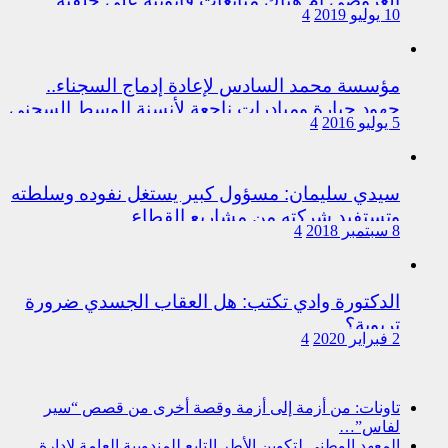
العروصي أم هناك متابعات قانونية على خلفية
10 يوليو 2019
4
اختلالات التسيير بمندوبية سيدي سليمان
مؤسسة محمد السادس لإعادة إدماج السجناء..
جهود جبارة ومبادرات ناجعة لأنسنة الوسط السجني
5 يوليو 2016
4
سيدي سليمان: مسؤول كبير يستغل نفوده وسلطته
وتستفيد شركته من مشاريع القطاع
8 سبتمبر 2018
4
الدكتورة وادي تكتب: هل العقاب الجسدي ضرورة
تربوية؟
2 فبراير 2020
4
تاونات: من أزمة إلى أزمة وقصة أخرى من قصص “سير
لفاس”…
المعهد الوطني لتكوين الأطر التابع للمندوبية العامة لإدارة