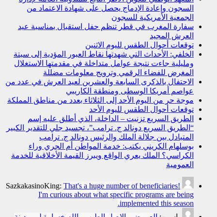
السجون وإعادة الإدماج يحصل على شهادة الاعتماد من
الجمعية الأمريكية للسجون
سفارة المغرب في قطر تنظم حفل استقبال بمناسبة عيد
العرش المجيد
توقعات أحوال الطقس لليوم الاثنين
الخلفي: الأحداث التي شهدتها نقاط العبور المؤدية إلى سبتة
ومليلية جاءت نتيجة عوامل متداخلة في مقدمتها الاستغلال
المغرض للفضاء الرقمي وترويج معلومات مضللة
الاحتفال بالذكرى السابعة والعشرين لعيد العرش في عدد من
عواصم أمريكا الوسطى ومنطقة الكاريبي
موجة حر من اليوم الأحد إلى الثلاثاء بعدد من مناطق المملكة
توقعات أحوال الطقس لليوم الأحد
الطريق السريع تزنيت – الداخلة، الذي أطلق عليه إسم
“الطريق السريع دونالد ج. ترامب”، تجسيد جلي للتقدير الكبير
المتبادل بين جلالة الملك والرئيس دونالد ج. ترامب
بوسلهام الكريني يكتب: خدمة المواطن أم الجري وراء
الكراسي؟ الملك يعري الواقع ويبرز القيمة الأخلاقية للخدمة
العمومية
SazkakasinoKing:
That's a huge number of beneficiaries!
I'm curious about what specific programs are being
implemented this season.
ياسين:
العروضي الاصل الطيب والله خسارة لي مدينة