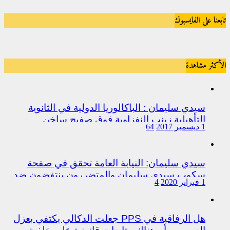
تابعنا على الفايسبوك
الأكثر مشاهدة
سيدي سليمان : الباكالوريا الدولية في الثانوية
التأهيلية زينب النفزاوية فوق صفيح ساخن
1 ديسمبر 2017
64
سيدي سليمان: النيابة العامة تحقق في صفحة
سكوب سيدي سليمان والمتضررون ينتفضون ضد
1 فبراير 2020
4
المتورطين من رجال الشرطة
هل الرفاقية في PPS جعلت الدكالي يكتفي بعزل