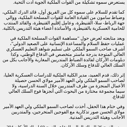
يستعرض سموه تشكيلة من القوات الملكية الجوية أدت التحية.
كما تقدم للسلام على سموه كل من الفريق أول، قائد الدرك الملكي،
وضباط سامون من القيادة العامة للقوات المسلحة الملكية، ووالي
جهة الرباط- سلا- القنيطرة، وعامل إقليم القنيطرة، والقائد المنتدب
للحامية العسكرية بالقنيطرة، والأساتذة أعضاء هيئة التدريس بالكلية.
وبعد متابعته لعرض حول “مساهمة القوات المسلحة الملكية في
عمليات حفظ السلام والمساعدة الإنسانية على الصعيد الدولي”،
أشرف صاحب السمو الملكي على تسليم شواهد التعليم العسكري
العالي المتوجة بدرجة ماستر متخصص في الدفاع الوطني، وكذا
دبلومات الأركان لفائدة الضباط المتدربين المغاربة والأجانب بكل من
السلك العالي للدفاع وسلك الأركان.
إثر ذلك، قدم العميد، مدير الكلية الملكية للدراسات العسكرية العليا،
لصاحب السمو الملكي ولي العهد الأمير مولاي الحسن حصيلة
الأعمال المنجزة من طرف المتدربين خلال السنة الدراسية، ولا
سيما مجموعة مختارة من البحوث التي أنجزها فوج السلك العالي
للدفاع.
وفي ختام هذا الحفل، أخذت لصاحب السمو الملكي ولي العهد الأمير
مولاي الحسن صور تذكارية مع الفوجين المتخرجين، والمتدربين
الأجانب وهيئة التدريس المدنية.