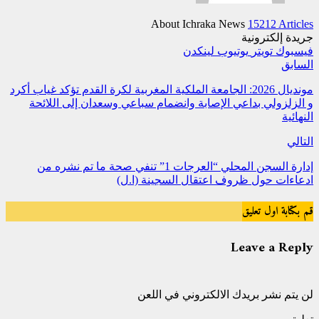
About Ichraka News
15212 Articles
جريدة إلكترونية
فيسبوك
تويتر
يوتيوب
لينكدن
السابق
مونديال 2026: الجامعة الملكية المغربية لكرة القدم تؤكد غياب أكرد
و الزلزولي بداعي الإصابة وانضمام سباعي وسعدان إلى اللائحة
النهائية
التالي
إدارة السجن المحلي “العرجات 1” تنفي صحة ما تم نشره من
ادعاءات حول ظروف اعتقال السجينة (ا.ل)
قم بكتابة اول تعليق
Leave a Reply
لن يتم نشر بريدك الالكتروني في اللعن