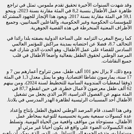
وقد شهدت السنوات الأخيرة تحقيق تقدم ملموس، تمثل في تراجع
ظاهرة عمل الأطفال بنسبة 8,2 في المئة مقارنة بسنة 2023، وبنحو
59,1 في المئة مقارنة بسنة 2017. ويعود هذا الإنجاز للجهود المشتركة
للمؤسسات الحكومية وغير الحكومية، والفاعلين الميدانيين، وجميع
الأطراف المعنية المنخرطة في هذه القضية الجوهرية.
كما رسخ المغرب التزامه على الساحة الدولية بصفته بلدا رائدا في
التحالف 8.7، فضلا عن احتضانه بمدينة مراكش للمؤتمر العالمي
السادس للقضاء على عمل الأطفال، وهو الحدث الذي شارك فيه
المرصد الوطني لحقوق الطفل بفعالية واضعا الأطفال في قلب
جميع النقاشات.
ومع ذلك، لا يزال نحو 101 ألف طفل، ممن تتراوح أعمارهم بين 7 و
17 سنة، يمارسون نشاطا اقتصاديا، وهو ما يمثل معدل 1,3 في المئة
(وفقا لمعطيات المندوبية السامية للتخطيط لسنة 2024)، ومن بينهم
62 ألف طفل معرضون لأعمال خطرة، في حين انقطع 87,7 في
المئة منهم عن الفصول الدراسية، الأمر الذي يجعل من تشغيل
الأطفال أحد المسببات الرئيسية لظاهرة الهدر المدرسي في بلادنا.
وفي هذا الصدد، قام المرصد الوطني لحقوق الطفل بإنتاج وإعداد
عدة كبسولات سمعية بصرية تحسيسية للتوعية بمخاطر عمل
الأطفال، مستوحاة من مواقف واقعية من الحياة اليومية. وتسلط
هذه الكبسولات الضوء على واقع قد يكون أحيانا غير مرئي أو
مستهانا به، وتدعو الجميع إلى التساؤل عن الدور الذي يمكن أن يلعبه