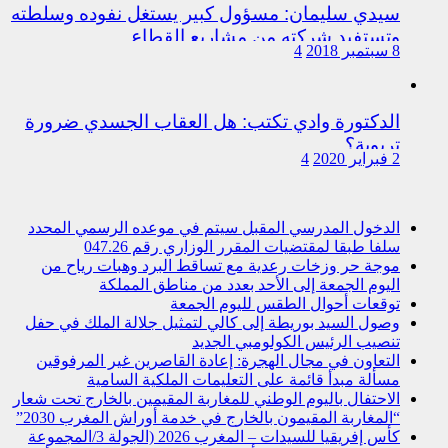
سيدي سليمان: مسؤول كبير يستغل نفوده وسلطته
وتستفيد شركته من مشاريع القطاع
8 سبتمبر 2018
4
الدكتورة وادي تكتب: هل العقاب الجسدي ضرورة
تربوية؟
2 فبراير 2020
4
الدخول المدرسي المقبل سیتم في موعده الرسمي المحدد
سلفا طبقا لمقتضیات المقرر الوزاري رقم 047.26
موجة حر وزخات رعدية مع تساقط البرد وهبات رياح من
اليوم الجمعة إلى الأحد بعدد من مناطق المملكة
توقعات أحوال الطقس لليوم الجمعة
وصول السيد بوريطة إلى كالي لتمثيل جلالة الملك في حفل
تنصيب الرئيس الكولومبي الجديد
التعاون في مجال الهجرة: إعادة القاصرين غير المرفوقين
مسألة مبدأ قائمة على التعليمات الملكية السامية
الاحتفال باليوم الوطني للمغاربة المقيمين بالخارج تحت شعار
“المغاربة المقيمون بالخارج في خدمة أوراش المغرب 2030”
كأس إفريقيا للسيدات – المغرب 2026 (الجولة 3/المجموعة