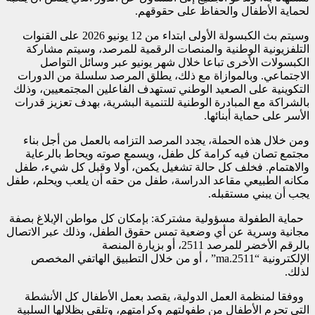
لحماية الأطفال والحفاظ على حقوقهم.
وسيتم بث الكبسولة الأولى ابتداء من 12 يونيو 2026 على القنوات
التلفزيونية الوطنية والمنصات الرقمية للمرصد، وسيتم مشاركة
الكبسولات الأخرى تباعا خلال شهر يونيو عبر وسائل التواصل
الاجتماعي. وبالموازاة مع ذلك، يطلق المرصد سلسلة من الدورات
التكوينية على الصعيد الوطني تستهدف الفاعلين المجتمعيين، وذلك
بالشراكة مع المبادرة الوطنية للتنمية البشرية، بهدف تعزيز قدرات
الأسر على حماية أبنائها.
ومن خلال هذه الحملة، يجدد المرصد التزامه بالعمل من أجل بناء
مجتمع تصان فيه كرامة كل طفل، ويسمع صوته ويحاط بالرعاية
والاهتمام. فخلف كل حالة تشغيل يكمن، أولا وقبل كل شيء، طفل
مكانه الطبيعي مقاعد الدراسة، طفل من حقه أن يلعب ويحلم، طفل
يجب أن يبني مستقبله.
حماية الطفولة مسؤولية مشتركة: بإمكان كل مواطن الإبلاغ بصفة
مجانية وسرية عن أي وضعية تمس حقوق الطفل، وذلك عبر الاتصال
بالرقم الأخضر للمرصد 2511، أو بزيارة المنصة
الإلكترونية “2511.ma” ، أو من خلال التطبيق الهاتفي المخصص
لذلك.
ووفقا لمنظمة العمل الدولية، يقصد بعمل الأطفال كل الأنشطة
التي تحرم الأطفال من طفولتهم وكرامتهم، وتلقي بظلالها السلبية