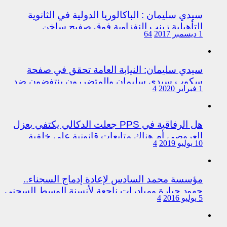
سيدي سليمان : الباكالوريا الدولية في الثانوية
التأهيلية زينب النفزاوية فوق صفيح ساخن
1 ديسمبر 2017
64
سيدي سليمان: النيابة العامة تحقق في صفحة
سكوب سيدي سليمان والمتضررون ينتفضون ضد
1 فبراير 2020
4
المتورطين من رجال الشرطة
هل الرفاقية في PPS جعلت الدكالي يكتفي بعزل
العروصي أم هناك متابعات قانونية على خلفية
10 يوليو 2019
4
اختلالات التسيير بمندوبية سيدي سليمان
مؤسسة محمد السادس لإعادة إدماج السجناء..
جهود جبارة ومبادرات ناجعة لأنسنة الوسط السجني
5 يوليو 2016
4