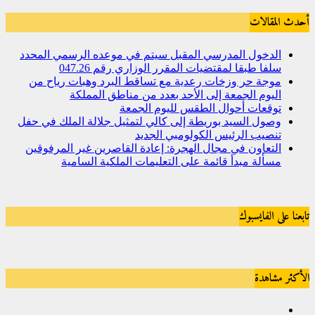
أحدث المقالات
الدخول المدرسي المقبل سیتم في موعده الرسمي المحدد
سلفا طبقا لمقتضیات المقرر الوزاري رقم 047.26
موجة حر وزخات رعدية مع تساقط البرد وهبات رياح من
اليوم الجمعة إلى الأحد بعدد من مناطق المملكة
توقعات أحوال الطقس لليوم الجمعة
وصول السيد بوريطة إلى كالي لتمثيل جلالة الملك في حفل
تنصيب الرئيس الكولومبي الجديد
التعاون في مجال الهجرة: إعادة القاصرين غير المرفوقين
مسألة مبدأ قائمة على التعليمات الملكية السامية
تابعنا على الفايسبوك
الأكثر مشاهدة