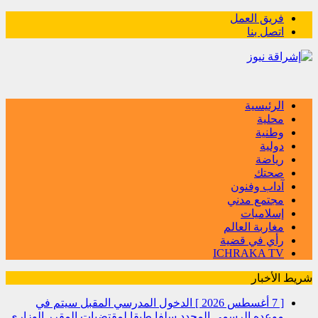
فريق العمل
اتصل بنا
الرئيسية
محلية
وطنية
دولية
رياضة
صحتك
آداب وفنون
مجتمع مدني
إسلاميات
مغاربة العالم
رأي في قضية
ICHRAKA TV
شريط الأخبار
[ 7 أغسطس 2026 ]
الدخول المدرسي المقبل سیتم في
موعده الرسمي المحدد سلفا طبقا لمقتضیات المقرر الوزاري