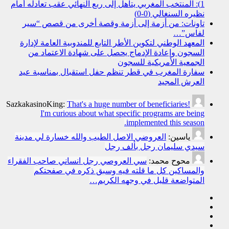
1): المنتخب المغربي يتأهل إلى ربع النهائي عقب تعادله أمام
نظيره السنغالي (0-0)
تاونات: من أزمة إلى أزمة وقصة أخرى من قصص “سير
لفاس”…
المعهد الوطني لتكوين الأطر التابع للمندوبية العامة لإدارة
السجون وإعادة الإدماج يحصل على شهادة الاعتماد من
الجمعية الأمريكية للسجون
سفارة المغرب في قطر تنظم حفل استقبال بمناسبة عيد
العرش المجيد
SazkakasinoKing:
That's a huge number of beneficiaries!
I'm curious about what specific programs are being
implemented this season.
ياسين:
العروضي الاصل الطيب والله خسارة لي مدينة
سيدي سليمان رجل بألف رجل
محوح محمد:
سي العروصي رجل انساني صاحب الفقراء
والمساكين كل ما قلته فيه وسبق ذكره في صفحتكم
المتواضعة قليل في وجهه الكريم…