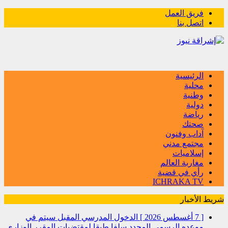
فريق العمل
اتصل بنا
الرئيسية
محلية
وطنية
دولية
رياضة
صحتك
آداب وفنون
مجتمع مدني
إسلاميات
مغاربة العالم
رأي في قضية
ICHRAKA TV
شريط الأخبار
[ 7 أغسطس 2026 ]
الدخول المدرسي المقبل سیتم في
موعده الرسمي المحدد سلفا طبقا لمقتضیات المقرر الوزاري