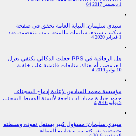
1 ديسمبر 2017
64
سيدي سليمان: النيابة العامة تحقق في صفحة
سكوب سيدي سليمان والمتضررون ينتفضون ضد
1 فبراير 2020
4
المتورطين من رجال الشرطة
هل الرفاقية في PPS جعلت الدكالي يكتفي بعزل
العروصي أم هناك متابعات قانونية على خلفية
10 يوليو 2019
4
اختلالات التسيير بمندوبية سيدي سليمان
مؤسسة محمد السادس لإعادة إدماج السجناء..
جهود جبارة ومبادرات ناجعة لأنسنة الوسط السجني
5 يوليو 2016
4
سيدي سليمان: مسؤول كبير يستغل نفوده وسلطته
وتستفيد شركته من مشاريع القطاع
8 سبتمبر 2018
4