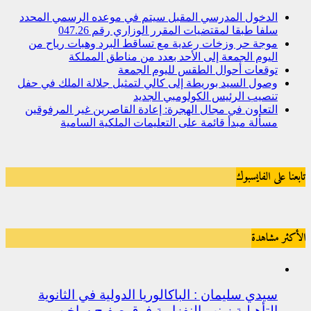
الدخول المدرسي المقبل سیتم في موعده الرسمي المحدد
سلفا طبقا لمقتضیات المقرر الوزاري رقم 047.26
موجة حر وزخات رعدية مع تساقط البرد وهبات رياح من
اليوم الجمعة إلى الأحد بعدد من مناطق المملكة
توقعات أحوال الطقس لليوم الجمعة
وصول السيد بوريطة إلى كالي لتمثيل جلالة الملك في حفل
تنصيب الرئيس الكولومبي الجديد
التعاون في مجال الهجرة: إعادة القاصرين غير المرفوقين
مسألة مبدأ قائمة على التعليمات الملكية السامية
تابعنا على الفايسبوك
الأكثر مشاهدة
سيدي سليمان : الباكالوريا الدولية في الثانوية
التأهيلية زينب النفزاوية فوق صفيح ساخن