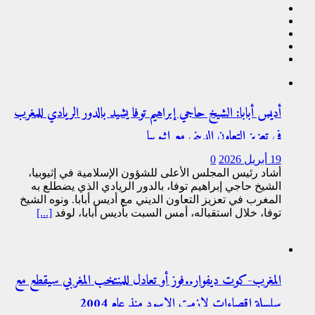
أديس أبابا: الشيخ حاجي إبراهيم توفا يشيد بالدور الريادي للمغرب
في تعزيز التعاون الديني مع إثيوبيا
19 أبريل 2026
0
أشاد رئيس المجلس الأعلى للشؤون الإسلامية في إثيوبيا،
الشيخ حاجي إبراهيم توفا، بالدور الريادي الذي يضطلع به
المغرب في تعزيز التعاون الديني مع أديس أبابا. ونوه الشيخ
توفا، خلال استقباله، أمس السبت بأديس أبابا، لوفد
[...]
المغرب-كوت ديفوار..فوز أو تعادل للمنتخب المغربي سيقطع مع
سلسلة اقصاءات لازمت الاسود منذ عام 2004