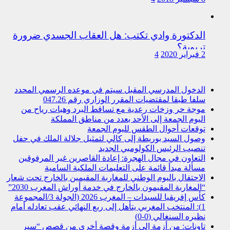
الدكتورة وادي تكتب: هل العقاب الجسدي ضرورة
تربوية؟
2 فبراير 2020
4
الدخول المدرسي المقبل سیتم في موعده الرسمي المحدد
سلفا طبقا لمقتضیات المقرر الوزاري رقم 047.26
موجة حر وزخات رعدية مع تساقط البرد وهبات رياح من
اليوم الجمعة إلى الأحد بعدد من مناطق المملكة
توقعات أحوال الطقس لليوم الجمعة
وصول السيد بوريطة إلى كالي لتمثيل جلالة الملك في حفل
تنصيب الرئيس الكولومبي الجديد
التعاون في مجال الهجرة: إعادة القاصرين غير المرفوقين
مسألة مبدأ قائمة على التعليمات الملكية السامية
الاحتفال باليوم الوطني للمغاربة المقيمين بالخارج تحت شعار
“المغاربة المقيمون بالخارج في خدمة أوراش المغرب 2030”
كأس إفريقيا للسيدات – المغرب 2026 (الجولة 3/المجموعة
1): المنتخب المغربي يتأهل إلى ربع النهائي عقب تعادله أمام
نظيره السنغالي (0-0)
تاونات: من أزمة إلى أزمة وقصة أخرى من قصص “سير