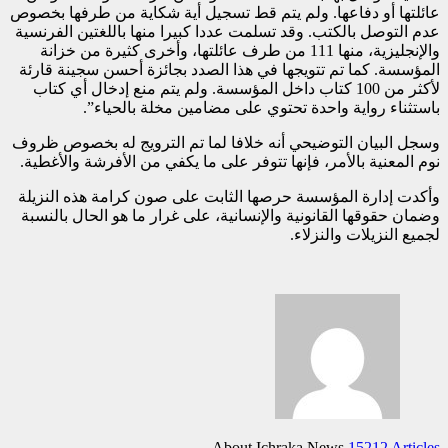
عائلتها أو دفاعها. ولم يتم قط تسجيل أية شكاية من طرفها بخصوص
عدم التوصل بالكتب. وقد تسلمت عددا كبيرا منها باللغتين الفرنسية
والإنجليزية، منها 111 من طرف عائلتها، وأخرى كثيرة من خزانة
المؤسسة. كما تم تتويجها في هذا الصدد بجائزة أحسن سجينة قارئة
لأكثر من 100 كتاب داخل المؤسسة. ولم يتم منع إدخال أي كتاب
باستثناء رواية واحدة تحتوي على مضامين مخلة بالحياء”.
وسجل البيان التوضيحي أنه خلافا لما تم الترويج له بخصوص ظروف
نوم المعنية بالأمر، فإنها تتوفر على ما يكفي من الأفرشة والأغطية.
وأكدت إدارة المؤسسة حرصها الثابت على صون كرامة هذه النزيلة
وضمان حقوقها القانونية والإنسانية، على غرار ما هو الحال بالنسبة
لجميع النزيلات والنزلاء.
About Ichraka News
15212 Articles