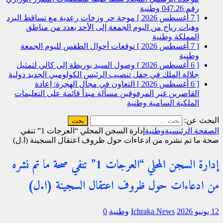
رقم 047.26
وطنية
[ 7 أغسطس 2026 ]
موجة حر وزخات رعدية مع تساقط البرد
وهبات رياح من اليوم الجمعة إلى الأحد بعدد من مناطق
المملكة
وطنية
[ 7 أغسطس 2026 ]
توقعات أحوال الطقس لليوم الجمعة
وطنية
[ 6 أغسطس 2026 ]
وصول السيد بوريطة إلى كالي لتمثيل
جلالة الملك في حفل تنصيب الرئيس الكولومبي الجديد
دولية
[ 6 أغسطس 2026 ]
التعاون في مجال الهجرة: إعادة
القاصرين غير المرفوقين مسألة مبدأ قائمة على التعليمات
الملكية السامية
وطنية
البحث عن:
الصفحة الرئيسية
وطنية
إدارة السجن المحلي “العرجات 1” تنفي
صحة ما تم نشره من ادعاءات حول ظروف اعتقال السجينة (ا.ل)
إدارة السجن المحلي “العرجات 1” تنفي صحة ما تم نشره
من ادعاءات حول ظروف اعتقال السجينة (ا.ل)
12 يونيو 2026
Ichraka News
وطنية
0