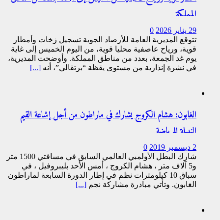
المملكة
29 يناير 2026
0
تتوقع المديرية العامة للأرصاد الجوية تسجيل زخات وأمطار
قوية، ورياح عاصفية محليا قوية، من اليوم الخميس إلى غاية
يوم غد الجمعة، بعدد من مناطق المملكة. وأوضحت المديرية،
في نشرة إنذارية من مستوى يقظة “برتقالي”، أنه
[...]
الغابون: هشام الكروج يشارك في ماراطون من أجل إشاعة القيم
النبيلة للرياضة
2 ديسمبر 2019
0
شارك البطل الأولمبي العالمي السابق في مسافتي 1500 متر
و5 آلاف متر ، هشام الكروج ، أمس الأحد بليبروفيل ، في
سباق 10 كيلومترات نظم في إطار الدورة السابعة لماراطون
الغابون. وتأتي مبادرة مشاركة نجم
[...]