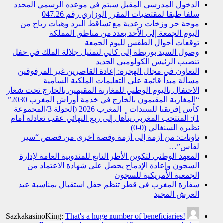
الدخول المدرسي المقبل سیتم في موعده الرسمي المحدد
سلفا طبقا لمقتضیات المقرر الوزاري رقم 047.26
موجة حر وزخات رعدية مع تساقط البرد وهبات رياح من
اليوم الجمعة إلى الأحد بعدد من مناطق المملكة
توقعات أحوال الطقس لليوم الجمعة
وصول السيد بوريطة إلى كالي لتمثيل جلالة الملك في حفل
تنصيب الرئيس الكولومبي الجديد
التعاون في مجال الهجرة: إعادة القاصرين غير المرفوقين
مسألة مبدأ قائمة على التعليمات الملكية السامية
الاحتفال باليوم الوطني للمغاربة المقيمين بالخارج تحت شعار
“المغاربة المقيمون بالخارج في خدمة أوراش المغرب 2030”
كأس إفريقيا للسيدات – المغرب 2026 (الجولة 3/المجموعة
1): المنتخب المغربي يتأهل إلى ربع النهائي عقب تعادله أمام
نظيره السنغالي (0-0)
تاونات: من أزمة إلى أزمة وقصة أخرى من قصص “سير
لفاس”…
المعهد الوطني لتكوين الأطر التابع للمندوبية العامة لإدارة
السجون وإعادة الإدماج يحصل على شهادة الاعتماد من
الجمعية الأمريكية للسجون
سفارة المغرب في قطر تنظم حفل استقبال بمناسبة عيد
العرش المجيد
SazkakasinoKing:
That's a huge number of beneficiaries!