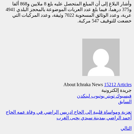
وأشار البلاغ إلى أن المبلغ المتحصل عليه بلغ 8 ملايين و868 ألفا
و375 درهما، فيما بلغ عدد العربات الموضوعة بالمحجز البلدي 4941
عربة، وعدد الوثائق المسحوبة 7022 وثيقة، وعدد المركبات التي
خضعت للتوقيف 547 مركبة.
About Ichraka News
15212 Articles
جريدة إلكترونية
فيسبوك
تويتر
يوتيوب
لينكدن
السابق
تعزية ومواساة قلبية إلى الحاج ادريس الراضي في وفاة عمه الحاج
أحمد الراضي بمدينة سيدي يحيى الغرب
التالي