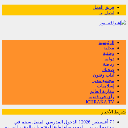
فريق العمل
اتصل بنا
الرئيسية
محلية
وطنية
دولية
رياضة
صحتك
آداب وفنون
مجتمع مدني
إسلاميات
مغاربة العالم
رأي في قضية
ICHRAKA TV
شريط الأخبار
[ 7 أغسطس 2026 ]
الدخول المدرسي المقبل سیتم في
موعده الرسمي المحدد سلفا طبقا لمقتضیات المقرر الوزاري