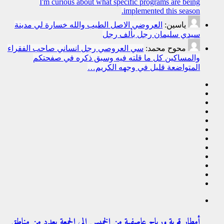
I'm curious about what specific programs are being
implemented this season.
ياسين:
العروضي الاصل الطيب والله خسارة لي مدينة
سيدي سليمان رجل بألف رجل
محوح محمد:
سي العروصي رجل انساني صاحب الفقراء
والمساكين كل ما قلته فيه وسبق ذكره في صفحتكم
المتواضعة قليل في وجهه الكريم…
أمطار قوية ورياح عاصفية من الخميس إلى الجمعة بعدد من مناطق