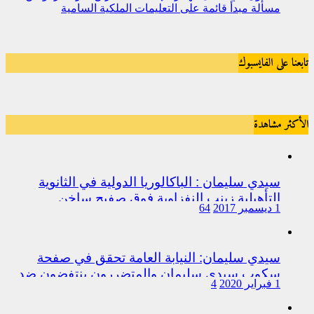
مسألة مبدأ قائمة على التعليمات الملكية السامية
تابعنا على الفايسبوك
الأكثر مشاهدة
سيدي سليمان : الباكالوريا الدولية في الثانوية
التأهيلية زينب النفزاوية فوق صفيح ساخن
1 ديسمبر 2017
64
سيدي سليمان: النيابة العامة تحقق في صفحة
سكوب سيدي سليمان والمتضررون ينتفضون ضد
1 فبراير 2020
4
المتورطين من رجال الشرطة