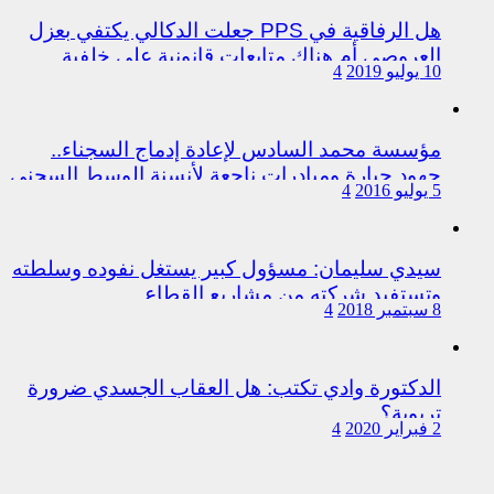
هل الرفاقية في PPS جعلت الدكالي يكتفي بعزل
العروصي أم هناك متابعات قانونية على خلفية
10 يوليو 2019
4
اختلالات التسيير بمندوبية سيدي سليمان
مؤسسة محمد السادس لإعادة إدماج السجناء..
جهود جبارة ومبادرات ناجعة لأنسنة الوسط السجني
5 يوليو 2016
4
سيدي سليمان: مسؤول كبير يستغل نفوده وسلطته
وتستفيد شركته من مشاريع القطاع
8 سبتمبر 2018
4
الدكتورة وادي تكتب: هل العقاب الجسدي ضرورة
تربوية؟
2 فبراير 2020
4