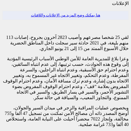
الإعلانات
هنا يمكنك وضع المزيد من الإعلانات واللافتات
لقي 25 شخصا مصرعهم وأصيب 2823 آخرون بجروح، إصابات 113
منهم بليغة، في 2021 حادثة سير سجلت داخل المناطق الحضرية
خلال الأسبوع الممتد من 15 إلى 21 يونيو الجاري.
وعزا بلاغ للمديرية العامة للأمن الوطني الأسباب الرئيسية المؤدية
إلى وقوع هذه الحوادث، حسب ترتيبها، إلى عدم انتباه السائقين،
وعدم احترام حق الأسبقية، وعدم انتباه الراجلين، والسرعة
المفرطة، وعدم التحكم، وتغيير الاتجاه غير المسموح به، وتغيير
الاتجاه بدون إشارة، وعدم ترك مسافة الأمان، وعدم احترام الوقوف
المفروض بعلامة “قف”، وعدم احترام الوقوف المفروض بضوء
التشوير الأحمر، والسير في يسار الطريق، والسير في الاتجاه
الممنوع، والتجاوز المعيب، والسياقة في حالة سكر.
وبخصوص عمليات المراقبة والزجر في ميدان السير والجولان،
أوضح المصدر ذاته أن مصالح الأمن تمكنت من تسجيل 47 ألفا و755
مخالفة، وإنجاز 7022 محضرا أحيلت على النيابة العامة، واستخلاص
40 ألفا و733 غرامة صلحية.