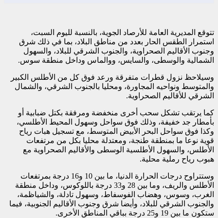
تتوقع المديرية العامة للأرصاد الجوية، بالنسبة لليوم السبت،
استمرار الطقس الحار بعدد من مناطق البلاد، بما في ذلك شرق
وجنوب الأقاليم الصحراوية، والجنوب الشرقي للبلاد، والسهول
الشمالية والوسطى، والسايس، ووالماس وداخل منطقة سوس.
وسيلاحظ نزول قطرات متفرقة ورعد فوق كل من الأطلس الكبير
والمتوسط ونواحيه المجاورة، ومحليا بالجنوب الشرقي، والشمال
الشرقي للأقاليم الصحراوية.
كما يرتقب تشكل سحب أخرى منخفضة ومرفقة بكتل ضبابية أو
بأمطار جد خفيفة، وذلك فوق سواحل وسهول المحيط الأطلسي،
وكذا فوق سواحل البحر الأبيض المتوسط، مع تسجيل هبات رياح
قوية نوعا ما بمنطقة طنجة، ومعتدلة محليا بكل من مرتفعات
الأطلس، والسهول الأطلسية الوسطى والأقاليم الصحراوية مع
هبوب رياح رملية محلية.
وستتراوح درجات الحرارة الدنيا، ما بين 10 و16 درجة بمرتفعات
الأطلس والريف، وما بين 28 و33 درجة باللوكوس، وداخل منطقة
الغرب، وسوس، وهضاب الفوسفاط، وسهول تادلة، والشياظمة،
والجنوب الشرقي للبلاد، وأيضا شرق وجنوب الأقاليم الجنوبية، فيما
ستكون ما بين 19 و25 درجة بباقي المناطق الأخرى.