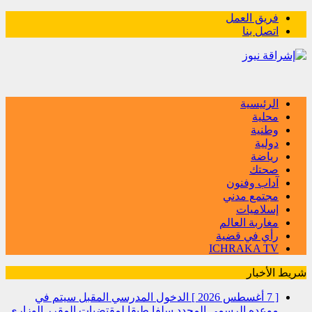
فريق العمل
اتصل بنا
الرئيسية
محلية
وطنية
دولية
رياضة
صحتك
آداب وفنون
مجتمع مدني
إسلاميات
مغاربة العالم
رأي في قضية
ICHRAKA TV
شريط الأخبار
[ 7 أغسطس 2026 ]
الدخول المدرسي المقبل سیتم في
موعده الرسمي المحدد سلفا طبقا لمقتضیات المقرر الوزاري