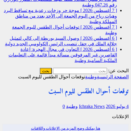
رقم 047.26
وطنية
[ 7 أغسطس 2026 ]
موجة حر وزخات رعدية مع تساقط البرد
وهبات رياح من اليوم الجمعة إلى الأحد بعدد من مناطق
المملكة
وطنية
[ 7 أغسطس 2026 ]
توقعات أحوال الطقس لليوم الجمعة
وطنية
[ 6 أغسطس 2026 ]
وصول السيد بوريطة إلى كالي لتمثيل
جلالة الملك في حفل تنصيب الرئيس الكولومبي الجديد
دولية
[ 6 أغسطس 2026 ]
التعاون في مجال الهجرة: إعادة
القاصرين غير المرفوقين مسألة مبدأ قائمة على التعليمات
الملكية السامية
وطنية
البحث عن:
الصفحة الرئيسية
وطنية
توقعات أحوال الطقس لليوم السبت
توقعات أحوال الطقس لليوم السبت
4 يوليو 2026
Ichraka News
وطنية
0
الإعلانات
هنا يمكنك وضع المزيد من الإعلانات واللافتات