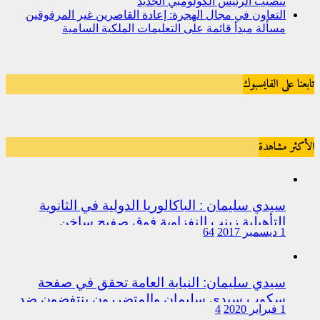
تنصيب الرئيس الكولومبي الجديد
التعاون في مجال الهجرة: إعادة القاصرين غير المرفوقين
مسألة مبدأ قائمة على التعليمات الملكية السامية
تابعنا على الفايسبوك
الأكثر مشاهدة
سيدي سليمان : الباكالوريا الدولية في الثانوية
التأهيلية زينب النفزاوية فوق صفيح ساخن
1 ديسمبر 2017
64
سيدي سليمان: النيابة العامة تحقق في صفحة
سكوب سيدي سليمان والمتضررون ينتفضون ضد
1 فبراير 2020
4
المتورطين من رجال الشرطة