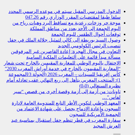
الدخول المدرسي المقبل سیتم في موعده الرسمي المحدد
سلفا طبقا لمقتضیات المقرر الوزاري رقم 047.26
موجة حر وزخات رعدية مع تساقط البرد وهبات رياح من
اليوم الجمعة إلى الأحد بعدد من مناطق المملكة
توقعات أحوال الطقس لليوم الجمعة
وصول السيد بوريطة إلى كالي لتمثيل جلالة الملك في حفل
تنصيب الرئيس الكولومبي الجديد
التعاون في مجال الهجرة: إعادة القاصرين غير المرفوقين
مسألة مبدأ قائمة على التعليمات الملكية السامية
الاحتفال باليوم الوطني للمغاربة المقيمين بالخارج تحت شعار
“المغاربة المقيمون بالخارج في خدمة أوراش المغرب 2030”
كأس إفريقيا للسيدات – المغرب 2026 (الجولة 3/المجموعة
1): المنتخب المغربي يتأهل إلى ربع النهائي عقب تعادله أمام
نظيره السنغالي (0-0)
تاونات: من أزمة إلى أزمة وقصة أخرى من قصص “سير
لفاس”…
المعهد الوطني لتكوين الأطر التابع للمندوبية العامة لإدارة
السجون وإعادة الإدماج يحصل على شهادة الاعتماد من
الجمعية الأمريكية للسجون
سفارة المغرب في قطر تنظم حفل استقبال بمناسبة عيد
العرش المجيد