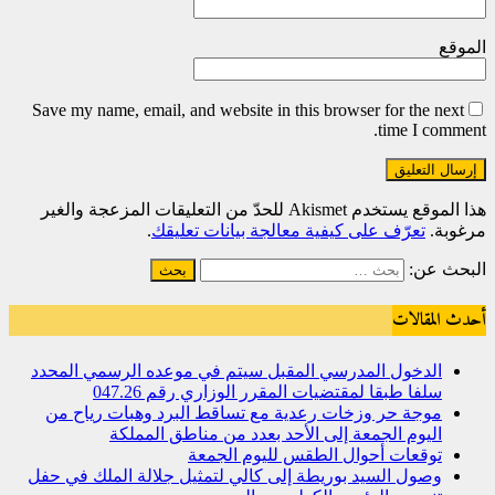
الموقع
Save my name, email, and website in this browser for the next
time I comment.
هذا الموقع يستخدم Akismet للحدّ من التعليقات المزعجة والغير
مرغوبة.
تعرّف على كيفية معالجة بيانات تعليقك
.
البحث عن:
أحدث المقالات
الدخول المدرسي المقبل سیتم في موعده الرسمي المحدد
سلفا طبقا لمقتضیات المقرر الوزاري رقم 047.26
موجة حر وزخات رعدية مع تساقط البرد وهبات رياح من
اليوم الجمعة إلى الأحد بعدد من مناطق المملكة
توقعات أحوال الطقس لليوم الجمعة
وصول السيد بوريطة إلى كالي لتمثيل جلالة الملك في حفل