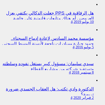
هل الرفاقية في PPS جعلت الدكالي يكتفي بعزل
العروصي أم هناك متابعات قانونية على خلفية
10 يوليو 2019
4
اختلالات التسيير بمندوبية سيدي سليمان
مؤسسة محمد السادس لإعادة إدماج السجناء..
جهود جبارة ومبادرات ناجعة لأنسنة الوسط السجني
5 يوليو 2016
4
سيدي سليمان: مسؤول كبير يستغل نفوده وسلطته
وتستفيد شركته من مشاريع القطاع
8 سبتمبر 2018
4
الدكتورة وادي تكتب: هل العقاب الجسدي ضرورة
تربوية؟
2 فبراير 2020
4