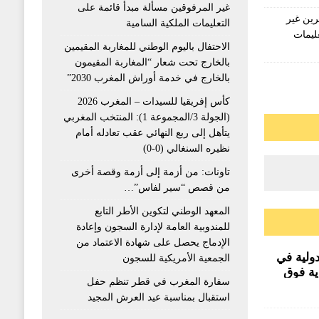
غير المرفوقين مسألة مبدأ قائمة على
رين غير
التعليمات الملكية السامية
ليمات
الاحتفال باليوم الوطني للمغاربة المقيمين
بالخارج تحت شعار “المغاربة المقيمون
بالخارج في خدمة أوراش المغرب 2030”
كأس إفريقيا للسيدات – المغرب 2026
(الجولة 3/المجموعة 1): المنتخب المغربي
يتأهل إلى ربع النهائي عقب تعادله أمام
نظيره السنغالي (0-0)
تاونات: من أزمة إلى أزمة وقصة أخرى
من قصص “سير لفاس”…
المعهد الوطني لتكوين الأطر التابع
للمندوبية العامة لإدارة السجون وإعادة
الإدماج يحصل على شهادة الاعتماد من
دولية في
الجمعية الأمريكية للسجون
وية فوق
سفارة المغرب في قطر تنظم حفل
استقبال بمناسبة عيد العرش المجيد