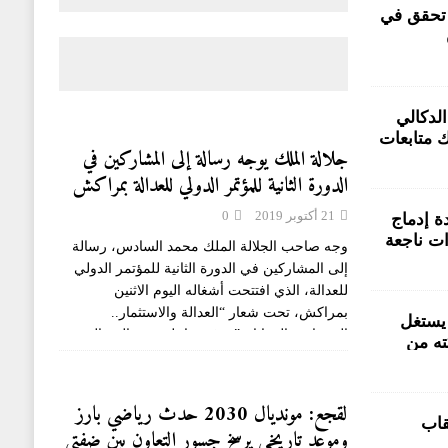
 تحقق في
متورطين
PP جعلت الدكالي
 متابعات
جلالة الملك يوجه رسالة إلى المشاركين في
لتسيير
الدورة الثانية للمؤتمر الدولي للعدالة بمراكش
21 أكتوبر 2019
0
 إدماج
ات ناجعة
وجه صاحب الجلالة الملك محمد السادس، رسالة
إلى المشاركين في الدورة الثانية للمؤتمر الدولي
للعدالة، الذي افتتحت أشغاله اليوم الاثنين
بمراكش، تحت شعار “العدالة والاستثمار..
يستغل
التحديات والرهانات”. وفي ما يلي نص الرسالة
ته من
الملكية السامية التي
[...]
لقجع: مونديال 2030 حدث رياضي بارز
قاب
وموعد تاريخي يرسخ جسور التعاون بين ضفتي