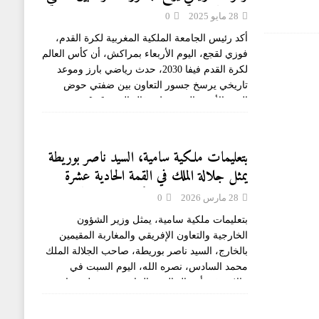
المتوسط
28 مايو 2025
0
أكد رئيس الجامعة الملكية المغربية لكرة القدم،
فوزي لقجع، اليوم الأربعاء بمراكش، أن كأس العالم
لكرة القدم فيفا 2030، حدث رياضي بارز وموعد
تاريخي يرسخ جسور التعاون بين ضفتي حوض
البحر الأبيض المتوسط. وقال السيد
[...]
بتعليمات ملكية سامية، السيد ناصر بوريطة
يمثل جلالة الملك في القمة الحادية عشرة
لمنظمة دول إفريقيا والكاريبي والمحيط الهادئ
28 مارس 2026
0
بمالابو
بتعليمات ملكية سامية، يمثل وزير الشؤون
الخارجية والتعاون الإفريقي والمغاربة المقيمين
بالخارج، السيد ناصر بوريطة، صاحب الجلالة الملك
محمد السادس، نصره الله، اليوم السبت في
مالابو، في أشغال القمة الحادية عشرة لرؤساء
دول وحكومات منظمة دول
[...]