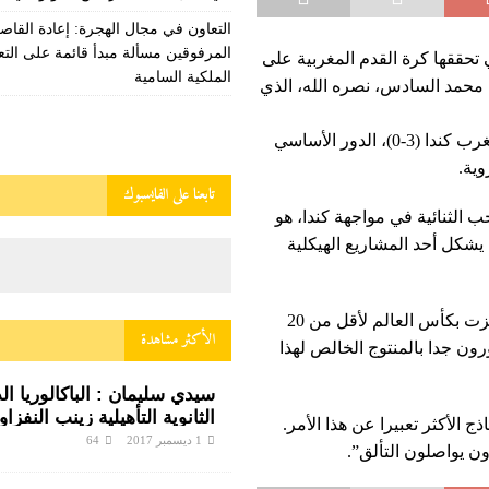
التعاون في مجال الهجرة: إعادة القاص
المرفوقين مسألة مبدأ قائمة على التع
 تحققها كرة القدم المغربية على
الملكية السامية
 محمد السادس، نصره الله، الذي
وأبرز السيد وهبي في المؤتمر الصحفي الذي أعقب مباراة المغرب كندا (3-0)، الدور الأساسي
ية.
تابعنا على الفايسبوك
 الثنائية في مواجهة كندا، هو
يشكل أحد المشاريع الهيكلية
وقال وهبي “أنا في موقع مناسب للتحدث عن هذا الأمر. لقد فزت بكأس العالم لأقل من 20
الأكثر مشاهدة
رون جدا بالمنتوج الخالص لهذا
سيدي سليمان : الباكالوريا ال
الثانوية التأهيلية زينب النفزا
 الأكثر تعبيرا عن هذا الأمر.
صفيح ساخن
1 ديسمبر 2017
64
ن يواصلون التألق”.