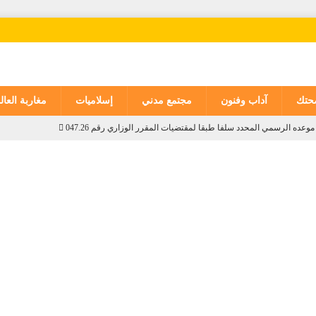
تك
آداب وفنون
مجتمع مدني
إسلاميات
مغاربة العال
ده الرسمي المحدد سلفا طبقا لمقتضیات المقرر الوزاري رقم 047.26
رد وهبات رياح من اليوم الجمعة إلى الأحد بعدد من مناطق المملكة
وطنية
ة
وطنية
ل جلالة الملك في حفل تنصيب الرئيس الكولومبي الجديد
دولية
اصرين غير المرفوقين مسألة مبدأ قائمة على التعليمات الملكية السامية
وطنية