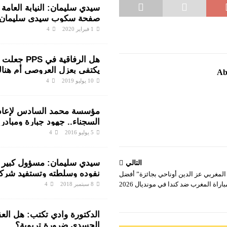
سيدي سليمان: النيابة العامة
صفحة سكوب سيدي سليمان
والمتضررون ينتفضون ضد ال
1 فبراير 2020
4
من رجال الشرطة
هل الرفاقية في S
يكتفي بعزل العروصي أم هناك
Ab
قانونية على خلفية اختلالات ا
10 يوليو 2019
4
بمندوبية سيدي سليمان
مؤسسة محمد السادس لإعادة
السجناء.. جهود جبارة ومبادر
لأنسنة الوسط السجني
5 يوليو 2016
4
سيدي سليمان: مسؤول كبير 
التالي
نفوده وسلطته وتستفيد شرك
 المغربي عز الدين أوناحي بجائزة” أفضل
مشاريع القطاع
راة المغرب ضد كندا في مونديال 2026
8 سبتمبر 2018
4
الدكتورة وادي تكتب: هل الع
الجسدي ضرورة تربوية؟