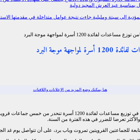
 بمناسبة عيد العرش المجيد
دولية
 المؤدية إلى سبتة ومليلية جاءت نتيجة عوامل متداخلة في مقدمتها ال
ئدة 1200 أسرة لمواجهة موجة البرد
جهة موجة البرد
هنا يمكنك وضع المزيد من الإعلانات واللافتات
شفشاون – شرعت مؤسسة محمد الخامس للتضامن، اليوم الخميس، في توزيع
الأكثر تعرضا للضرر في هذه الفترة من السنة.
بعة للجماعتين القرويتين تمروت وباب برد، على أن تتواصل يوم غد الج