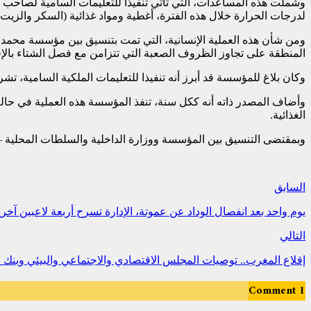
وشملت هذه المساعدات، التي تأتي تنفيذا للتعليمات السامية لصاحب 
لدرجات الحرارة خلال هذه الفترة، أغطية ومواد غذائية (السكر والزيت
ومن شأن هذه العملية الإنسانية، التي تمت بتنسيق بين مؤسسة محمد 
المنطقة على تجاوز الظروف الصعبة التي تتزامن مع فصل الشتاء بالإق
وكان بلاغ للمؤسسة قد أبرز أنه تنفيذا للتعليمات الملكية السامية، تش
وأضاف المصدر ذاته أنه ككل سنة، تنفذ المؤسسة هذه العملية في حالة 
الغذائية.
وبمقتضى التنسيق بين المؤسسة ووزارة الداخلية والسلطات المحلية – يش
السابق
يوم واحد بعد انفصال الوداد عن عموتة، الإدارة تسرح أربعة لاعبين آخر
التالي
إقلاع المغرب.. توصيات المجلس الاقتصادي والاجتماعي والبيئي وبنك 
1 Comment