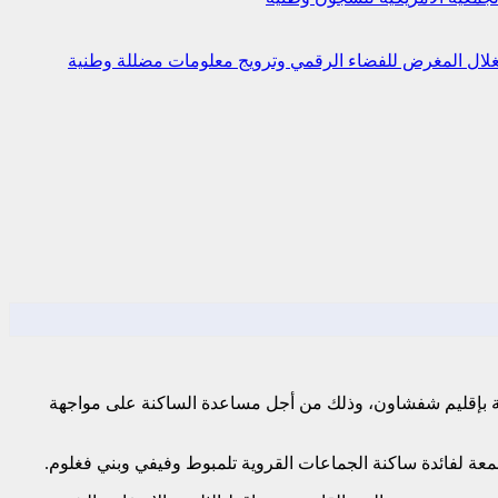
استغلال المغرض للفضاء الرقمي وترويج معلومات مضللة
وطنية
 مساعدات لفائدة 1200 أسرة تنحدر من خمس جماعات قروية بإقليم شفشاون، وذلك من أجل مساعدة الساكنة على مواجهة
معة لفائدة ساكنة الجماعات القروية تلمبوط وفيفي وبني فغلوم.