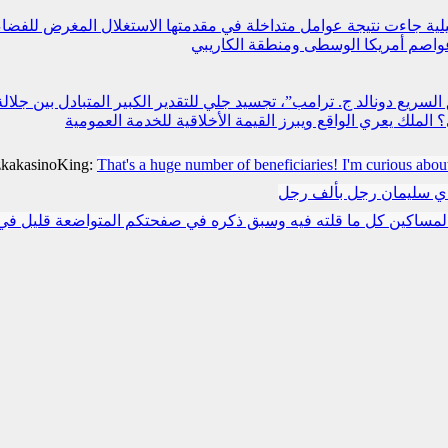
مليلية جاءت نتيجة عوامل متداخلة في مقدمتها الاستغلال المغرض للفض
عواصم أمريكا الوسطى ومنطقة الكاريبي
سريع دونالد ج. ترامب”، تجسيد جلي للتقدير الكبير المتبادل بين جلالة
لملك يعري الواقع ويبرز القيمة الأخلاقية للخدمة العمومية
zkakasinoKing:
That's a huge number of beneficiaries! I'm curious abou
دي سليمان رجل بألف رجل
مساكين كل ما قلته فيه وسبق ذكره في صفحتكم المتواضعة قليل في