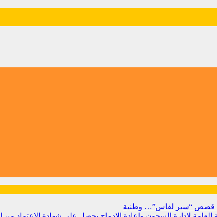
 من قصص “سير لفاس”…
وطنية
بية العامة لإدارة السجون وإعادة الإدماج يحصل على شهادة الاعتماد من 