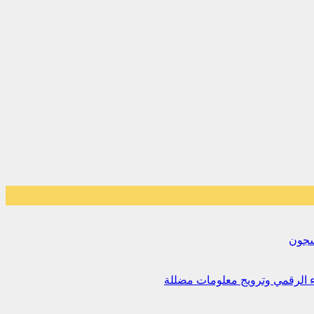
لسجون
اء الرقمي وترويج معلومات مضللة