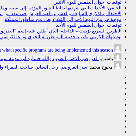
توقعات أحوال الطقس لليوم الاثنين
الخلفي: الأحداث التي شهدتها نقاط العبور المؤدية إلى سبتة و
الاحتفال بالذكرى السابعة والعشرين لعيد العرش في عدد من 
موجة حر من اليوم الأحد إلى الثلاثاء بعدد من مناطق المملكة
توقعات أحوال الطقس لليوم الأحد
الطريق السريع تزنيت – الداخلة، الذي أطلق عليه إسم “الطريق ال
بوسلهام الكريني يكتب: خدمة المواطن أم الجري وراء الكراسي؟ ا
t what specific programs are being implemented this season.
ياسين:
العروضي الاصل الطيب والله خسارة لي مدينة سي
محوح محمد:
سي العروصي رجل انساني صاحب الفقراء وال