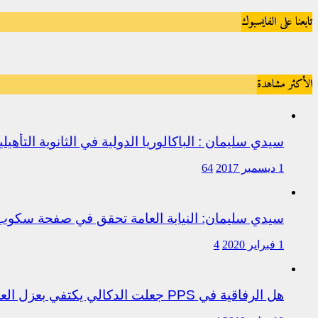
تابعنا على الفايسبوك
الأكثر مشاهدة
سيدي سليمان : الباكالوريا الدولية في الثانوية التأه
1 ديسمبر 2017
64
سيدي سليمان: النيابة العامة تحقق في صفحة سكو
1 فبراير 2020
4
هل الرفاقية في PPS جعلت الدكالي يكتفي بعزل العروصي أم هناك متابعات قانونية على خلفية اختلالات التسيير بمندوبية سيدي سليمان