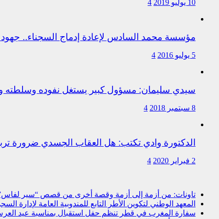
10 يوليو 2019
4
مؤسسة محمد السادس لإعادة إدماج السجناء.. جهود 
5 يوليو 2016
4
سيدي سليمان: مسؤول كبير يستغل نفوده وسلطته وت
8 سبتمبر 2018
4
الدكتورة وادي تكتب: هل العقاب الجسدي ضرورة ترب
2 فبراير 2020
4
تاونات: من أزمة إلى أزمة وقصة أخرى من قصص “سير لفاس
المعهد الوطني لتكوين الأطر التابع للمندوبية العامة لإدارة ال
سفارة المغرب في قطر تنظم حفل استقبال بمناسبة عيد العرش