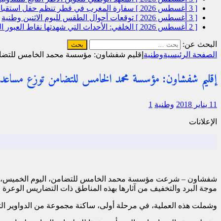
[ 3 أغسطس 2026 ]
سفارة المغرب في قطر تنظم حفل استقبال
[ 3 أغسطس 2026 ]
توقعات أحوال الطقس لليوم الاثنين
وطنية
[ 2 أغسطس 2026 ]
الخلفي: الأحداث التي شهدتها نقاط العبور
البحث عن:
الصفحة الرئيسية
وطنية
إقليم شفشاون: مؤسسة محمد الخامس للتضامن توزع مساعدات لفا
إقليم شفشاون: مؤسسة محمد الخامس للتضامن توزع مساعدات لفائدة 1200 أسرة لموا
11 يناير 2018
وطنية
1
الإعلانات
موجة البرد والتخفيف من آثارها بهذه المناطق ذات التضاريس الوعرة و
وشملت هذه العملية، في مرحلة أولى، ساكنة مجموعة من الدواوير التا