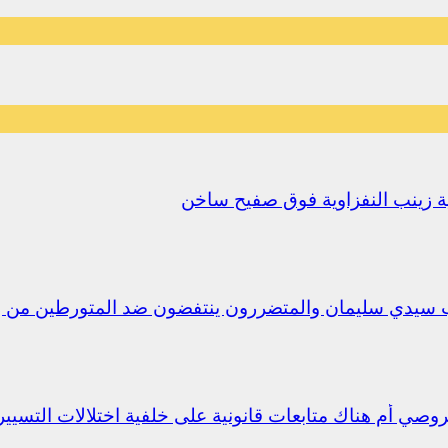
يلية زينب النفزاوية فوق صفيح ساخن
ب سيدي سليمان والمتضررون ينتفضون ضد المتورطين من 