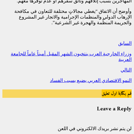
المهاجرين بسبب إتلافهم وثائق سفرهم أو عدم توفّرها معهم.
وأوضح أن الاتفاق “يغطي مجالاتٍ مختلفة للتعاون في مكافحة
الإرهاب الدولي والمنظمات الإجرامية والاتجار غير المشروع
والجريمة المنظّمة والهجرة غير الشرعية”.
السابق
وزراء الخارجية العرب ينتخبون الشهر المقبل أميناً عاماً للجامعة
العربية
التالي
النمو الاقتصادي العربي يضيع بسبب الفساد
قم بكتابة اول تعليق
Leave a Reply
لن يتم نشر بريدك الالكتروني في اللعن