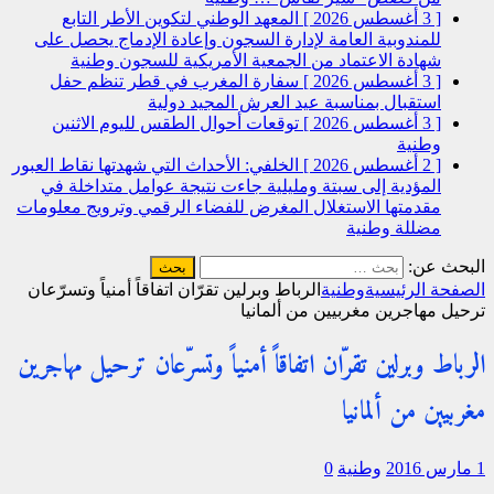
[ 3 أغسطس 2026 ]
المعهد الوطني لتكوين الأطر التابع
للمندوبية العامة لإدارة السجون وإعادة الإدماج يحصل على
شهادة الاعتماد من الجمعية الأمريكية للسجون
وطنية
[ 3 أغسطس 2026 ]
سفارة المغرب في قطر تنظم حفل
استقبال بمناسبة عيد العرش المجيد
دولية
[ 3 أغسطس 2026 ]
توقعات أحوال الطقس لليوم الاثنين
وطنية
[ 2 أغسطس 2026 ]
الخلفي: الأحداث التي شهدتها نقاط العبور
المؤدية إلى سبتة ومليلية جاءت نتيجة عوامل متداخلة في
مقدمتها الاستغلال المغرض للفضاء الرقمي وترويج معلومات
مضللة
وطنية
البحث عن:
الصفحة الرئيسية
وطنية
الرباط وبرلين تقرّان اتفاقاً أمنياً وتسرّعان
ترحيل مهاجرين مغربيين من ألمانيا
الرباط وبرلين تقرّان اتفاقاً أمنياً وتسرّعان ترحيل مهاجرين
مغربيين من ألمانيا
1 مارس 2016
وطنية
0