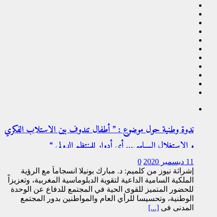
ندوة وطنية حول موضوع : ” أطفال تندوف بين الاستلاب الفكري
و الاستغلال السياسي… أي أدوار للمنتظم الدولي “
11 ديسمبر 2020
0
إشراثة نيوز من كلميم: د. مبارك بونيلا انسجاماً مع الرؤية
الملكية السامية الداعية لتقوية الدبلوماسية المغربية، وتعزيزاً
للحضور المتميز للقوى الحية في المجتمع للدفاع عن الوحدة
الوطنية، وتحسيسا للرأي العام والمواطنين بدور المجتمع
المدني في
[...]