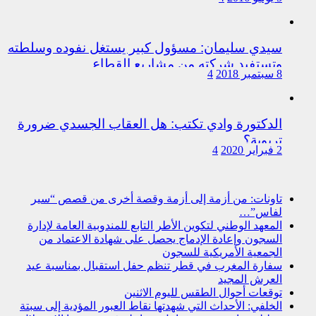
سيدي سليمان: مسؤول كبير يستغل نفوده وسلطته
وتستفيد شركته من مشاريع القطاع
8 سبتمبر 2018
4
الدكتورة وادي تكتب: هل العقاب الجسدي ضرورة
تربوية؟
2 فبراير 2020
4
تاونات: من أزمة إلى أزمة وقصة أخرى من قصص “سير
لفاس”…
المعهد الوطني لتكوين الأطر التابع للمندوبية العامة لإدارة
السجون وإعادة الإدماج يحصل على شهادة الاعتماد من
الجمعية الأمريكية للسجون
سفارة المغرب في قطر تنظم حفل استقبال بمناسبة عيد
العرش المجيد
توقعات أحوال الطقس لليوم الاثنين
الخلفي: الأحداث التي شهدتها نقاط العبور المؤدية إلى سبتة