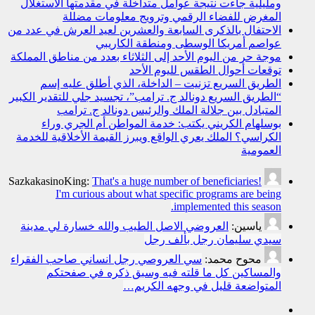
ومليلية جاءت نتيجة عوامل متداخلة في مقدمتها الاستغلال
المغرض للفضاء الرقمي وترويج معلومات مضللة
الاحتفال بالذكرى السابعة والعشرين لعيد العرش في عدد من
عواصم أمريكا الوسطى ومنطقة الكاريبي
موجة حر من اليوم الأحد إلى الثلاثاء بعدد من مناطق المملكة
توقعات أحوال الطقس لليوم الأحد
الطريق السريع تزنيت – الداخلة، الذي أطلق عليه إسم
“الطريق السريع دونالد ج. ترامب”، تجسيد جلي للتقدير الكبير
المتبادل بين جلالة الملك والرئيس دونالد ج. ترامب
بوسلهام الكريني يكتب: خدمة المواطن أم الجري وراء
الكراسي؟ الملك يعري الواقع ويبرز القيمة الأخلاقية للخدمة
العمومية
SazkakasinoKing:
That's a huge number of beneficiaries!
I'm curious about what specific programs are being
implemented this season.
ياسين:
العروضي الاصل الطيب والله خسارة لي مدينة
سيدي سليمان رجل بألف رجل
محوح محمد:
سي العروصي رجل انساني صاحب الفقراء
والمساكين كل ما قلته فيه وسبق ذكره في صفحتكم
المتواضعة قليل في وجهه الكريم…