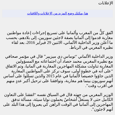
الإعلانات
هنا يمكنك وضع المزيد من الإعلانات واللافتات
اتّفق كلٌّ من المغرب وألمانيا على تسريع إجراءات إعادة مواطنين
مغاربة قدموا إلى ألمانيا بصفة لاجئين سوريين، إلى بلادهم، بحسب
ما أعلن وزير الداخلية الألماني، الاثنين 29 فبراير 2016، بعد لقاء
نظيره المغربي في الرباط.
وزير الداخلية الألماني “توماس دي ميزيير” قال في مؤتمر صحافي
مع نظيره المغربي محمد حصاد أن اجتماعاته مع المسؤولين
المغاربة تناولت مشكلة المهاجرين المغاربة في ألمانيا، وتم الاتفاق
“على أنه في خطوة أولى، سوف نركز على المواطنين المغاربة
الذين جاؤوا خصيصاً لألمانيا في عام 2015 والذين تسللوا على أساس
أنهم سوريون بينما هم مغاربة، وتوافقنا على ترحيل أكبر عددٍ منهم
في أقرب وقت”.
الوزير المغربي من جهته قال في السياق نفسه “اتفقنا على التعاون
الكامل حتى لا يستغلّ أشخاصٌ يحملون نوايا سيئة، مسألة تدفق
المهاجرين إلى ألمانيا في الوقت الراهن كي يعبروا إلى هذا البلد على
أنهم لاجئون”.