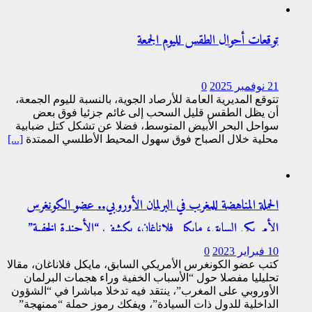
توقعات أحوال الطقس لليوم الجمعة
21 نوفمبر 2025
0
تتوقع المديرية العامة للأرصاد الجوية، بالنسبة لليوم الجمعة،
أن يظل الطقس قليل السحب إلى غائم جزئيا فوق بعض
سواحل البحر الأبيض المتوسط، فضلا عن تشكل كتل ضبابية
محلية خلال الصباح فوق سهول المحيط الأطلسي الممتدة
[...]
الحملة المناهضة للمغرب في البرلمان الأوروبي.. عضو الكونغرس
الأمريكي السابق، مايكل فلاناغان، يكشف “الأجندة الخفية”
10 فبراير 2023
0
كتب عضو الكونغرس الأمريكي السابق، مايكل فلاناغان، مقالا
تحليليا مفصلا حول “الأسباب الخفية وراء هجمات البرلمان
الأوروبي على المغرب”، ينتقد فيه تدخلا مباشرا في “الشؤون
الداخلية للدول ذات السيادة”، ويفكك رموز حملة “ممنهجة”