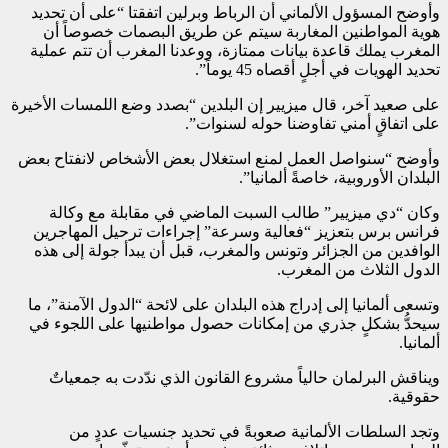
وأوضح المسؤول الألماني أن الرباط وبرلين اتفقتا “على أن تحديد
هوية المواطنين المغاربة سيتم عن طريق البصمات خصوصاً أن
المغرب يملك قاعدة بيانات ممتازة، ووعدنا المغرب أن تتم عملية
تحديد الهويات في أجلٍ أقصاه 45 يوماً”.
على صعيد آخر، قال ميزيير إن البلدين “بصدد وضع اللمسات الأخيرة
على اتفاقٍ أمني تفاوضنا حوله لسنوات”.
وأوضح “سنواصل العمل لمنع استغلال بعض الأشخاص لانفتاح بعض
البلدان الأوروبية، خاصةً ألمانيا”.
وكان “دي ميزيير” طالب السبت الماضي في مقابلة مع وكالة
فرانس برس بتعزيز “فعالية وسرعة” إجراءات ترحيل المهاجرين
الوافدين من الجزائر وتونس والمغرب، قبل أن يبدأ جولة إلى هذه
الدول الثلاث من المغرب.
وتسعى ألمانيا إلى إدراج هذه البلدان على لائحة “الدول الآمنة”، ما
سيحدُّ بشكلٍ جذري من إمكانات حصول مواطنيها على اللجوء في
ألمانيا.
ويناقش البرلمان حالياً مشروع القانون الذي ندّدت به جمعياتٌ
حقوقية.
وتجد السلطات الألمانية صعوبةً في تحديد جنسيات عددٍ من