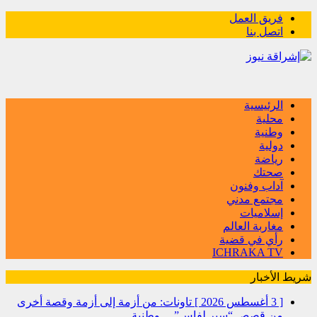
فريق العمل
اتصل بنا
الرئيسية
محلية
وطنية
دولية
رياضة
صحتك
آداب وفنون
مجتمع مدني
إسلاميات
مغاربة العالم
رأي في قضية
ICHRAKA TV
شريط الأخبار
[ 3 أغسطس 2026 ]
تاونات: من أزمة إلى أزمة وقصة أخرى
من قصص “سير لفاس”…
وطنية