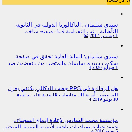
الأكثر مشاهدة
سيدي سليمان : الباكالوريا الدولية في الثانوية
التأهيلية زينب النفزاوية فوق صفيح ساخن
1 ديسمبر 2017
64
سيدي سليمان: النيابة العامة تحقق في صفحة
سكوب سيدي سليمان والمتضررون ينتفضون ضد
1 فبراير 2020
4
المتورطين من رجال الشرطة
هل الرفاقية في PPS جعلت الدكالي يكتفي بعزل
العروصي أم هناك متابعات قانونية على خلفية
10 يوليو 2019
4
اختلالات التسيير بمندوبية سيدي سليمان
مؤسسة محمد السادس لإعادة إدماج السجناء..
جهود جبارة ومبادرات ناجعة لأنسنة الوسط السجني
5 يوليو 2016
4