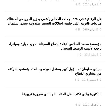
1 فبراير 2020
4
هل الرفاقية في PPS جعلت الدكالي يكتفي بعزل العروصي أم هناك
متابعات قانونية على خلفية اختلالات التسيير بمندوبية سيدي سليمان
10 يوليو 2019
4
مؤسسة محمد السادس لإعادة إدماج السجناء.. جهود جبارة ومبادرات
ناجعة لأنسنة الوسط السجني
5 يوليو 2016
4
سيدي سليمان: مسؤول كبير يستغل نفوده وسلطته وتستفيد شركته
من مشاريع القطاع
8 سبتمبر 2018
4
الدكتورة وادي تكتب: هل العقاب الجسدي ضرورة تربوية؟
2 فبراير 2020
4