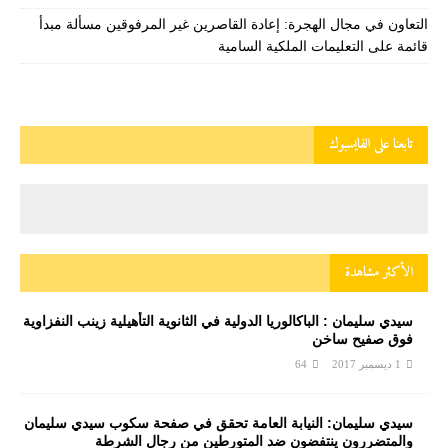
التعاون في مجال الهجرة: إعادة القاصرين غير المرفوقين مسألة مبدأ
قائمة على التعليمات الملكية السامية
تابعنا على الفايسبوك
الأكثر مشاهدة
سيدي سليمان : الباكالوريا الدولية في الثانوية التأهيلية زينب النفزاوية
فوق صفيح ساخن
1 ديسمبر 2017
64
سيدي سليمان: النيابة العامة تحقق في صفحة سكوب سيدي سليمان
والمتضررون ينتفضون ضد المتورطين من رجال الشرطة