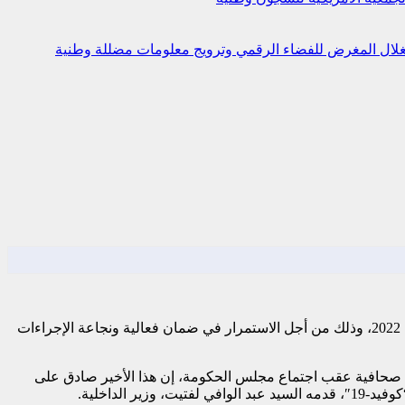
استغلال المغرض للفضاء الرقمي وترويج معلومات مضللة
وطنية
قرر مجلس الحكومة، المنعقد اليوم الخميس، تمديد مدة سريان مفعول حالة الطوارئ الصحية بسائر أرجاء التراب الوطني إلى غاية 31 مارس 2022، وذلك من أجل الاستمرار في ضمان فعالية ونجاعة الإجراءات
ة صحافية عقب اجتماع مجلس الحكومة، إن هذا الأخير صادق على