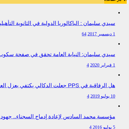
سيدي سليمان : الباكالوريا الدولية في الثانوية التأه
1 ديسمبر 2017
64
سيدي سليمان: النيابة العامة تحقق في صفحة سكو
1 فبراير 2020
4
هل الرفاقية في PPS جعلت الدكالي يكتفي بعزل العروصي أم هناك متابعات قانونية على خلفية اختلالات التسيير بمندوبية سيدي سليمان
10 يوليو 2019
4
مؤسسة محمد السادس لإعادة إدماج السجناء.. جهود 
5 يوليو 2016
4