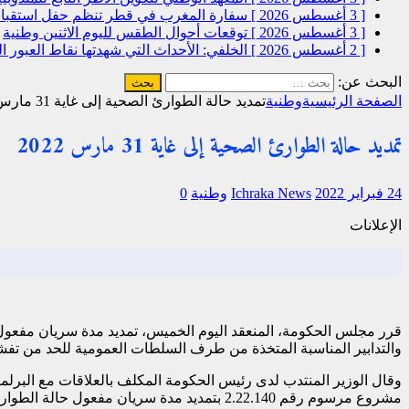
[ 3 أغسطس 2026 ]
سفارة المغرب في قطر تنظم حفل استقبال
[ 3 أغسطس 2026 ]
توقعات أحوال الطقس لليوم الاثنين
وطنية
[ 2 أغسطس 2026 ]
الخلفي: الأحداث التي شهدتها نقاط العبور
البحث عن:
الصفحة الرئيسية
وطنية
تمديد حالة الطوارئ الصحية إلى غاية 31 مارس 2022
تمديد حالة الطوارئ الصحية إلى غاية 31 مارس 2022
24 فبراير 2022
Ichraka News
وطنية
0
الإعلانات
والتدابير المناسبة المتخذة من طرف السلطات العمومية للحد من تفشي 
وقال الوزير المنتدب لدى رئيس الحكومة المكلف بالعلاقات مع البر
مشروع مرسوم رقم 2.22.140 بتمديد مدة سريان مفعول حالة الطوارئ الصحية بسائر أرجاء التراب الوطني لمواجهة تفشي فيروس كورونا “كوفيد-19″، قدمه السيد عبد الوافي لفتيت، وزير الداخلية.