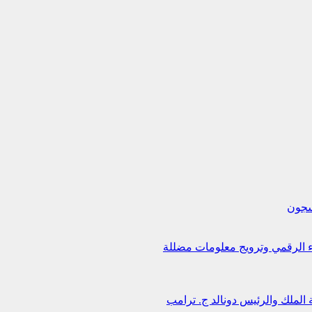
لسجون
اء الرقمي وترويج معلومات مضللة
 الملك والرئيس دونالد ج. ترامب