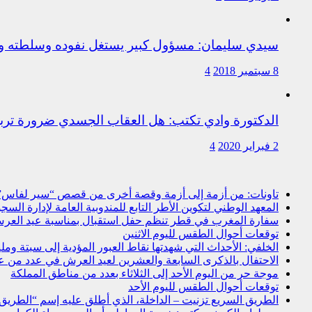
سيدي سليمان: مسؤول كبير يستغل نفوده وسلطته وت
8 سبتمبر 2018
4
الدكتورة وادي تكتب: هل العقاب الجسدي ضرورة ترب
2 فبراير 2020
4
تاونات: من أزمة إلى أزمة وقصة أخرى من قصص “سير لفاس
المعهد الوطني لتكوين الأطر التابع للمندوبية العامة لإدارة ال
سفارة المغرب في قطر تنظم حفل استقبال بمناسبة عيد العرش
توقعات أحوال الطقس لليوم الاثنين
الخلفي: الأحداث التي شهدتها نقاط العبور المؤدية إلى سبتة و
الاحتفال بالذكرى السابعة والعشرين لعيد العرش في عدد من 
موجة حر من اليوم الأحد إلى الثلاثاء بعدد من مناطق المملكة
توقعات أحوال الطقس لليوم الأحد
الطريق السريع تزنيت – الداخلة، الذي أطلق عليه إسم “الطريق ال