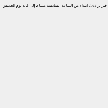
وأوضح الوزير أن مشروع المرسوم يهدف إلى تمديد مدة سريان مفعول حالة الطوارئ الصحية بسائر أرجاء التراب الوطني، من يوم الاثنين 28 فبراير 2022 ابتداء من الساعة السادسة مساء، إلى غاية يوم الخميس