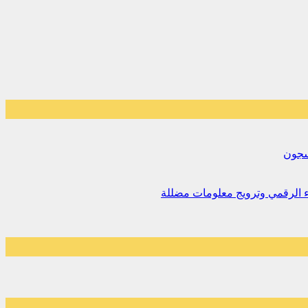
لسجون
اء الرقمي وترويج معلومات مضللة