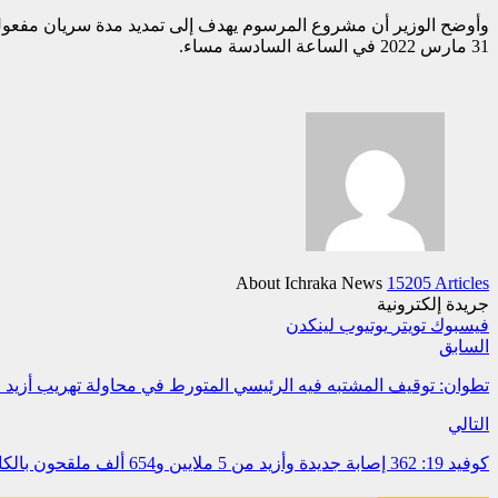
31 مارس 2022 في الساعة السادسة مساء.
About Ichraka News
15205 Articles
جريدة إلكترونية
فيسبوك
تويتر
يوتيوب
لينكدن
السابق
تطوان: توقيف المشتبه فيه الرئيسي المتورط في محاولة تهريب أزيد من 27 ألف قرص مخدر على متن قارب تقليدي 
التالي
كوفيد 19: 362 إصابة جديدة وأزيد من 5 ملايين و654 ألف ملقحون بالكامل