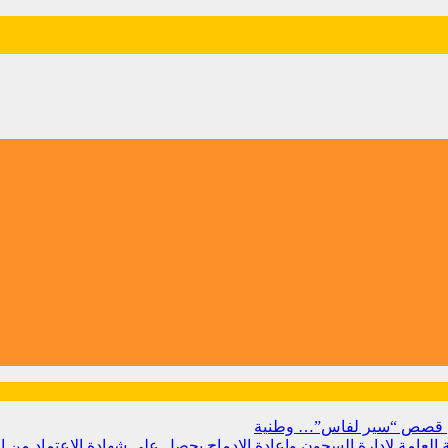
 من قصص “سير لفاس”…
وطنية
بية العامة لإدارة السجون وإعادة الإدماج يحصل على شهادة الاعتماد من 