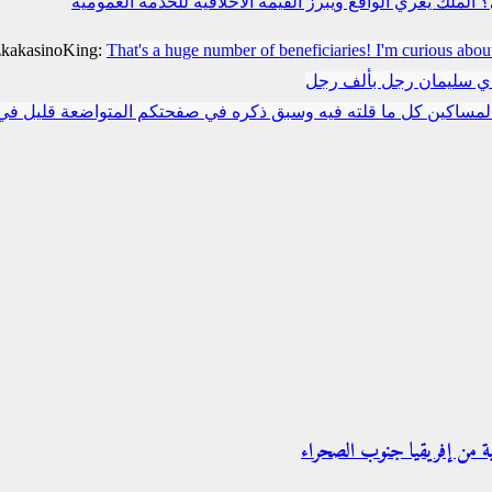
لملك يعري الواقع ويبرز القيمة الأخلاقية للخدمة العمومية
zkakasinoKing:
That's a huge number of beneficiaries! I'm curious abou
دي سليمان رجل بألف رجل
مساكين كل ما قلته فيه وسبق ذكره في صفحتكم المتواضعة قليل في