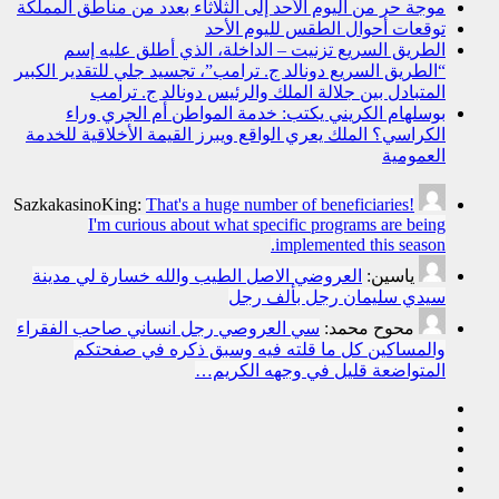
موجة حر من اليوم الأحد إلى الثلاثاء بعدد من مناطق المملكة
توقعات أحوال الطقس لليوم الأحد
الطريق السريع تزنيت – الداخلة، الذي أطلق عليه إسم
“الطريق السريع دونالد ج. ترامب”، تجسيد جلي للتقدير الكبير
المتبادل بين جلالة الملك والرئيس دونالد ج. ترامب
بوسلهام الكريني يكتب: خدمة المواطن أم الجري وراء
الكراسي؟ الملك يعري الواقع ويبرز القيمة الأخلاقية للخدمة
العمومية
SazkakasinoKing:
That's a huge number of beneficiaries!
I'm curious about what specific programs are being
implemented this season.
ياسين:
العروضي الاصل الطيب والله خسارة لي مدينة
سيدي سليمان رجل بألف رجل
محوح محمد:
سي العروصي رجل انساني صاحب الفقراء
والمساكين كل ما قلته فيه وسبق ذكره في صفحتكم
المتواضعة قليل في وجهه الكريم…