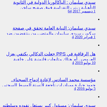
سيدي سليمان : الباكالوريا الدولية في الثانوية
التأهيلية زينب النفزاوية فوق صفيح ساخن
1 ديسمبر 2017
64
سيدي سليمان: النيابة العامة تحقق في صفحة
سكوب سيدي سليمان والمتضررون ينتفضون ضد
1 فبراير 2020
4
المتورطين من رجال الشرطة
هل الرفاقية في PPS جعلت الدكالي يكتفي بعزل
العروصي أم هناك متابعات قانونية على خلفية
10 يوليو 2019
4
اختلالات التسيير بمندوبية سيدي سليمان
مؤسسة محمد السادس لإعادة إدماج السجناء..
جهود جبارة ومبادرات ناجعة لأنسنة الوسط السجني
5 يوليو 2016
4
سيدي سليمان: مسؤول كبير يستغل نفوده وسلطته