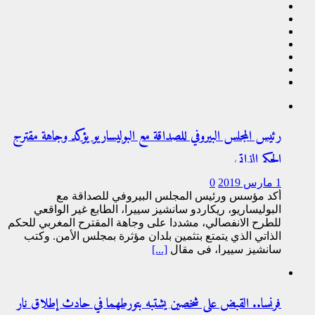
رئيس المجلس البيروفي للصداقة مع البوليساريو يؤكد وجاهة مقترح
الحكم الذاتي
1 مارس 2019
0
أكد مؤسس ورئيس المجلس البيروفي للصداقة مع
البوليساريو، ريكاردو سانشيز سييرا، الطابع غير الواقعي
للطرح الانفصالي، مشددا على وجاهة المقترح المغربي للحكم
الذاتي الذي يتمتع بتثمين بلدان مؤثرة بمجلس الأمن. وكتب
سانشيز سييرا، في مقال
[...]
فرنسا.. القبض على شخصين يشتبه بتورطهما في حادث إطلاق نار