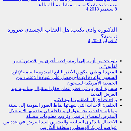
وتستفيد شركته من مشاريع القطاع
8 سبتمبر 2018
4
الدكتورة وادي تكتب: هل العقاب الجسدي ضرورة
تربوية؟
2 فبراير 2020
4
تاونات: من أزمة إلى أزمة وقصة أخرى من قصص “سير
لفاس”…
المعهد الوطني لتكوين الأطر التابع للمندوبية العامة لإدارة
السجون وإعادة الإدماج يحصل على شهادة الاعتماد من
الجمعية الأمريكية للسجون
سفارة المغرب في قطر تنظم حفل استقبال بمناسبة عيد
العرش المجيد
توقعات أحوال الطقس لليوم الاثنين
الخلفي: الأحداث التي شهدتها نقاط العبور المؤدية إلى سبتة
ومليلية جاءت نتيجة عوامل متداخلة في مقدمتها الاستغلال
المغرض للفضاء الرقمي وترويج معلومات مضللة
الاحتفال بالذكرى السابعة والعشرين لعيد العرش في عدد من
عواصم أمريكا الوسطى ومنطقة الكاريبي