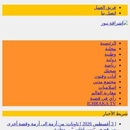
فريق العمل
اتصل بنا
الرئيسية
محلية
وطنية
دولية
رياضة
صحتك
آداب وفنون
مجتمع مدني
إسلاميات
مغاربة العالم
رأي في قضية
ICHRAKA TV
شريط الأخبار
[ 3 أغسطس 2026 ]
تاونات: من أزمة إلى أزمة وقصة أخرى
من قصص “سير لفاس”…
وطنية