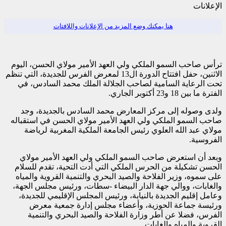
الإعلانات
هنا يمكنك وضع المزيد من الإعلانات واللافتات
ترأس صاحب السمو الملكي ولي العهد الأمير مولاي الحسن، اليوم
الاثنين، حفل افتتاح الدورة ال13 لمعرض الفرس للجديدة، التي تنظم
تحت الرعاية السامية لصاحب الجلالة الملك محمد السادس، في
الفترة ما بين 18 و23 أكتوبر الجاري.
ولدى وصوله إلى مركز المعارض محمد السادس بالجديدة، وجد
صاحب السمو الملكي ولي العهد الأمير مولاي الحسن في استقباله
مولاي عبد الله العلوي رئيس الجامعة الملكية المغربية لرياضة
الفروسية.
وبعد أن استعرض صاحب السمو الملكي ولي العهد الأمير مولاي
الحسن تشكيلة من الحرس الملكي التي أدت التحية، تقدم للسلام
على سموه، وزير الفلاحة والصيد البحري والتنمية القروية والمياه
والغابات، ووالي جهة الدار البيضاء -سطات، ورئيس مجلس الجهة،
وعامل إقليم الجديدة بالنيابة، ورئيس المجلس الإقليمي للجديدة،
ورئيسة جماعة الحوزية، وأعضاء مجلس إدارة جمعية معرض
الفرس، فضلا عن أطر وزارة الفلاحة والصيد البحري والتنمية
القروية والمياه والغابات.