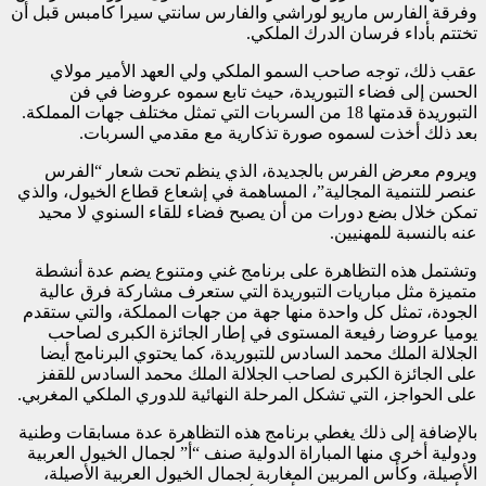
وفرقة الفارس ماريو لوراشي والفارس سانتي سيرا كامبس قبل أن
تختتم بأداء فرسان الدرك الملكي.
عقب ذلك، توجه صاحب السمو الملكي ولي العهد الأمير مولاي
الحسن إلى فضاء التبوريدة، حيث تابع سموه عروضا في فن
التبوريدة قدمتها 18 من السربات التي تمثل مختلف جهات المملكة.
بعد ذلك أخذت لسموه صورة تذكارية مع مقدمي السربات.
ويروم معرض الفرس بالجديدة، الذي ينظم تحت شعار “الفرس
عنصر للتنمية المجالية”، المساهمة في إشعاع قطاع الخيول، والذي
تمكن خلال بضع دورات من أن يصبح فضاء للقاء السنوي لا محيد
عنه بالنسبة للمهنيين.
وتشتمل هذه التظاهرة على برنامج غني ومتنوع يضم عدة أنشطة
متميزة مثل مباريات التبوريدة التي ستعرف مشاركة فرق عالية
الجودة، تمثل كل واحدة منها جهة من جهات المملكة، والتي ستقدم
يوميا عروضا رفيعة المستوى في إطار الجائزة الكبرى لصاحب
الجلالة الملك محمد السادس للتبوريدة، كما يحتوي البرنامج أيضا
على الجائزة الكبرى لصاحب الجلالة الملك محمد السادس للقفز
على الحواجز، التي تشكل المرحلة النهائية للدوري الملكي المغربي.
بالإضافة إلى ذلك يغطي برنامج هذه التظاهرة عدة مسابقات وطنية
ودولية أخرى منها المباراة الدولية صنف “أ” لجمال الخيول العربية
الأصيلة، وكأس المربين المغاربة لجمال الخيول العربية الأصيلة،