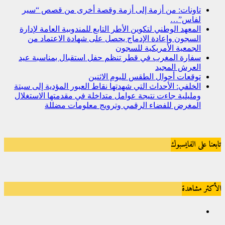
تاونات: من أزمة إلى أزمة وقصة أخرى من قصص “سير
لفاس”…
المعهد الوطني لتكوين الأطر التابع للمندوبية العامة لإدارة
السجون وإعادة الإدماج يحصل على شهادة الاعتماد من
الجمعية الأمريكية للسجون
سفارة المغرب في قطر تنظم حفل استقبال بمناسبة عيد
العرش المجيد
توقعات أحوال الطقس لليوم الاثنين
الخلفي: الأحداث التي شهدتها نقاط العبور المؤدية إلى سبتة
ومليلية جاءت نتيجة عوامل متداخلة في مقدمتها الاستغلال
المغرض للفضاء الرقمي وترويج معلومات مضللة
تابعنا على الفايسبوك
الأكثر مشاهدة