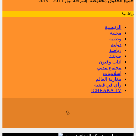
جميع الحقوق محفوظة. إشراقة نيوز 2015 – 2019.
روابط مهمة
الرئيسية
محلية
وطنية
دولية
رياضة
صحتك
آداب وفنون
مجتمع مدني
إسلاميات
مغاربة العالم
رأي في قضية
ICHRAKA TV
تصميم وتطوير
شركة
النجاح هوست