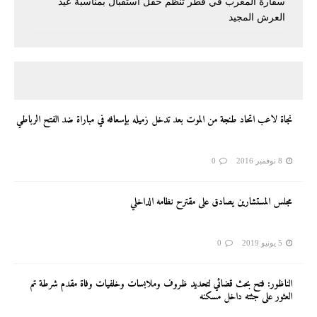
سفارة المغرب في قطر تنظم حفل استقبال بمناسبة عيد
العرش المجيد
نجاة لاعب اتحاد طنجة من الموت بعد تدخل زميله بإسعافه في مباراة ضد الفتح الرباطي
8 نوفمبر 2016
0
مجلس المستشارين يصادق على مقترح نظامه الداخلي
5 يونيو 2019
0
الناظور: فتح بحث قضائي لتحديد ظروف وملابسات وخلفيات وفاة مقدم شرطة تم
العثور على جثته داخل مسكنه