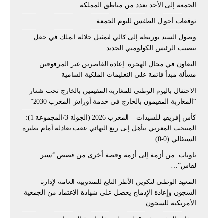
الجمعة إلى الأحد بعدد من مناطق المملكة
توقعات أحوال الطقس لليوم الجمعة
وصول السيد بوريطة إلى كالي لتمثيل جلالة الملك في حفل
تنصيب الرئيس الكولومبي الجديد
التعاون في مجال الهجرة: إعادة القاصرين غير المرفوقين
مسألة مبدأ قائمة على التعليمات الملكية السامية
الاحتفال باليوم الوطني للمغاربة المقيمين بالخارج تحت شعار
“المغاربة المقيمون بالخارج في خدمة أوراش المغرب 2030”
كأس إفريقيا للسيدات – المغرب 2026 (الجولة 3/المجموعة 1):
المنتخب المغربي يتأهل إلى ربع النهائي عقب تعادله أمام نظيره
السنغالي (0-0)
تاونات: من أزمة إلى أزمة وقصة أخرى من قصص “سير
لفاس”…
المعهد الوطني لتكوين الأطر التابع للمندوبية العامة لإدارة
السجون وإعادة الإدماج يحصل على شهادة الاعتماد من الجمعية
الأمريكية للسجون