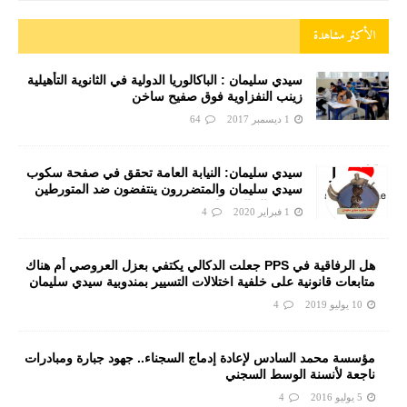
الأكثر مشاهدة
سيدي سليمان : الباكالوريا الدولية في الثانوية التأهيلية
زينب النفزاوية فوق صفيح ساخن
1 ديسمبر 2017
64
سيدي سليمان: النيابة العامة تحقق في صفحة سكوب
سيدي سليمان والمتضررون ينتفضون ضد المتورطين
من رجال الشرطة
1 فبراير 2020
4
هل الرفاقية في PPS جعلت الدكالي يكتفي بعزل العروصي أم هناك
متابعات قانونية على خلفية اختلالات التسيير بمندوبية سيدي سليمان
10 يوليو 2019
4
مؤسسة محمد السادس لإعادة إدماج السجناء.. جهود جبارة ومبادرات
ناجعة لأنسنة الوسط السجني
5 يوليو 2016
4