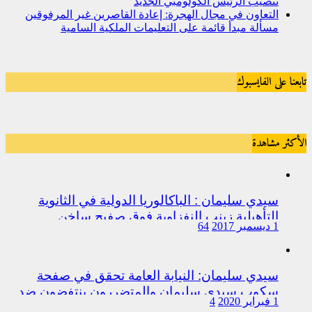
تنصيب الرئيس الكولومبي الجديد
التعاون في مجال الهجرة: إعادة القاصرين غير المرفوقين
مسألة مبدأ قائمة على التعليمات الملكية السامية
تابعنا على الفايسبوك
الأكثر مشاهدة
سيدي سليمان : الباكالوريا الدولية في الثانوية
التأهيلية زينب النفزاوية فوق صفيح ساخن
1 ديسمبر 2017
64
سيدي سليمان: النيابة العامة تحقق في صفحة
سكوب سيدي سليمان والمتضررون ينتفضون ضد
1 فبراير 2020
4
المتورطين من رجال الشرطة