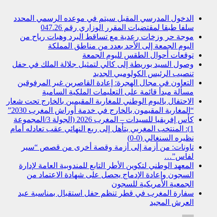
الدخول المدرسي المقبل سیتم في موعده الرسمي المحدد
سلفا طبقا لمقتضیات المقرر الوزاري رقم 047.26
موجة حر وزخات رعدية مع تساقط البرد وهبات رياح من
اليوم الجمعة إلى الأحد بعدد من مناطق المملكة
توقعات أحوال الطقس لليوم الجمعة
وصول السيد بوريطة إلى كالي لتمثيل جلالة الملك في حفل
تنصيب الرئيس الكولومبي الجديد
التعاون في مجال الهجرة: إعادة القاصرين غير المرفوقين
مسألة مبدأ قائمة على التعليمات الملكية السامية
الاحتفال باليوم الوطني للمغاربة المقيمين بالخارج تحت شعار
“المغاربة المقيمون بالخارج في خدمة أوراش المغرب 2030”
كأس إفريقيا للسيدات – المغرب 2026 (الجولة 3/المجموعة
1): المنتخب المغربي يتأهل إلى ربع النهائي عقب تعادله أمام
نظيره السنغالي (0-0)
تاونات: من أزمة إلى أزمة وقصة أخرى من قصص “سير
لفاس”…
المعهد الوطني لتكوين الأطر التابع للمندوبية العامة لإدارة
السجون وإعادة الإدماج يحصل على شهادة الاعتماد من
الجمعية الأمريكية للسجون
سفارة المغرب في قطر تنظم حفل استقبال بمناسبة عيد
العرش المجيد