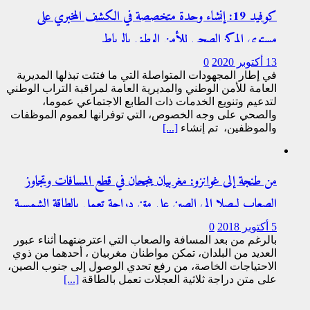
كوفيد 19: إنشاء وحدة متخصصة في الكشف المخبري على
مستوى المركز الصحي للأمن الوطني بالرباط
13 أكتوبر 2020
0
في إطار المجهودات المتواصلة التي ما فتئت تبذلها المديرية
العامة للأمن الوطني والمديرية العامة لمراقبة التراب الوطني
لتدعيم وتنويع الخدمات ذات الطابع الاجتماعي عموما،
والصحي على وجه الخصوص، التي توفرانها لعموم الموظفات
والموظفين، تم إنشاء
[...]
من طنجة إلى غوانزو: مغربيان ينجحان في قطع المسافات وتجاوز
الصعاب ليصلا إلى الصين على متن دراجة تعمل بالطاقة الشمسية
5 أكتوبر 2018
0
بالرغم من بعد المسافة والصعاب التي اعترضتهما أثناء عبور
العديد من البلدان، تمكن مواطنان مغربيان ، أحدهما من ذوي
الاحتياجات الخاصة، من رفع تحدي الوصول إلى جنوب الصين،
على متن دراجة ثلاثية العجلات تعمل بالطاقة
[...]