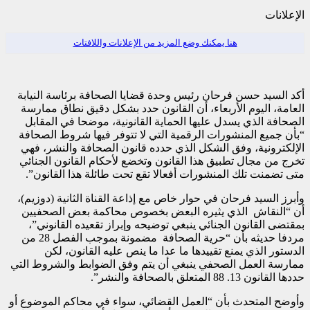
الإعلانات
هنا يمكنك وضع المزيد من الإعلانات واللافتات
أكد السيد حسن فرحان رئيس وحدة قضايا الصحافة برئاسة النيابة
العامة، اليوم الأربعاء، أن القانون حدد بشكل دقيق نطاق ممارسة
الصحافة الذي يسدل عليها الحماية القانونية، موضحا في المقابل
“بأن جميع المنشورات الرقمية التي لا تتوفر فيها شروط الصحافة
الإلكترونية، وفق الشكل الذي حدده قانون الصحافة والنشر، فهي
تخرج من مجال تطبيق هذا القانون وتخضع لأحكام القانون الجنائي
متى تضمنت تلك المنشورات أفعالا تقع تحت طائلة هذا القانون”.
وأبرز السيد فرحان في حوار خاص مع إذاعة القناة الثانية (دوزيم)،
أن “النقاش الذي يثيره البعض بخصوص محاكمة بعض الصحفيين
بمقتضى القانون الجنائي ينبغي توضيحه وإبراز تقعيده القانوني”،
مردفا حديثه بأن “حرية الصحافة مضمونة بموجب الفصل 28 من
الدستور الذي يمنع تقييدها ما عدا ما ينص عليه القانون، لكن
ممارسة العمل الصحفي ينبغي أن يتم وفق الضوابط والشروط التي
حددها القانون 13. 88 المتعلق بالصحافة والنشر”.
وأوضح المتحدث بأن “العمل القضائي، سواء في محاكم الموضوع أو