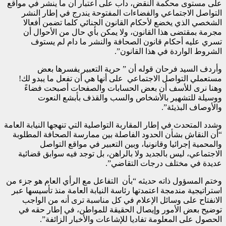
على مستوى محكمة النقض، دأب على اعتبار أن ما ينشر في مواقع
التواصل الاجتماعي والفضاءات المفتوحة يندرج في إطار النشر
الشخصي الذي يخضع لأحكام القانون الجنائي كلما تضمن أفعالا
مجرمة بمقتضى هذا القانون، ولا يمكن بأي حال من الأحوال أن
تسري عليه أحكام قانون الصحافة والنشر ما دام لم يستوف
الشروط الواردة في هذا القانون”.
وأردف السيد فرحان قوله أن ” حرية التعبير يفسرها بعض
مستعملي التواصل الاجتماعي على أنها هي أن تفعل ما يبدو لك!
وهنا نرى للأسف أن بعض الحسابات والصفحات أصبحت فضاءً
ووسيلة للتشهير بالأشخاص والسب والقذف بأبشع النعوت
والأوصاف البذيئة”.
وشدد المتحدث في إطار المقاربة التواصلية التي تنهجها النيابة العامة
“أن النقاش بشأن الحدود الفاصلة بين ممارسة الصحافة المطلوبة
والمحمية إجرائيا وقانونيا، وبين التعبير في مواقع التواصل
الاجتماعي، ليس بالجديد ولا بالراهن، بل توجد فيه سوابق قضائية
عديدة في مختلف درجات التقاضي”.
وختم المسؤول ذاته حديثه “بأن التفاعل مع الرأي العام هو جزء من
استراتيجية مندمجة اعتمدتها رئاسة النيابة العامة منذ تأسيسها عبر
الانفتاح على وسائل الإعلام في كل مناسبة ترى أنه من الواجب
توضيح بعض الأمور وإيصال الحقيقة للمواطن، في إطار حقه في
الحصول على المعلومة تفاديا للإشاعات والأخبار الزائفة”.