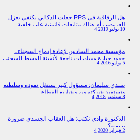
هل الرفاقية في PPS جعلت الدكالي يكتفي بعزل
العروصي أم هناك متابعات قانونية على خلفية
10 يوليو 2019
4
اختلالات التسيير بمندوبية سيدي سليمان
مؤسسة محمد السادس لإعادة إدماج السجناء..
جهود جبارة ومبادرات ناجعة لأنسنة الوسط السجني
5 يوليو 2016
4
سيدي سليمان: مسؤول كبير يستغل نفوده وسلطته
وتستفيد شركته من مشاريع القطاع
8 سبتمبر 2018
4
الدكتورة وادي تكتب: هل العقاب الجسدي ضرورة
تربوية؟
2 فبراير 2020
4