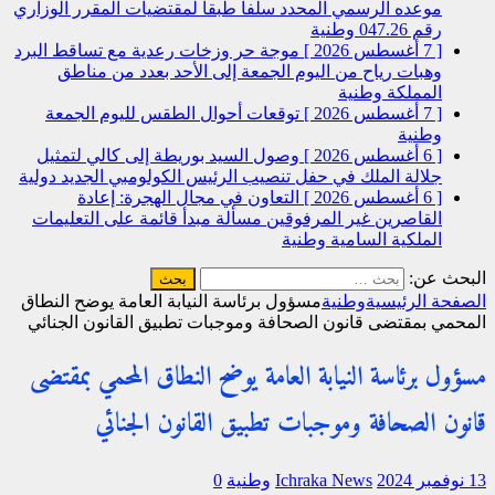
موعده الرسمي المحدد سلفا طبقا لمقتضیات المقرر الوزاري
رقم 047.26
وطنية
[ 7 أغسطس 2026 ]
موجة حر وزخات رعدية مع تساقط البرد
وهبات رياح من اليوم الجمعة إلى الأحد بعدد من مناطق
المملكة
وطنية
[ 7 أغسطس 2026 ]
توقعات أحوال الطقس لليوم الجمعة
وطنية
[ 6 أغسطس 2026 ]
وصول السيد بوريطة إلى كالي لتمثيل
جلالة الملك في حفل تنصيب الرئيس الكولومبي الجديد
دولية
[ 6 أغسطس 2026 ]
التعاون في مجال الهجرة: إعادة
القاصرين غير المرفوقين مسألة مبدأ قائمة على التعليمات
الملكية السامية
وطنية
البحث عن:
الصفحة الرئيسية
وطنية
مسؤول برئاسة النيابة العامة يوضح النطاق
المحمي بمقتضى قانون الصحافة وموجبات تطبيق القانون الجنائي
مسؤول برئاسة النيابة العامة يوضح النطاق المحمي بمقتضى
قانون الصحافة وموجبات تطبيق القانون الجنائي
13 نوفمبر 2024
Ichraka News
وطنية
0