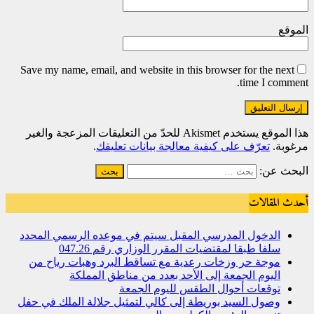
الموقع
Save my name, email, and website in this browser for the next
time I comment.
هذا الموقع يستخدم Akismet للحدّ من التعليقات المزعجة والغير
مرغوبة.
تعرّف على كيفية معالجة بيانات تعليقك
.
البحث عن:
أحدث المقالات
الدخول المدرسي المقبل سیتم في موعده الرسمي المحدد
سلفا طبقا لمقتضیات المقرر الوزاري رقم 047.26
موجة حر وزخات رعدية مع تساقط البرد وهبات رياح من
اليوم الجمعة إلى الأحد بعدد من مناطق المملكة
توقعات أحوال الطقس لليوم الجمعة
وصول السيد بوريطة إلى كالي لتمثيل جلالة الملك في حفل