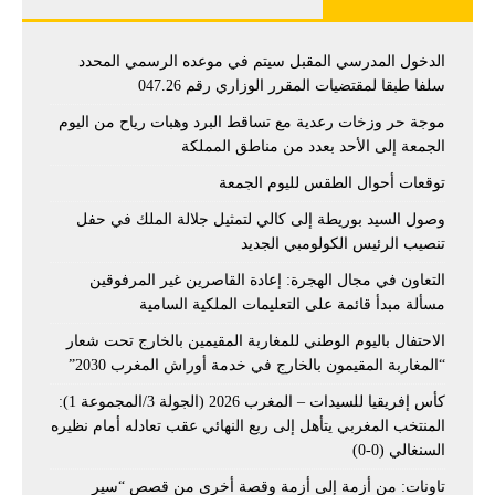
الدخول المدرسي المقبل سیتم في موعده الرسمي المحدد
سلفا طبقا لمقتضیات المقرر الوزاري رقم 047.26
موجة حر وزخات رعدية مع تساقط البرد وهبات رياح من اليوم
الجمعة إلى الأحد بعدد من مناطق المملكة
توقعات أحوال الطقس لليوم الجمعة
وصول السيد بوريطة إلى كالي لتمثيل جلالة الملك في حفل
تنصيب الرئيس الكولومبي الجديد
التعاون في مجال الهجرة: إعادة القاصرين غير المرفوقين
مسألة مبدأ قائمة على التعليمات الملكية السامية
الاحتفال باليوم الوطني للمغاربة المقيمين بالخارج تحت شعار
“المغاربة المقيمون بالخارج في خدمة أوراش المغرب 2030”
كأس إفريقيا للسيدات – المغرب 2026 (الجولة 3/المجموعة 1):
المنتخب المغربي يتأهل إلى ربع النهائي عقب تعادله أمام نظيره
السنغالي (0-0)
تاونات: من أزمة إلى أزمة وقصة أخرى من قصص “سير