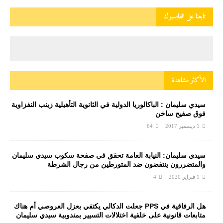
تابعنا على الفايسبوك
الأكثر مشاهدة
سيدي سليمان : الباكالوريا الدولية في الثانوية التأهيلية زينب النفزاوية
فوق صفيح ساخن
1 ديسمبر 2017
64
سيدي سليمان: النيابة العامة تحقق في صفحة سكوب سيدي سليمان
والمتضررون ينتفضون ضد المتورطين من رجال الشرطة
1 فبراير 2020
4
هل الرفاقية في PPS جعلت الدكالي يكتفي بعزل العروصي أم هناك
متابعات قانونية على خلفية اختلالات التسيير بمندوبية سيدي سليمان