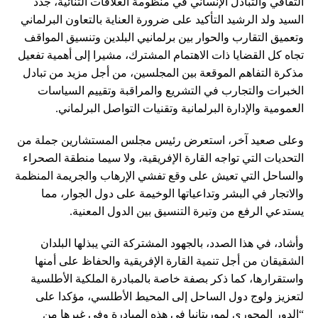
الثقافي والتبادل الإنساني في منظومة العلاقات الثنائية، جدد
السيد ولد الرشيد التأكيد على ضرورة العناية بالتعاون البرلماني
وتعميق التقارب والحوار بين برلمانيي البلدين وتنسيق المواقف
تجاه كل القضايا ذات الاهتمام المشترك، مشيرا إلى أهمية تفعيل
مذكرة التفاهم الموقعة بين المجلسين، من أجل مزيد من تبادل
الخبرات والتجارب في التشريع والمراقبة وتقييم السياسات
العمومية والإدارة البرلمانية وتقنيات التواصل البرلماني.
وعلى صعيد آخر، استعرض رئيس مجلس المستشارين جملة من
التحديات التي تواجه القارة الإفريقية، ولا سيما منطقة الصحراء
والساحل التي تعيش على وقع تفشي الإرهاب والجريمة المنظمة
والاتجار في البشر وتداعياتها الوخيمة على دول الجوار، مما
يستدعي الرفع من وتيرة التنسيق بين الدول المعنية.
وأشاد، في هذا الصدد، بالجهود المشتركة التي يبذلها البلدان
الشقيقان من أجل تنمية القارة الإفريقية والحفاظ على أمنها
واستقرارها، كما ذكر بصفة خاصة بالمبادرة الملكية الأطلسية
لتعزيز ولوج دول الساحل إلى المحيط الأطلسي، مؤكدا على
“الدور المحوري لموريتانيا في هذه المبادرة وفي غيرها من