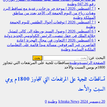
رقم 047.26
وطنية
[ 7 أغسطس 2026 ]
موجة حر وزخات رعدية مع تساقط البرد
وهبات رياح من اليوم الجمعة إلى الأحد بعدد من مناطق
المملكة
وطنية
[ 7 أغسطس 2026 ]
توقعات أحوال الطقس لليوم الجمعة
وطنية
[ 6 أغسطس 2026 ]
وصول السيد بوريطة إلى كالي لتمثيل
جلالة الملك في حفل تنصيب الرئيس الكولومبي الجديد
دولية
[ 6 أغسطس 2026 ]
التعاون في مجال الهجرة: إعادة
القاصرين غير المرفوقين مسألة مبدأ قائمة على التعليمات
الملكية السامية
وطنية
البحث عن:
الصفحة الرئيسية
وطنية
تساقطات ثلجية على المرتفعات التي تتجاوز
1800م يومي السبت والأحد
تساقطات ثلجية على المرتفعات التي تتجاوز 1800م يومي
السبت والأحد
20 ديسمبر 2024
Ichraka News
وطنية
0