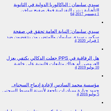
سيدي سليمان : الباكالوريا الدولية في الثانوية
التأهيلية زينب النفزاوية فوق صفيح ساخن
1 ديسمبر 2017
64
سيدي سليمان: النيابة العامة تحقق في صفحة
سكوب سيدي سليمان والمتضررون ينتفضون ضد
1 فبراير 2020
4
المتورطين من رجال الشرطة
هل الرفاقية في PPS جعلت الدكالي يكتفي بعزل
العروصي أم هناك متابعات قانونية على خلفية
10 يوليو 2019
4
اختلالات التسيير بمندوبية سيدي سليمان
مؤسسة محمد السادس لإعادة إدماج السجناء..
جهود جبارة ومبادرات ناجعة لأنسنة الوسط السجني
5 يوليو 2016
4