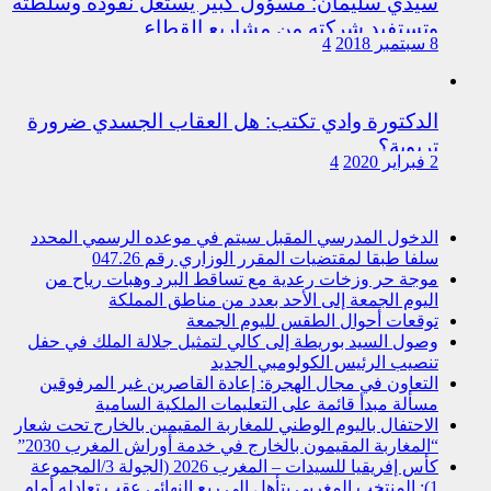
سيدي سليمان: مسؤول كبير يستغل نفوده وسلطته
وتستفيد شركته من مشاريع القطاع
8 سبتمبر 2018
4
الدكتورة وادي تكتب: هل العقاب الجسدي ضرورة
تربوية؟
2 فبراير 2020
4
الدخول المدرسي المقبل سیتم في موعده الرسمي المحدد
سلفا طبقا لمقتضیات المقرر الوزاري رقم 047.26
موجة حر وزخات رعدية مع تساقط البرد وهبات رياح من
اليوم الجمعة إلى الأحد بعدد من مناطق المملكة
توقعات أحوال الطقس لليوم الجمعة
وصول السيد بوريطة إلى كالي لتمثيل جلالة الملك في حفل
تنصيب الرئيس الكولومبي الجديد
التعاون في مجال الهجرة: إعادة القاصرين غير المرفوقين
مسألة مبدأ قائمة على التعليمات الملكية السامية
الاحتفال باليوم الوطني للمغاربة المقيمين بالخارج تحت شعار
“المغاربة المقيمون بالخارج في خدمة أوراش المغرب 2030”
كأس إفريقيا للسيدات – المغرب 2026 (الجولة 3/المجموعة
1): المنتخب المغربي يتأهل إلى ربع النهائي عقب تعادله أمام