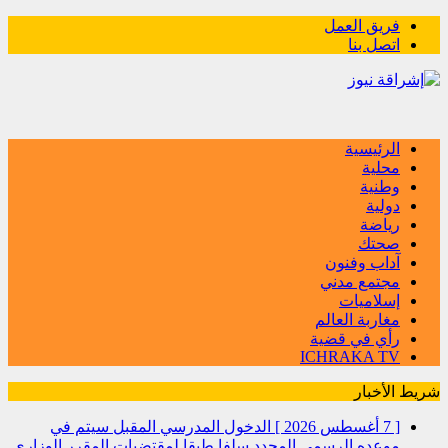
فريق العمل
اتصل بنا
الرئيسية
محلية
وطنية
دولية
رياضة
صحتك
آداب وفنون
مجتمع مدني
إسلاميات
مغاربة العالم
رأي في قضية
ICHRAKA TV
شريط الأخبار
[ 7 أغسطس 2026 ]
الدخول المدرسي المقبل سیتم في
موعده الرسمي المحدد سلفا طبقا لمقتضیات المقرر الوزاري