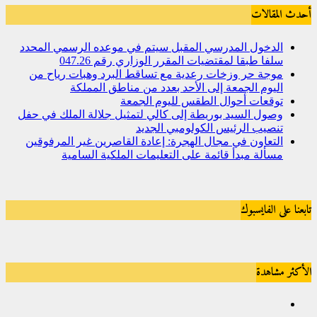
أحدث المقالات
الدخول المدرسي المقبل سیتم في موعده الرسمي المحدد
سلفا طبقا لمقتضیات المقرر الوزاري رقم 047.26
موجة حر وزخات رعدية مع تساقط البرد وهبات رياح من
اليوم الجمعة إلى الأحد بعدد من مناطق المملكة
توقعات أحوال الطقس لليوم الجمعة
وصول السيد بوريطة إلى كالي لتمثيل جلالة الملك في حفل
تنصيب الرئيس الكولومبي الجديد
التعاون في مجال الهجرة: إعادة القاصرين غير المرفوقين
مسألة مبدأ قائمة على التعليمات الملكية السامية
تابعنا على الفايسبوك
الأكثر مشاهدة