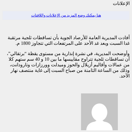
الإعلانات
هنا يمكنك وضع المزيد من الإعلانات واللافتات
أفادت المديرية العامة للأرصاد الجوية بأن تساقطات ثلجية مرتقبة
غدا السبت وبعد غد الأحد على المرتفعات التي تتجاوز 1800 م.
وأوضحت المديرية، في نشرة إنذارية من مستوى يقظة “برتقالي”،
أن تساقطات ثلجية تتراوح مقاييسها ما بين 10 و 40 سم ستهم كلا
من عمالات وأقاليم أزيلال والحوز وميدلت وورزازات وتارودانت،
وذلك من الساعة الثامنة من صباح السبت إلى غاية منتصف نهار
الأحد.