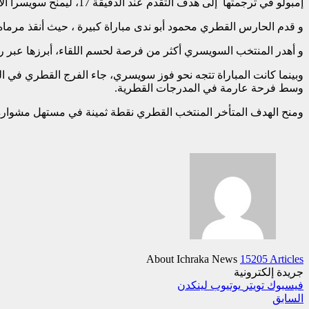
إمبولو في ترجمتها إلى هدف التقدم عند الدقيقة 17، ليمنح سويسرا الأفضلية خلال معظم فترات المباراة.
و قدم الحارس القطري محمود أبو ندى مباراة كبيرة ، حيث أنقذ مرماه
و أهدر المنتخب السويسري أكثر من فرصة لحسم اللقاء، أبرزها عبر رو
وبينما كانت المباراة تتجه نحو فوز سويسري، جاء الفرج القطري في ا
وسط فرحة عارمة في المدرجات القطرية.
ومنح الهدف المتأخر المنتخب القطري نقطة ثمينة في مستهل مشواره با
About Ichraka News
15205 Articles
جريدة إلكترونية
فيسبوك
تويتر
يوتيوب
لينكدن
السابق