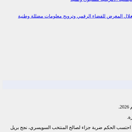
استغلال المغرض للفضاء الرقمي وترويج معلومات مضللة
وطنية
.
مباراة بصورة جيدة، وكاد أن يفتتح التسجيل مبكرا عبر إدميلسون جونيور، قبل أن تتغير مجريات اللقاء في الدقيقة 14 عندما احتسب الحكم ضربة جزاء لصالح المنتخب السويسري، نجح بريل