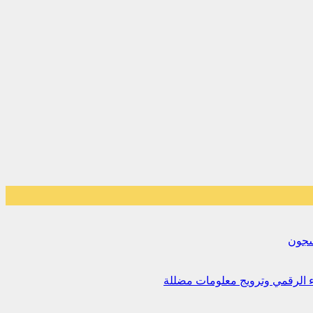
لسجون
اء الرقمي وترويج معلومات مضللة