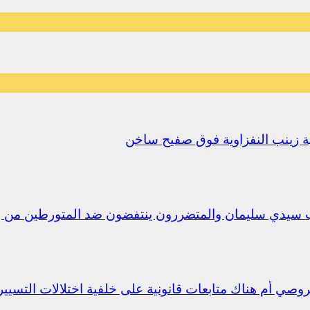
يلية زينب النفزاوية فوق صفيح ساخن
ب سيدي سليمان والمتضررون ينتفضون ضد المتورطين من 