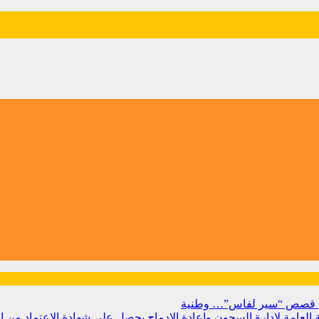
 من قصص “سير لفاس”…
وطنية
بية العامة لإدارة السجون وإعادة الإدماج يحصل على شهادة الاعتماد من 