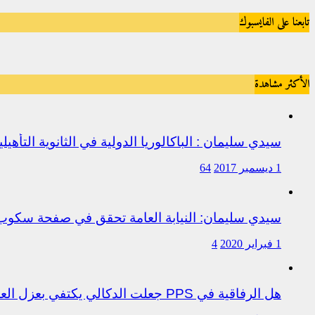
تابعنا على الفايسبوك
الأكثر مشاهدة
سيدي سليمان : الباكالوريا الدولية في الثانوية التأه
1 ديسمبر 2017
64
سيدي سليمان: النيابة العامة تحقق في صفحة سكو
1 فبراير 2020
4
هل الرفاقية في PPS جعلت الدكالي يكتفي بعزل العروصي أم هناك متابعات قانونية على خلفية اختلالات التسيير بمندوبية سيدي سليمان