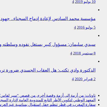
10 يوليو 2019
4
مؤسسة محمد السادس لإعادة إدماج السجناء.. جهود 
5 يوليو 2016
4
سيدي سليمان: مسؤول كبير يستغل نفوده وسلطته وت
8 سبتمبر 2018
4
الدكتورة وادي تكتب: هل العقاب الجسدي ضرورة ترب
2 فبراير 2020
4
تاونات: من أزمة إلى أزمة وقصة أخرى من قصص “سير لفاس
المعهد الوطني لتكوين الأطر التابع للمندوبية العامة لإدارة ال
سفارة المغرب في قطر تنظم حفل استقبال بمناسبة عيد العرش