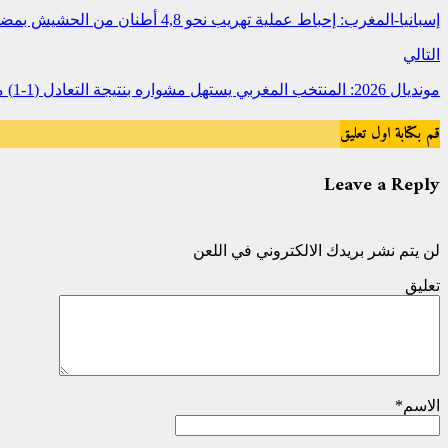
إسبانيا-المغرب: إحباط عملية تهريب نحو 4,8 أطنان من الحشيش بمضيق جبل طارق
التالي
مونديال 2026: المنتخب المغربي يستهل مشواره بنتيجة التعادل (1-1) مع نظيره البرازيلي
قم بكتابة اول تعليق
Leave a Reply
لن يتم نشر بريدك الالكتروني في اللعن
تعليق
الاسم
*