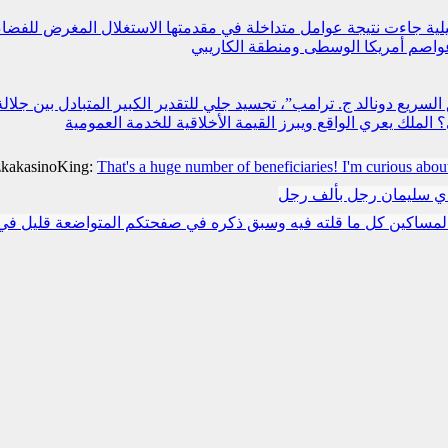
مليلية جاءت نتيجة عوامل متداخلة في مقدمتها الاستغلال المغرض للفض
عواصم أمريكا الوسطى ومنطقة الكاريبي
سريع دونالد ج. ترامب”، تجسيد جلي للتقدير الكبير المتبادل بين جلالة
لملك يعري الواقع ويبرز القيمة الأخلاقية للخدمة العمومية
zkakasinoKing:
That's a huge number of beneficiaries! I'm curious abou
دي سليمان رجل بألف رجل
مساكين كل ما قلته فيه وسبق ذكره في صفحتكم المتواضعة قليل في