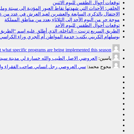
توقعات أحوال الطقس لليوم الاثنين
الخلفي: الأحداث التي شهدتها نقاط العبور المؤدية إلى سبتة و
الاحتفال بالذكرى السابعة والعشرين لعيد العرش في عدد من 
موجة حر من اليوم الأحد إلى الثلاثاء بعدد من مناطق المملكة
توقعات أحوال الطقس لليوم الأحد
الطريق السريع تزنيت – الداخلة، الذي أطلق عليه إسم “الطريق ال
بوسلهام الكريني يكتب: خدمة المواطن أم الجري وراء الكراسي؟ ا
t what specific programs are being implemented this season.
ياسين:
العروضي الاصل الطيب والله خسارة لي مدينة سي
محوح محمد:
سي العروصي رجل انساني صاحب الفقراء وال