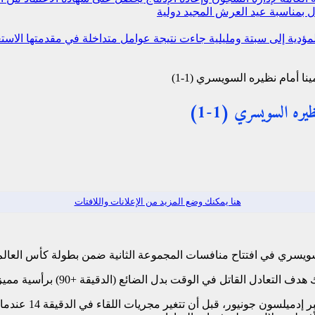
 بمناسبة عيد العرش المجيد
دولية
 المؤدية إلى سبتة ومليلية جاءت نتيجة عوامل متداخلة في مقدمتها ال
هنا يمكنك وضع المزيد من الإعلانات واللافتات
ويسري في افتتاح منافسات المجموعة الثانية ضمن بطولة كأس العالم 2026
دل القاتل في الوقت بدل الضائع (الدقيقة +90) برأسية مميزة.
ودخل “العنابي” ال