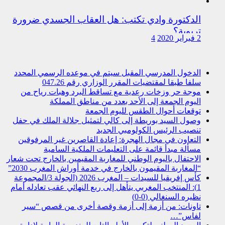
الدكتورة وادي تكتب: هل العقاب الجسدي ضرورة
تربوية؟
2 فبراير 2020
4
الدخول المدرسي المقبل سیتم في موعده الرسمي المحدد
سلفا طبقا لمقتضیات المقرر الوزاري رقم 047.26
موجة حر وزخات رعدية مع تساقط البرد وهبات رياح من
اليوم الجمعة إلى الأحد بعدد من مناطق المملكة
توقعات أحوال الطقس لليوم الجمعة
وصول السيد بوريطة إلى كالي لتمثيل جلالة الملك في حفل
تنصيب الرئيس الكولومبي الجديد
التعاون في مجال الهجرة: إعادة القاصرين غير المرفوقين
مسألة مبدأ قائمة على التعليمات الملكية السامية
الاحتفال باليوم الوطني للمغاربة المقيمين بالخارج تحت شعار
“المغاربة المقيمون بالخارج في خدمة أوراش المغرب 2030”
كأس إفريقيا للسيدات – المغرب 2026 (الجولة 3/المجموعة
1): المنتخب المغربي يتأهل إلى ربع النهائي عقب تعادله أمام
نظيره السنغالي (0-0)
تاونات: من أزمة إلى أزمة وقصة أخرى من قصص “سير
لفاس”…