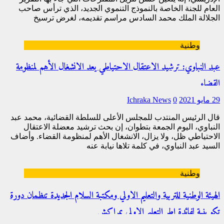
العام للجنة الخاصة بالنموذج التنموي الجديد، الذي ترأس صاحب
الجلالة الملك محمد السادس مراسم تقديمه، لغرض ترسيخ
[…]
وطنية
عبد النباوي: ترشيد الاعتقال الاحتياطي يعد الانشغال الأهم لمنظومة
القضاء
29 مايو 2021
0
Ichraka News
قال الرئيس المنتدب للمجلس الأعلى للسلطة القضائية، محمد عبد
النباوي، اليوم الجمعة بتطوان، إن بحث ترشيد معضلة الاعتقال
الاحتياطي ظل، ولا يزال، الانشغال الأهم لمنظومة القضاء. وأضاف
السيد عبد النباوي، في كلمة تلاها نيابة عنه
[…]
وطنية
الهيئة الوطنية للتربية والتعليم الاولي ومكتبة السلام الجديدة تنظمان دورة
تكوينية لفائدة اطر التعليم الاولي بمراكش