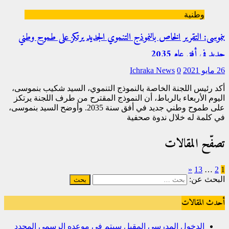
[…]
وطنية
بنموسى: التقرير الخاص بالنموذج التنموي الجديد يرتكز على طموح وطني
جديد في أفق عام 2035
26 مايو 2021
0
Ichraka News
أكد رئيس اللجنة الخاصة بالنموذج التنموي، السيد شكيب بنموسى،
اليوم الأربعاء بالرباط، أن النموذج المقترح من طرف اللجنة يرتكز
على طموح وطني جديد في أفق سنة 2035. وأوضح السيد بنموسى،
في كلمة له خلال ندوة صحفية
[…]
تصفّح المقالات
«
13
…
2
1
البحث عن:
أحدث المقالات
الدخول المدرسي المقبل سیتم في موعده الرسمي المحدد