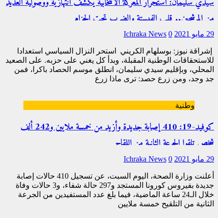
سيدي سليمان: استحرار المعركة الانتخابية يكشف انتهازية ووصولية العديد
من المرشحين.. قلب الفيستة والضرب تحت الحزام
29 مايو 2021
0
Ichraka News
إشراقة نيوز: بوسلهام الكريني استحر النزال السياسي استعدادا
للاستحقاقات الوطنية المقبلة، وبدأ كل يغني على حزبه. على الصعيد
المحلي، وبإقليم سيدي سليمان، انطلق موسم الحصاد باكرا، فمن
جد وجد، ومن زرع حصد: ترى ماذا زرع
[…]
وطنية
كوفيد-19: 410 إصابة جديدة وأزيد من خمسة ملايين و242 ألف
شخص تلقوا الجرعة الثانية من اللقاح
29 مايو 2021
0
Ichraka News
أعلنت وزارة الصحة، اليوم السبت، عن تسجيل 410 حالات إصابة
جديدة بفيروس كورونا المستجد و297 حالة شفاء، و3 حالات وفاة
خلال الـ24 ساعة الماضية، فيما بلغ عدد المستفيدين من الجرعة
الثانية من التلقيح خمسة ملايين