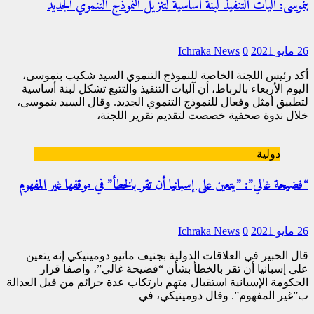
بنموسى: آليات التنفيذ لبنة أساسية لتنزيل النموذج التنموي الجديد
26 مايو 2021
0
Ichraka News
أكد رئيس اللجنة الخاصة للنموذج التنموي السيد شكيب بنموسى،
اليوم الأربعاء بالرباط، أن آليات التنفيذ والتتبع تشكل لبنة أساسية
لتطبيق أمثل وفعال للنموذج التنموي الجديد. وقال السيد بنموسى،
خلال ندوة صحفية خصصت لتقديم تقرير اللجنة،
[…]
دولية
“فضيحة غالي”: ”يتعين على إسبانيا أن تقر بالخطأ” في موقفها غير المفهوم
26 مايو 2021
0
Ichraka News
قال الخبير في العلاقات الدولية بجنيف ماتيو دومينيكي إنه يتعين
على إسبانيا أن تقر بالخطأ بشأن “فضيحة غالي”، واصفا قرار
الحكومة الإسبانية استقبال متهم بارتكاب عدة جرائم من قبل العدالة
ب”غير المفهوم”. وقال دومينيكي، في