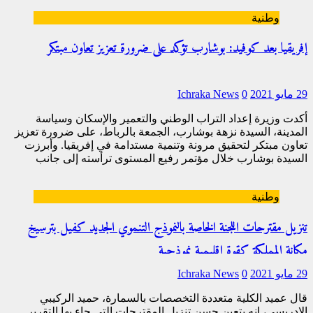
[…]
وطنية
إفريقيا بعد كوفيد: بوشارب تؤكد على ضرورة تعزيز تعاون مبتكر
29 مايو 2021
0
Ichraka News
أكدت وزيرة إعداد التراب الوطني والتعمير والإسكان وسياسة
المدينة، السيدة نزهة بوشارب، الجمعة بالرباط، على ضرورة تعزيز
تعاون مبتكر لتحقيق مرونة وتنمية مستدامة في إفريقيا. وأبرزت
السيدة بوشارب خلال مؤتمر رفيع المستوى ترأسته إلى جانب
[…]
وطنية
تنزيل مقترحات اللجنة الخاصة بالنموذج التنموي الجديد كفيل بترسيخ
مكانة المملكة كقوة إقليمية نموذجية
29 مايو 2021
0
Ichraka News
قال عميد الكلية متعددة التخصصات بالسمارة، حميد الركيبي
الإدريسي، إنه يتعين حسن تنزيل المقترحات التي جاء بها التقرير