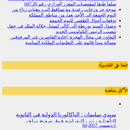
سلفا طبقا لمقتضیات المقرر الوزاري رقم 047.26
موجة حر وزخات رعدية مع تساقط البرد وهبات رياح من
اليوم الجمعة إلى الأحد بعدد من مناطق المملكة
توقعات أحوال الطقس لليوم الجمعة
وصول السيد بوريطة إلى كالي لتمثيل جلالة الملك في حفل
تنصيب الرئيس الكولومبي الجديد
التعاون في مجال الهجرة: إعادة القاصرين غير المرفوقين
مسألة مبدأ قائمة على التعليمات الملكية السامية
تابعنا على الفايسبوك
الأكثر مشاهدة
سيدي سليمان : الباكالوريا الدولية في الثانوية
التأهيلية زينب النفزاوية فوق صفيح ساخن
1 ديسمبر 2017
64