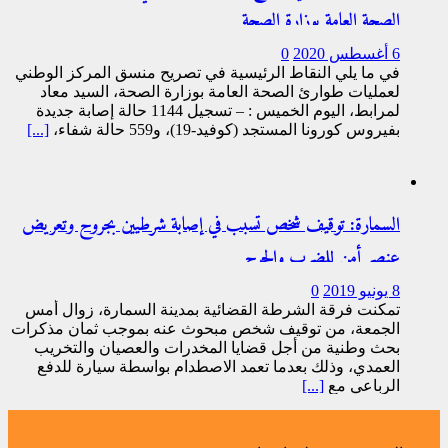
الصحة العامة بوزارة الصحة
6 أغسطس 2020
0
في ما يلي النقاط الرئيسية في تصريح منسق المركز الوطني
لعمليات طوارئ الصحة العامة بوزارة الصحة، السيد معاد
لمرابط، اليوم الخميس : – تسجيل 1144 حالة إصابة جديدة
بفيروس كورونا المستجد (كوفيد-19)، و559 حالة شفاء،
[...]
السمارة: توقيف شخص تسبب في إصابة شرطيين بجروح وتعريض
عنصر أمن للضرب والجرح
8 يونيو 2019
0
تمكنت فرقة الشرطة القضائية بمدينة السمارة، زوال أمس
الجمعة، من توقيف شخص مبحوث عنه بموجب ثمان مذكرات
بحث وطنية من أجل قضايا المخدرات والعصيان والتخريب
العمدي، وذلك بعدما تعمد الاصطدام بواسطة سيارة للدفع
الرباعي مع
[...]