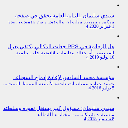
سيدي سليمان: النيابة العامة تحقق في صفحة
سكوب سيدي سليمان والمتضررون ينتفضون ضد
1 فبراير 2020
4
المتورطين من رجال الشرطة
هل الرفاقية في PPS جعلت الدكالي يكتفي بعزل
العروصي أم هناك متابعات قانونية على خلفية
10 يوليو 2019
4
اختلالات التسيير بمندوبية سيدي سليمان
مؤسسة محمد السادس لإعادة إدماج السجناء..
جهود جبارة ومبادرات ناجعة لأنسنة الوسط السجني
5 يوليو 2016
4
سيدي سليمان: مسؤول كبير يستغل نفوده وسلطته
وتستفيد شركته من مشاريع القطاع
8 سبتمبر 2018
4