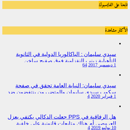
تابعنا على الفايسبوك
الأكثر مشاهدة
سيدي سليمان : الباكالوريا الدولية في الثانوية
التأهيلية زينب النفزاوية فوق صفيح ساخن
1 ديسمبر 2017
64
سيدي سليمان: النيابة العامة تحقق في صفحة
سكوب سيدي سليمان والمتضررون ينتفضون ضد
1 فبراير 2020
4
المتورطين من رجال الشرطة
هل الرفاقية في PPS جعلت الدكالي يكتفي بعزل
العروصي أم هناك متابعات قانونية على خلفية
10 يوليو 2019
4