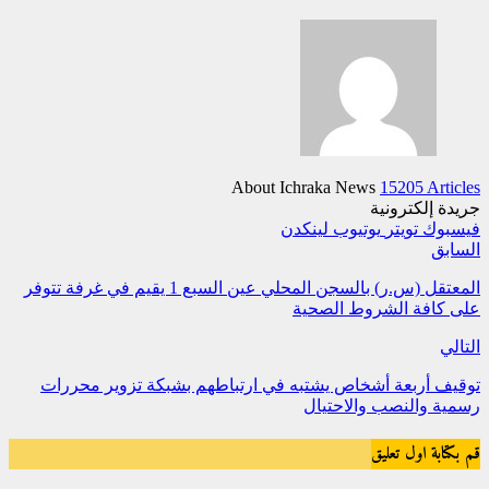
About Ichraka News
15205 Articles
جريدة إلكترونية
فيسبوك
تويتر
يوتيوب
لينكدن
السابق
المعتقل (س.ر) بالسجن المحلي عين السبع 1 يقيم في غرفة تتوفر
على كافة الشروط الصحية
التالي
توقيف أربعة أشخاص يشتبه في ارتباطهم بشبكة تزوير محررات
رسمية والنصب والاحتيال
قم بكتابة اول تعليق