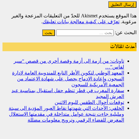
هذا الموقع يستخدم Akismet للحدّ من التعليقات المزعجة والغير
مرغوبة.
تعرّف على كيفية معالجة بيانات تعليقك
.
البحث عن:
أحدث المقالات
تاونات: من أزمة إلى أزمة وقصة أخرى من قصص “سير
لفاس”…
المعهد الوطني لتكوين الأطر التابع للمندوبية العامة لإدارة
السجون وإعادة الإدماج يحصل على شهادة الاعتماد من
الجمعية الأمريكية للسجون
سفارة المغرب في قطر تنظم حفل استقبال بمناسبة عيد
العرش المجيد
توقعات أحوال الطقس لليوم الاثنين
الخلفي: الأحداث التي شهدتها نقاط العبور المؤدية إلى سبتة
ومليلية جاءت نتيجة عوامل متداخلة في مقدمتها الاستغلال
المغرض للفضاء الرقمي وترويج معلومات مضللة