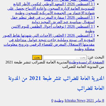
[ 3 أغسطس 2026 ]
المعهد الوطني لتكوين الأطر التابع
للمندوبية العامة لإدارة السجون وإعادة الإدماج يحصل على
شهادة الاعتماد من الجمعية الأمريكية للسجون
وطنية
[ 3 أغسطس 2026 ]
سفارة المغرب في قطر تنظم حفل
استقبال بمناسبة عيد العرش المجيد
دولية
[ 3 أغسطس 2026 ]
توقعات أحوال الطقس لليوم الاثنين
وطنية
[ 2 أغسطس 2026 ]
الخلفي: الأحداث التي شهدتها نقاط العبور
المؤدية إلى سبتة ومليلية جاءت نتيجة عوامل متداخلة في
مقدمتها الاستغلال المغرض للفضاء الرقمي وترويج معلومات
مضللة
وطنية
البحث عن:
الصفحة الرئيسية
وطنية
المديرية العامة للضرائب تنشر طبعة 2021
من المدونة العامة للضرائب
المديرية العامة للضرائب تنشر طبعة 2021 من المدونة
العامة للضرائب
8 يناير 2021
Ichraka News
وطنية
0