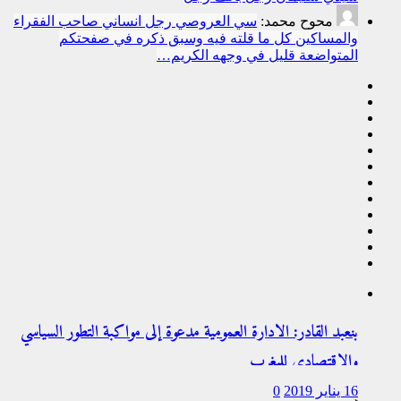
محوح محمد:
سي العروصي رجل انساني صاحب الفقراء
والمساكين كل ما قلته فيه وسبق ذكره في صفحتكم
المتواضعة قليل في وجهه الكريم…
بنعبد القادر: الادارة العمومية مدعوة إلى مواكبة التطور السياسي
والاقتصادي للمغرب
16 يناير 2019
0