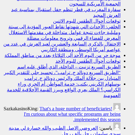
الجمعية الأمريكية للسجون
سفارة المغرب في قطر تنظم حفل استقبال بمناسبة عيد
العرش المجيد
توقعات أحوال الطقس لليوم الاثنين
الخلفي: الأحداث التي شهدتها نقاط العبور المؤدية إلى سبتة
ومليلية جاءت نتيجة عوامل متداخلة في مقدمتها الاستغلال
المغرض للفضاء الرقمي وترويج معلومات مضللة
الاحتفال بالذكرى السابعة والعشرين لعيد العرش في عدد من
عواصم أمريكا الوسطى ومنطقة الكاريبي
موجة حر من اليوم الأحد إلى الثلاثاء بعدد من مناطق المملكة
توقعات أحوال الطقس لليوم الأحد
الطريق السريع تزنيت – الداخلة، الذي أطلق عليه إسم
“الطريق السريع دونالد ج. ترامب”، تجسيد جلي للتقدير الكبير
المتبادل بين جلالة الملك والرئيس دونالد ج. ترامب
بوسلهام الكريني يكتب: خدمة المواطن أم الجري وراء
الكراسي؟ الملك يعري الواقع ويبرز القيمة الأخلاقية للخدمة
العمومية
SazkakasinoKing:
That's a huge number of beneficiaries!
I'm curious about what specific programs are being
implemented this season.
ياسين:
العروضي الاصل الطيب والله خسارة لي مدينة
سيدي سليمان رجل بألف رجل