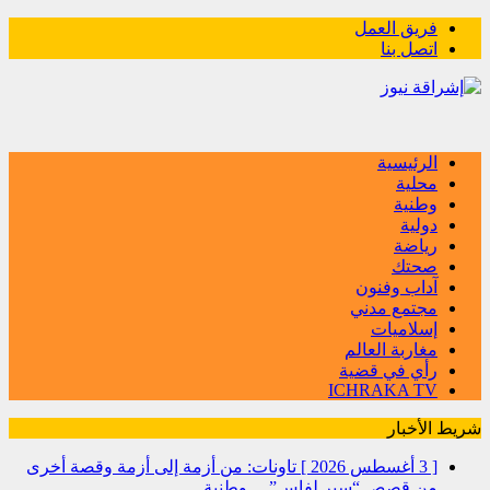
فريق العمل
اتصل بنا
الرئيسية
محلية
وطنية
دولية
رياضة
صحتك
آداب وفنون
مجتمع مدني
إسلاميات
مغاربة العالم
رأي في قضية
ICHRAKA TV
شريط الأخبار
[ 3 أغسطس 2026 ]
تاونات: من أزمة إلى أزمة وقصة أخرى
من قصص “سير لفاس”…
وطنية