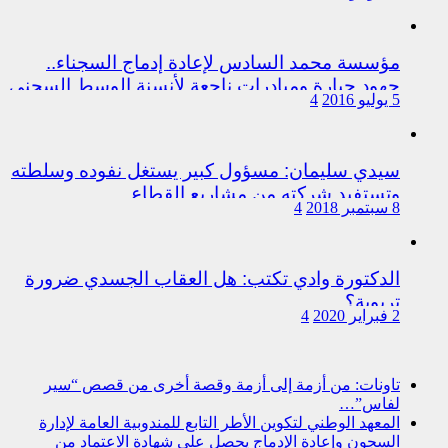
اختلالات التسيير بمندوبية سيدي سليمان
مؤسسة محمد السادس لإعادة إدماج السجناء..
جهود جبارة ومبادرات ناجعة لأنسنة الوسط السجني
5 يوليو 2016
4
سيدي سليمان: مسؤول كبير يستغل نفوده وسلطته
وتستفيد شركته من مشاريع القطاع
8 سبتمبر 2018
4
الدكتورة وادي تكتب: هل العقاب الجسدي ضرورة
تربوية؟
2 فبراير 2020
4
تاونات: من أزمة إلى أزمة وقصة أخرى من قصص “سير
لفاس”…
المعهد الوطني لتكوين الأطر التابع للمندوبية العامة لإدارة
السجون وإعادة الإدماج يحصل على شهادة الاعتماد من