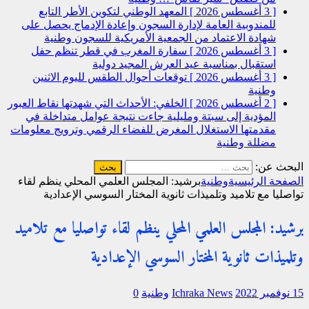
[ 3 أغسطس 2026 ]
المعهد الوطني لتكوين الأطر التابع
للمندوبية العامة لإدارة السجون وإعادة الإدماج يحصل على
شهادة الاعتماد من الجمعية الأمريكية للسجون
وطنية
[ 3 أغسطس 2026 ]
سفارة المغرب في قطر تنظم حفل
استقبال بمناسبة عيد العرش المجيد
دولية
[ 3 أغسطس 2026 ]
توقعات أحوال الطقس لليوم الاثنين
وطنية
[ 2 أغسطس 2026 ]
الخلفي: الأحداث التي شهدتها نقاط العبور
المؤدية إلى سبتة ومليلية جاءت نتيجة عوامل متداخلة في
مقدمتها الاستغلال المغرض للفضاء الرقمي وترويج معلومات
مضللة
وطنية
البحث عن:
الصفحة الرئيسية
وطنية
برشيد: المجلس العلمي المحلي ينظم لقاء
تواصليا مع تلاميد وتلميذات ثانوية المختار السوسي الإعدادية
برشيد: المجلس العلمي المحلي ينظم لقاء تواصليا مع تلاميد
وتلميذات ثانوية المختار السوسي الإعدادية
15 نوفمبر 2022
Ichraka News
وطنية
0