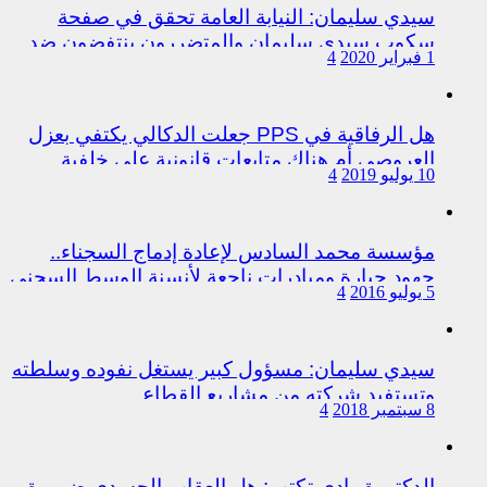
سيدي سليمان: النيابة العامة تحقق في صفحة
سكوب سيدي سليمان والمتضررون ينتفضون ضد
1 فبراير 2020
4
المتورطين من رجال الشرطة
هل الرفاقية في PPS جعلت الدكالي يكتفي بعزل
العروصي أم هناك متابعات قانونية على خلفية
10 يوليو 2019
4
اختلالات التسيير بمندوبية سيدي سليمان
مؤسسة محمد السادس لإعادة إدماج السجناء..
جهود جبارة ومبادرات ناجعة لأنسنة الوسط السجني
5 يوليو 2016
4
سيدي سليمان: مسؤول كبير يستغل نفوده وسلطته
وتستفيد شركته من مشاريع القطاع
8 سبتمبر 2018
4
الدكتورة وادي تكتب: هل العقاب الجسدي ضرورة