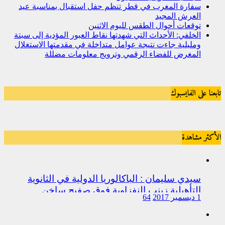
سفارة المغرب في قطر تنظم حفل استقبال بمناسبة عيد
العرش المجيد
توقعات أحوال الطقس لليوم الاثنين
الخلفي: الأحداث التي شهدتها نقاط العبور المؤدية إلى سبتة
ومليلية جاءت نتيجة عوامل متداخلة في مقدمتها الاستغلال
المغرض للفضاء الرقمي وترويج معلومات مضللة
تابعنا على الفايسبوك
الأكثر مشاهدة
سيدي سليمان : الباكالوريا الدولية في الثانوية
التأهيلية زينب النفزاوية فوق صفيح ساخن
1 ديسمبر 2017
64