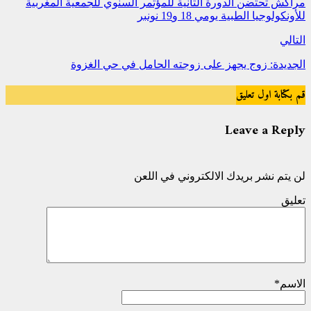
مراكش تحتضن الدورة الثانية للمؤتمر السنوي للجمعية المغربية
للأونكولوجيا الطبية يومي 18 و19 نونبر
التالي
الجديدة: زوج يجهز على زوجته الحامل في حي الغزوة
قم بكتابة اول تعليق
Leave a Reply
لن يتم نشر بريدك الالكتروني في اللعن
تعليق
الاسم
*