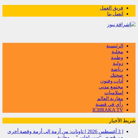
فريق العمل
اتصل بنا
الرئيسية
محلية
وطنية
دولية
رياضة
صحتك
آداب وفنون
مجتمع مدني
إسلاميات
مغاربة العالم
رأي في قضية
ICHRAKA TV
شريط الأخبار
[ 3 أغسطس 2026 ]
تاونات: من أزمة إلى أزمة وقصة أخرى
من قصص “سير لفاس”…
وطنية