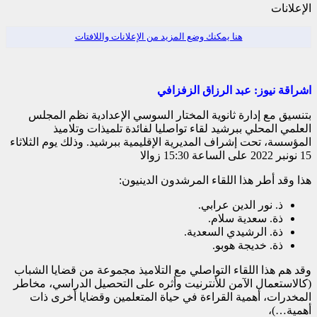
الإعلانات
هنا يمكنك وضع المزيد من الإعلانات واللافتات
اشراقة نيوز: عبد الرزاق الزفزافي
بتنسيق مع إدارة ثانوية المختار السوسي الإعدادية نظم المجلس
العلمي المحلي ببرشيد لقاء تواصليا لفائدة تلميذات وتلاميذ
المؤسسة، تحت إشراف المديرية الإقليمية ببرشيد. وذلك يوم الثلاثاء
15 نونبر 2022 على الساعة 15:30 زوالا
هذا وقد أطر هذا اللقاء المرشدون الدينيون:
ذ. نور الدين عرابي.
ذة. سعدية سلام.
ذة. الرشيدي السعدية.
ذة. خديجة هوبو.
وقد هم هذا اللقاء التواصلي مع التلاميذ مجموعة من قضايا الشباب
(كالاستعمال الآمن للأنترنيت وأثره على التحصيل الدراسي، مخاطر
المخدرات، أهمية القراءة في حياة المتعلمين وقضايا أخرى ذات
أهمية…)،