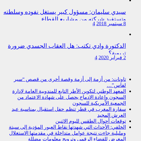
سيدي سليمان: مسؤول كبير يستغل نفوده وسلطته
وتستفيد شركته من مشاريع القطاع
8 سبتمبر 2018
4
الدكتورة وادي تكتب: هل العقاب الجسدي ضرورة
تربوية؟
2 فبراير 2020
4
تاونات: من أزمة إلى أزمة وقصة أخرى من قصص “سير
لفاس”…
المعهد الوطني لتكوين الأطر التابع للمندوبية العامة لإدارة
السجون وإعادة الإدماج يحصل على شهادة الاعتماد من
الجمعية الأمريكية للسجون
سفارة المغرب في قطر تنظم حفل استقبال بمناسبة عيد
العرش المجيد
توقعات أحوال الطقس لليوم الاثنين
الخلفي: الأحداث التي شهدتها نقاط العبور المؤدية إلى سبتة
ومليلية جاءت نتيجة عوامل متداخلة في مقدمتها الاستغلال
المغرض للفضاء الرقمي وترويج معلومات مضللة