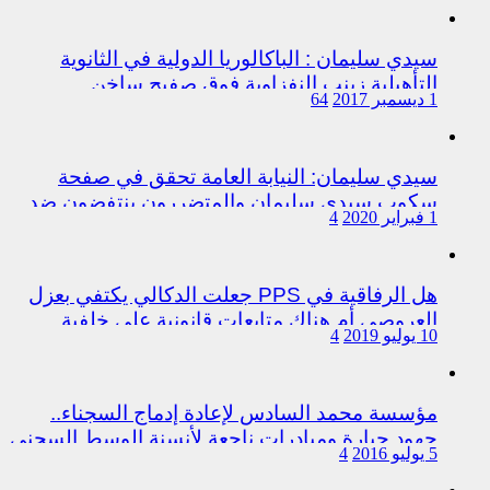
سيدي سليمان : الباكالوريا الدولية في الثانوية
التأهيلية زينب النفزاوية فوق صفيح ساخن
1 ديسمبر 2017
64
سيدي سليمان: النيابة العامة تحقق في صفحة
سكوب سيدي سليمان والمتضررون ينتفضون ضد
1 فبراير 2020
4
المتورطين من رجال الشرطة
هل الرفاقية في PPS جعلت الدكالي يكتفي بعزل
العروصي أم هناك متابعات قانونية على خلفية
10 يوليو 2019
4
اختلالات التسيير بمندوبية سيدي سليمان
مؤسسة محمد السادس لإعادة إدماج السجناء..
جهود جبارة ومبادرات ناجعة لأنسنة الوسط السجني
5 يوليو 2016
4