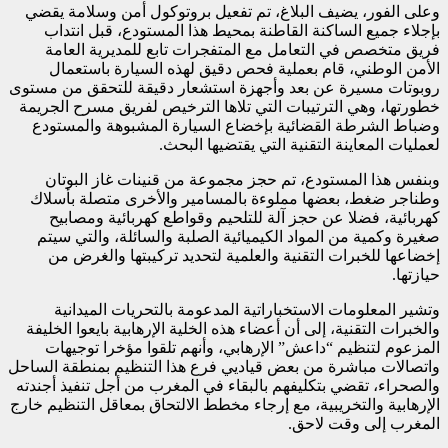
وعلى الفور، يضيف البلاغ، تم تفعيل بروتوكول أمن وسلامة يقضي
بإجلاء جميع الساكنة القاطنة بمحيط هذا المستودع، قبل انتداب
فريق متخصص في التعامل مع المتفجرات تابع للمديرية العامة
الأمن الوطني، قام بعملية فحص دقيق لهذه السيارة باستعمال
روبوتات مسيرة عن بعد وأجهزة استشعار دقيقة للتحقق من مستوى
خطورتها، وهي الترتيبات التي تلاها الترخيص لفريق مسرح الجريمة
وضباط الشرطة القضائية بإخضاع السيارة المشبوهة والمستودع
لعمليات المعاينة التقنية التي يقتضيها البحث.
وبنفس هذا المستودع، تم حجز مجموعة من قنينات غاز البوتان
وطناجر ضغط، بعضها مملوءة بالمسامير والأخرى متصلة بأسلاك
كهربائية، فضلا عن حجز آلة للتلحيم وقواطع كهربائية ومصابيح
صغيرة وكمية من المواد الكيميائية الصلبة والسائلة، والتي سيتم
إخضاعها للخبرات التقنية والعلمية لتحديد تركيبتها والغرض من
حيازتها.
وتشير المعلومات الاستخباراتية المدعومة بالتحريات الميدانية
والخبرات التقنية، إلى أن أعضاء هذه الخلية الإرهابية بايعوا الخليفة
المزعوم لتنظيم “داعش” الإرهابي، وأنهم تلقوا مؤخرا توجيهات
واتصالات مباشرة من بعض قياديي فرع هذا التنظيم بمنطقة الساحل
والصحراء، تقضي بتكليفهم بالبقاء في المغرب من أجل تنفيذ أجندته
الإرهابية والتخريبية، مع إرجاء مخطط الالتحاق بمعاقل التنظيم خارج
المغرب إلى وقت لاحق.