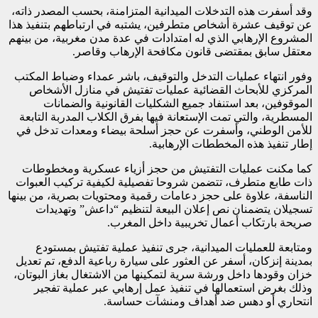
وقد أسفرت هذه التدخلات الميدانية المتزامنة، بحسب المصدر ذاته،
عن توقيف عشرة أشخاص متطرفين، يشتبه في ارتباطهم بتنفيذ هذا
المشروع الإرهابي الذي له امتدادات في عدة مدن مغربية، من بينهم
معتقل سابق بمقتضى قانون مكافحة الإرهاب وقاصر.
وفور انتهاء عمليات التدخل والتوقيف، باشر عمداء وضباط المكتب
المركزي للأبحاث القضائية عمليات تفتيش في منازل الأشخاص
الموقوفين، بعد استنفاد جميع الشكليات القانونية والضمانات
المسطرية، والتي تمت الإستعانة فيها بفرق الكلاب المدربة التابعة
للأمن الوطني، وأسفرت عن حجز أسلحة بيضاء ومعدات تدخل في
إطار تنفيذ هذه المخططات الإرهابية.
كما مكنت عمليات التفتيش من حجز أزياء عسكرية ومخطوطات
ذات طابع متطرف، تتضمن شروحا تفصيلية لكيفية تركيب العبوات
الناسفة، علاوة على حجز دعامات رقمية ومحتويات بصرية، من بينها
تسجيلان يتضمنان نص إعلان البيعة لتنظيم “داعش” وتهديدات
صريحة بارتكاب أعمال تخريبية داخل المغرب.
ومتابعة للعمليات الميدانية، جرى تنفيذ عملية تفتيش بمستودع
بمدينة إنزكان، أسفر عن العثور على سيارة رباعية الدفع، تم تعديل
خزان وقودها داخل ورشة سرية لتمكينها من الاشتغال بغاز البوتان،
وذلك بغرض استعمالها في تنفيذ عمل إرهابي عبر عملية تفجير
انتحاري أو دهس ضد أهداف ومنشآت حساسة.