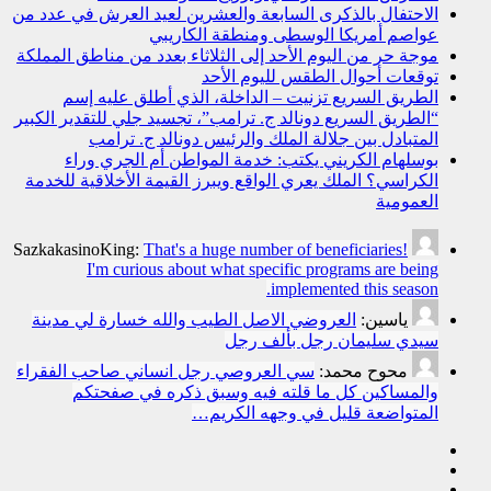
الاحتفال بالذكرى السابعة والعشرين لعيد العرش في عدد من
عواصم أمريكا الوسطى ومنطقة الكاريبي
موجة حر من اليوم الأحد إلى الثلاثاء بعدد من مناطق المملكة
توقعات أحوال الطقس لليوم الأحد
الطريق السريع تزنيت – الداخلة، الذي أطلق عليه إسم
“الطريق السريع دونالد ج. ترامب”، تجسيد جلي للتقدير الكبير
المتبادل بين جلالة الملك والرئيس دونالد ج. ترامب
بوسلهام الكريني يكتب: خدمة المواطن أم الجري وراء
الكراسي؟ الملك يعري الواقع ويبرز القيمة الأخلاقية للخدمة
العمومية
SazkakasinoKing:
That's a huge number of beneficiaries!
I'm curious about what specific programs are being
implemented this season.
ياسين:
العروضي الاصل الطيب والله خسارة لي مدينة
سيدي سليمان رجل بألف رجل
محوح محمد:
سي العروصي رجل انساني صاحب الفقراء
والمساكين كل ما قلته فيه وسبق ذكره في صفحتكم
المتواضعة قليل في وجهه الكريم…