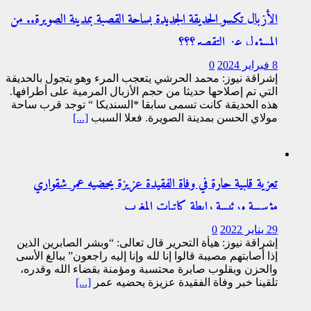
الأزبال تكسو الحديقة الجديدة بساحة القصبة بمدينة الصويرة.. من
المسؤول عن التقصير؟؟؟
8 فبراير 2024
0
إشراقة نيوز: محمد الحرشي يتعجب المرء وهو يتجول بالحديقة
التي تم إصلاحها حديثا من حجم الأزبال المرمية على أطرافها.
هذه الحديقة كانت تسمى سابقا *السنديكا “ توجد قرب ساحة
مولاي الحسن بمدينة الصويرة. فعلا السبب
[...]
تعزية قلبية حارة في وفاة الفقيدة عزيزة يحضيه عمر شقواري
مؤسسة ورئيسة رابطة كاتبات المغرب
29 يناير 2022
0
إشراقة نيوز: هيأة التحرير قال تعالى: “وبشر الصابرين الذين
إذا أصابتهم مصيبة قالوا إنا لله وإنا إليه راجعون” ببالغ الأسى
والحزن وبقلوب صابرة محتسبة ومؤمنة بقضاء الله وقدره،
تلقينا خبر وفاة الفقيدة عزيزة يحضيه عمر
[...]