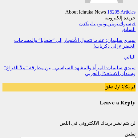
About Ichraka News
15205 Articles
جريدة إلكترونية
فيسبوك
تويتر
يوتيوب
لينكدن
السابق
سيدي سليمان: عندما تتحول الأشجار إلى “ضحايا” والمساحات
الخضراء إلى ذكريات!
التالي
سيدي سليمان: المرأة والمشهد السياسي.. بين مطرقة “ملأ الفراغ”
وسندان الاستغلال الحزبي
قم بكتابة اول تعليق
Leave a Reply
لن يتم نشر بريدك الالكتروني في اللعن
تعليق