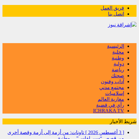
فريق العمل
اتصل بنا
الرئيسية
محلية
وطنية
دولية
رياضة
صحتك
آداب وفنون
مجتمع مدني
إسلاميات
مغاربة العالم
رأي في قضية
ICHRAKA TV
شريط الأخبار
[ 3 أغسطس 2026 ]
تاونات: من أزمة إلى أزمة وقصة أخرى
من قصص “سير لفاس”…
وطنية