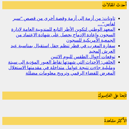
أحدث المقالات
تاونات: من أزمة إلى أزمة وقصة أخرى من قصص “سير
لفاس”…
المعهد الوطني لتكوين الأطر التابع للمندوبية العامة لإدارة
السجون وإعادة الإدماج يحصل على شهادة الاعتماد من
الجمعية الأمريكية للسجون
سفارة المغرب في قطر تنظم حفل استقبال بمناسبة عيد
العرش المجيد
توقعات أحوال الطقس لليوم الاثنين
الخلفي: الأحداث التي شهدتها نقاط العبور المؤدية إلى سبتة
ومليلية جاءت نتيجة عوامل متداخلة في مقدمتها الاستغلال
المغرض للفضاء الرقمي وترويج معلومات مضللة
تابعنا على الفايسبوك
الأكثر مشاهدة