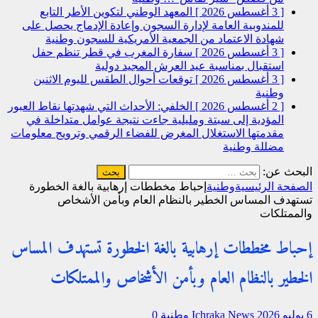
[ 3 أغسطس 2026 ]
المعهد الوطني لتكوين الأطر التابع
للمندوبية العامة لإدارة السجون وإعادة الإدماج يحصل على
شهادة الاعتماد من الجمعية الأمريكية للسجون
وطنية
[ 3 أغسطس 2026 ]
سفارة المغرب في قطر تنظم حفل
استقبال بمناسبة عيد العرش المجيد
دولية
[ 3 أغسطس 2026 ]
توقعات أحوال الطقس لليوم الاثنين
وطنية
[ 2 أغسطس 2026 ]
الخلفي: الأحداث التي شهدتها نقاط العبور
المؤدية إلى سبتة ومليلية جاءت نتيجة عوامل متداخلة في
مقدمتها الاستغلال المغرض للفضاء الرقمي وترويج معلومات
مضللة
وطنية
البحث عن:
الصفحة الرئيسية
وطنية
إحباط مخططات إرهابية بالغة الخطورة
تستهدف المساس الخطير بالنظام العام وبأمن الأشخاص
والممتلكات
إحباط مخططات إرهابية بالغة الخطورة تستهدف المساس
الخطير بالنظام العام وبأمن الأشخاص والممتلكات
6 يوليو 2026
Ichraka News
وطنية
0