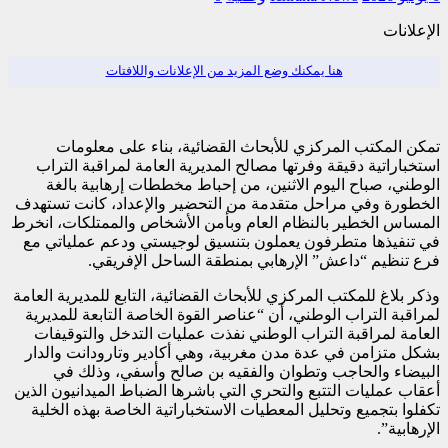
الإعلانات
هنا يمكنك وضع المزيد من الإعلانات واللافتات
تمكن المكتب المركزي للأبحاث القضائية، بناء على معلومات
استخباراتية دقيقة وفرتها مصالح المديرية العامة لمراقبة التراب
الوطني، صباح اليوم الاثنين، من إحباط مخططات إرهابية بالغة
الخطورة وفي مراحل متقدمة من التحضير والإعداد، كانت تستهدف
المساس الخطير بالنظام العام وبأمن الأشخاص والممتلكات، انخرط
في تنفيذها متطرفون يعملون بتنسيق لوجيستي ودعم عملياتي مع
فرع تنظيم “داعش” الإرهابي بمنطقة الساحل الإفريقي.
وذكر بلاغ للمكتب المركزي للأبحاث القضائية، التابع للمديرية العامة
لمراقبة التراب الوطني، أن “عناصر القوة الخاصة التابعة للمديرية
العامة لمراقبة التراب الوطني نفذت عمليات التدخل والتوقيفات
بشكل متزامن في عدة مدن مغربية، وهي أكادير وتارودانت والدار
البيضاء والحاجب وتطوان والفقيه بن صالح وأسفي، وذلك في
أعقاب عمليات التتبع والتحري التي باشرها الضباط الميدانيون الذين
تكفلوا بتجميع وتحليل المعطيات الاستخباراتية الخاصة بهذه الخلية
الإرهابية”.