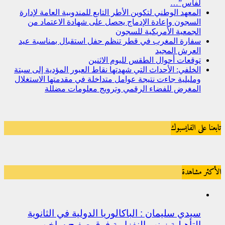
لفاس”…
المعهد الوطني لتكوين الأطر التابع للمندوبية العامة لإدارة
السجون وإعادة الإدماج يحصل على شهادة الاعتماد من
الجمعية الأمريكية للسجون
سفارة المغرب في قطر تنظم حفل استقبال بمناسبة عيد
العرش المجيد
توقعات أحوال الطقس لليوم الاثنين
الخلفي: الأحداث التي شهدتها نقاط العبور المؤدية إلى سبتة
ومليلية جاءت نتيجة عوامل متداخلة في مقدمتها الاستغلال
المغرض للفضاء الرقمي وترويج معلومات مضللة
تابعنا على الفايسبوك
الأكثر مشاهدة
سيدي سليمان : الباكالوريا الدولية في الثانوية
التأهيلية زينب النفزاوية فوق صفيح ساخن