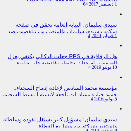
1 ديسمبر 2017
64
سيدي سليمان: النيابة العامة تحقق في صفحة
سكوب سيدي سليمان والمتضررون ينتفضون ضد
1 فبراير 2020
4
المتورطين من رجال الشرطة
هل الرفاقية في PPS جعلت الدكالي يكتفي بعزل
العروصي أم هناك متابعات قانونية على خلفية
10 يوليو 2019
4
اختلالات التسيير بمندوبية سيدي سليمان
مؤسسة محمد السادس لإعادة إدماج السجناء..
جهود جبارة ومبادرات ناجعة لأنسنة الوسط السجني
5 يوليو 2016
4
سيدي سليمان: مسؤول كبير يستغل نفوده وسلطته
وتستفيد شركته من مشاريع القطاع
8 سبتمبر 2018
4