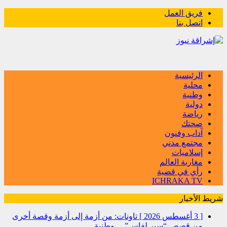
فريق العمل
اتصل بنا
الرئيسية
محلية
وطنية
دولية
رياضة
صحتك
آداب وفنون
مجتمع مدني
إسلاميات
مغاربة العالم
رأي في قضية
ICHRAKA TV
شريط الأخبار
[ 3 أغسطس 2026 ]
تاونات: من أزمة إلى أزمة وقصة أخرى
من قصص “سير لفاس”…
وطنية