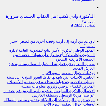
الدكتورة وادي تكتب: هل العقاب الجسدي ضرورة
تربوية؟
2 فبراير 2020
4
تاونات: من أزمة إلى أزمة وقصة أخرى من قصص “سير
لفاس”…
المعهد الوطني لتكوين الأطر التابع للمندوبية العامة لإدارة
السجون وإعادة الإدماج يحصل على شهادة الاعتماد من
الجمعية الأمريكية للسجون
سفارة المغرب في قطر تنظم حفل استقبال بمناسبة عيد
العرش المجيد
توقعات أحوال الطقس لليوم الاثنين
الخلفي: الأحداث التي شهدتها نقاط العبور المؤدية إلى سبتة
ومليلية جاءت نتيجة عوامل متداخلة في مقدمتها الاستغلال
المغرض للفضاء الرقمي وترويج معلومات مضللة
الاحتفال بالذكرى السابعة والعشرين لعيد العرش في عدد من
عواصم أمريكا الوسطى ومنطقة الكاريبي
موجة حر من اليوم الأحد إلى الثلاثاء بعدد من مناطق المملكة
توقعات أحوال الطقس لليوم الأحد