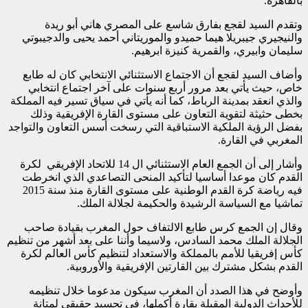
بالقاهرة.
وتقدم السيد لقجع بفارق شاسع على المصري هاني أبو ريدة
والنيجيري جيبريلا هيما حميدو والموريتاني أحمد يحيى والدجيبوتي
سليمان وابيري، والقمرية كنيزة ابرهيم.
وأضاف السيد لقجع أن الاجتماع الاستثنائي الانتخابي كان له طابع
خاص، حيث يأتي بعد مرور أربع سنوات على آخر اجتماع انتخابي
والذي انعقد بمدينة الرباط، كما أنه يأتي في سياق تسير فيه المملكة
بخطى حثيثة لتقوية التعاون على مستوى القارة الإفريقية وذلك
بفضل الرؤية الملكية الاستباقية التي رسخت أسس التعاون والتواجد
المغربي في القارة.
وأشار إلى أن الجمع العام الاستثنائي ال 14 للاتحاد الإفريقي لكرة
القدم كان موعدا أساسيا لتأكيد المنحى التصاعدي الذي انخرطت
فيه رياضة كرة القدم الوطنية على مستوى القارة منذ سنة 2015
تماشيا مع السياسة الرشيدة والحكيمة لجلالة الملك.
وقال إن الجمع كرس طابع الالتفاف حول المغرب بقيادة صاحب
الجلالة الملك محمد السادس، ولاسيما وأننا على بعد أشهر من تنظيم
كأس إفريقيا للأمم بالمملكة والاستعداد لتنظيم كأس العالم لكرة
القدم بشكل مشترك بين القارتين الإفريقية والأوروبية.
وأوضح في هذا الصدد أن المغرب سيكون مدعوما خلال تنظيمه
للأحداث الدولية المقبلة بقارة أكملها، في تجسيد حقيقي لمتانة