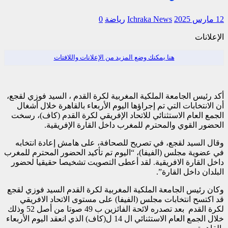
12 مارس 2025
Ichraka News
رياضة
0
الإعلانات
هنا يمكنك وضع المزيد من الإعلانات واللافتات
أكد رئيس الجامعة الملكية المغربية لكرة القدم ، السيد فوزي لقجع،
أن الانتخابات التي تم إجراؤها اليوم الأربعاء بالقاهرة خلال أشغال
الجمع العام الاستثنائي للاتحاد الإفريقي لكرة القدم (كاف)، رسخت
الحضور القوي والمحترم للمغرب داخل القارة الإفريقية.
وقال السيد لقجع، في تصريح للصحافة، على هامش إعادة انتخابه
في عضوية مجلس (الفيفا)، “اليوم تم تأكيد الحضور المحترم للمغرب
داخل القارة الافريقية. لقد أعطى التصويت تشخيصا حقيقيا لحضور
البلدان داخل القارة”.
وكان رئيس الجامعة الملكية المغربية لكرة القدم السيد فوزي لقجع
قد اكتسح انتخابات مجلس (الفيفا) على مستوى الاتحاد الافريقي
لكرة القدم بعد تصدره لائحة الفائزين ب 49 صوتا من أصل 52 وذلك
خلال الجمع العام الاستثنائي ال 14 ل(كاف) الذي انعقد اليوم الأربعاء