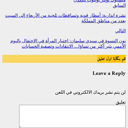
السابق
نشرة إنذارية: أمطار قوية وتساقطات ثلجية من الأربعاء إلى السبت
بعدد من مناطق المملكة
التالي
نون النسوة في سيدي سليمان: اختيار المرأة في الاحتفال باليوم
الأممي يثير أكثر من تساؤل.. الانتقادات وتصفية الحسابات
قم بكتابة اول تعليق
Leave a Reply
لن يتم نشر بريدك الالكتروني في اللعن
تعليق