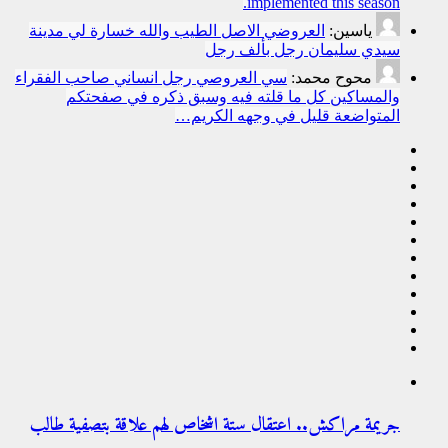
implemented this season.
ياسين:
العروضي الاصل الطيب والله خسارة لي مدينة
سيدي سليمان رجل بألف رجل
محوح محمد:
سي العروصي رجل انساني صاحب الفقراء
والمساكين كل ما قلته فيه وسبق ذكره في صفحتكم
المتواضعة قليل في وجهه الكريم…
جريمة مراكش.. اعتقال ستة اشخاص لهم علاقة بتصفية طالب