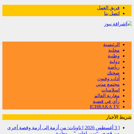
فريق العمل
اتصل بنا
الرئيسية
محلية
وطنية
دولية
رياضة
صحتك
آداب وفنون
مجتمع مدني
إسلاميات
مغاربة العالم
رأي في قضية
ICHRAKA TV
شريط الأخبار
[ 3 أغسطس 2026 ]
تاونات: من أزمة إلى أزمة وقصة أخرى
من قصص “سير لفاس”…
وطنية