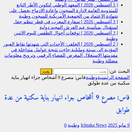
[ 3 أغسطس 2026 ]
المعهد الوطني لتكوين الأطر التابع
للمندوبية العامة لإدارة السجون وإعادة الإدماج يحصل على
شهادة الاعتماد من الجمعية الأمريكية للسجون
وطنية
[ 3 أغسطس 2026 ]
سفارة المغرب في قطر تنظم حفل
استقبال بمناسبة عيد العرش المجيد
دولية
[ 3 أغسطس 2026 ]
توقعات أحوال الطقس لليوم الاثنين
وطنية
[ 2 أغسطس 2026 ]
الخلفي: الأحداث التي شهدتها نقاط العبور
المؤدية إلى سبتة ومليلية جاءت نتيجة عوامل متداخلة في
مقدمتها الاستغلال المغرض للفضاء الرقمي وترويج معلومات
مضللة
وطنية
البحث عن:
الصفحة الرئيسية
وطنية
فاس: مصرع 9 أشخاص جراء انهيار بناية
سكنية من عدة طوابق
فاس: مصرع 9 أشخاص جراء انهيار بناية سكنية من عدة
طوابق
9 مايو 2025
Ichraka News
وطنية
0