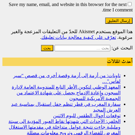
Save my name, email, and website in this browser for the next
time I comment.
هذا الموقع يستخدم Akismet للحدّ من التعليقات المزعجة والغير
مرغوبة.
تعرّف على كيفية معالجة بيانات تعليقك
.
البحث عن:
أحدث المقالات
تاونات: من أزمة إلى أزمة وقصة أخرى من قصص “سير
لفاس”…
المعهد الوطني لتكوين الأطر التابع للمندوبية العامة لإدارة
السجون وإعادة الإدماج يحصل على شهادة الاعتماد من
الجمعية الأمريكية للسجون
سفارة المغرب في قطر تنظم حفل استقبال بمناسبة عيد
العرش المجيد
توقعات أحوال الطقس لليوم الاثنين
الخلفي: الأحداث التي شهدتها نقاط العبور المؤدية إلى سبتة
ومليلية جاءت نتيجة عوامل متداخلة في مقدمتها الاستغلال
المغرض للفضاء الرقمي وترويج معلومات مضللة