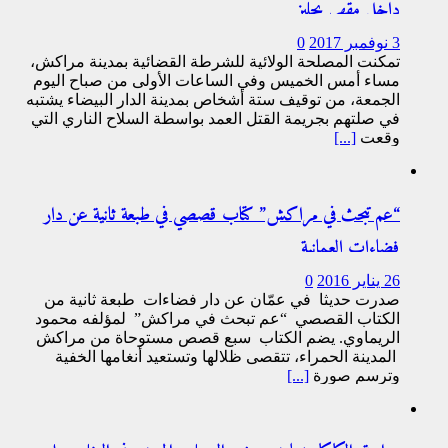
داخل مقهى بجليز
3 نوفمبر 2017
0
تمكنت المصلحة الولائية للشرطة القضائية بمدينة مراكش،
مساء أمس الخميس وفي الساعات الأولى من صباح اليوم
الجمعة، من توقيف ستة أشخاص بمدينة الدار البيضاء يشتبه
في صلتهم بجريمة القتل العمد بواسطة السلاح الناري التي
وقعت
[...]
“عم تبحث في مراكش” كتاب قصصي في طبعة ثانية عن دار
فضاءات العمانية
26 يناير 2016
0
صدرت حديثا في عمّان عن دار فضاءات طبعة ثانية من
الكتاب القصصي “عم تبحث في مراكش” لمؤلفه محمود
الريماوي. يضم الكتاب سبع قصص مستوحاة من مراكش
المدينة الحمراء، تتقصى ظلالها وتستعيد أنغامها الخفية
وترسم صورة
[...]