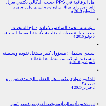
هل الرفاقية في PPS جعلت الدكالي يكتفي بعزل
العروصي أم هناك متابعات قانونية على خلفية
10 يوليو 2019
4
اختلالات التسيير بمندوبية سيدي سليمان
مؤسسة محمد السادس لإعادة إدماج السجناء..
جهود جبارة ومبادرات ناجعة لأنسنة الوسط السجني
5 يوليو 2016
4
سيدي سليمان: مسؤول كبير يستغل نفوده وسلطته
وتستفيد شركته من مشاريع القطاع
8 سبتمبر 2018
4
الدكتورة وادي تكتب: هل العقاب الجسدي ضرورة
تربوية؟
2 فبراير 2020
4
تاونات: من أزمة إلى أزمة وقصة أخرى من قصص “سير