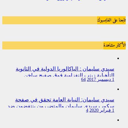
تابعنا على الفايسبوك
الأكثر مشاهدة
سيدي سليمان : الباكالوريا الدولية في الثانوية
التأهيلية زينب النفزاوية فوق صفيح ساخن
1 ديسمبر 2017
64
سيدي سليمان: النيابة العامة تحقق في صفحة
سكوب سيدي سليمان والمتضررون ينتفضون ضد
1 فبراير 2020
4
المتورطين من رجال الشرطة