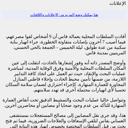
الإعلانات
هنا يمكنك وضع المزيد من الإعلانات واللافتات
أفادت السلطات المحلية بعمالة فاس أن 9 أشخاص لقوا مصرعهم،
فيما أصيب 7 آخرون بإصابات متفاوتة الخطورة، جراء انهيار بناية
سكنية من عدة طوابق، ليلة الخميس – الجمعة بالحي الحسني،
المرينيين بمدينة فاس.
وأوضح المصدر ذاته أنه وفور إشعارها بالحادث، انتقلت إلى عين
المكان السلطات المحلية والأمنية وفرق الوقاية المدنية، لمباشرة
عمليات البحث والإنقاذ، حيث تم العمل على اتخاذ كافة التدابير
اللازمة، من ضمنها تأمين محيط الحادث وإجلاء قاطني المنازل
المجاورة للعمارة المنهارة، كإجراء احترازي لضمان سلامة السكان
تحسبا لأي انهيارات محتملة أخرى قد تهدد سلامتهم.
وتتواصل حاليا عمليات البحث والتمشيط الدقيق تحت أنقاض العمارة
المنهارة للتأكد من عدم وجود ضحايا أو مصابين أو محاصرين آخرين.
هذا، وقد جرى نقل المصابين إلى مصالح المستعجلات بمستشفى
الغساني بفاس لتلقي الإسعافات والعلاجات الضرورية، فيما تم فتح
بحث من قبل السلطات المختصة بخصوص انهيار هذه البناية التي