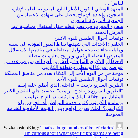
لفاس”…
المعهد الوطني لتكوين الأطر التابع للمندوبية العامة لإدارة
السجون وإعادة الإدماج يحصل على شهادة الاعتماد من
الجمعية الأمريكية للسجون
سفارة المغرب في قطر تنظم حفل استقبال بمناسبة عيد
العرش المجيد
توقعات أحوال الطقس لليوم الاثنين
الخلفي: الأحداث التي شهدتها نقاط العبور المؤدية إلى سبتة
ومليلية جاءت نتيجة عوامل متداخلة في مقدمتها الاستغلال
المغرض للفضاء الرقمي وترويج معلومات مضللة
الاحتفال بالذكرى السابعة والعشرين لعيد العرش في عدد من
عواصم أمريكا الوسطى ومنطقة الكاريبي
موجة حر من اليوم الأحد إلى الثلاثاء بعدد من مناطق المملكة
توقعات أحوال الطقس لليوم الأحد
الطريق السريع تزنيت – الداخلة، الذي أطلق عليه إسم
“الطريق السريع دونالد ج. ترامب”، تجسيد جلي للتقدير الكبير
المتبادل بين جلالة الملك والرئيس دونالد ج. ترامب
بوسلهام الكريني يكتب: خدمة المواطن أم الجري وراء
الكراسي؟ الملك يعري الواقع ويبرز القيمة الأخلاقية للخدمة
العمومية
SazkakasinoKing:
That's a huge number of beneficiaries!
I'm curious about what specific programs are being