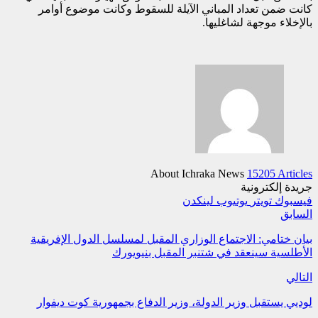
كانت ضمن تعداد المباني الآيلة للسقوط وكانت موضوع أوامر
بالإخلاء موجهة لشاغليها.
About Ichraka News
15205 Articles
جريدة إلكترونية
فيسبوك
تويتر
يوتيوب
لينكدن
السابق
بيان ختامي: الاجتماع الوزاري المقبل لمسلسل الدول الإفريقية
الأطلسية سينعقد في شتنبر المقبل بنيويورك
التالي
لوديي يستقبل وزير الدولة، وزير الدفاع بجمهورية كوت ديفوار